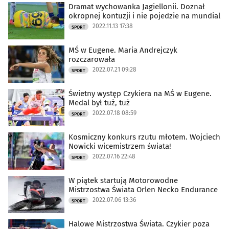
Dramat wychowanka Jagiellonii. Doznał
okropnej kontuzji i nie pojedzie na mundial
2022.11.13 17:38
SPORT
MŚ w Eugene. Maria Andrejczyk
rozczarowała
2022.07.21 09:28
SPORT
Świetny występ Czykiera na MŚ w Eugene.
Medal był tuż, tuż
2022.07.18 08:59
SPORT
Kosmiczny konkurs rzutu młotem. Wojciech
Nowicki wicemistrzem świata!
2022.07.16 22:48
SPORT
W piątek startują Motorowodne
Mistrzostwa Świata Orlen Necko Endurance
2022.07.06 13:36
SPORT
Halowe Mistrzostwa Świata. Czykier poza