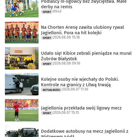
Podlascy III-ligowcy bez zwycięstwa. Małe
derby na remis
09:43
SPORT
Na Chorten Arenę zawita ulubiony rywal
Jagiellonii. Pora na hit kolejki
2026.08.08 15:18
SPORT
Udało się! Kibice zebrali pieniądze na mural
Żubrów Białystok
2026.08.08 09:16
SPORT
Kolejne osoby nie wjechały do Polski.
Kontrole na granicy z Litwą trwają
2026.08.07 17:30
AKTUALNOŚCI
Jagiellonia przekłada swój ligowy mecz
2026.08.07 15:15
SPORT
Dodatkowe autobusy na mecz Jagiellonii z
Widzewem Łódź