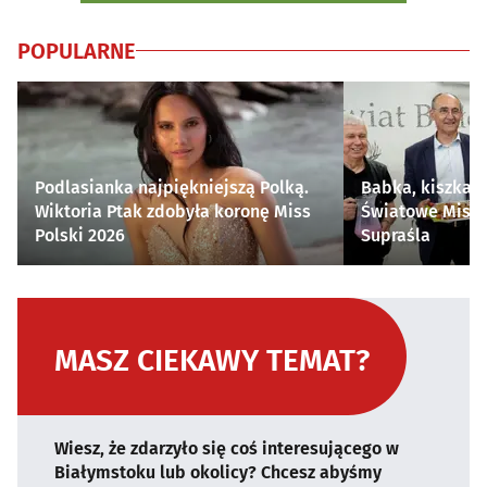
POPULARNE
Podlasianka najpiękniejszą Polką.
Babka, kiszka i
Wiktoria Ptak zdobyła koronę Miss
Światowe Mistr
Polski 2026
Supraśla
MASZ CIEKAWY TEMAT?
Wiesz, że zdarzyło się coś interesującego w
Białymstoku lub okolicy? Chcesz abyśmy