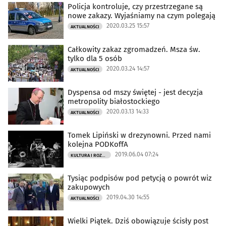
Policja kontroluje, czy przestrzegane są
nowe zakazy. Wyjaśniamy na czym polegają
2020.03.25 15:57
AKTUALNOŚCI
Całkowity zakaz zgromadzeń. Msza św.
tylko dla 5 osób
2020.03.24 14:57
AKTUALNOŚCI
Dyspensa od mszy świętej - jest decyzja
metropolity białostockiego
2020.03.13 14:33
AKTUALNOŚCI
Tomek Lipiński w drezynowni. Przed nami
kolejna PODKoffA
2019.06.04 07:24
KULTURA I ROZRYWKA
Tysiąc podpisów pod petycją o powrót wiz
zakupowych
2019.04.30 14:55
AKTUALNOŚCI
Wielki Piątek. Dziś obowiązuje ścisły post