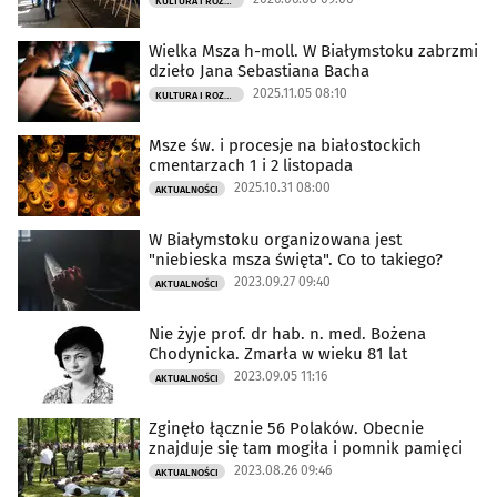
KULTURA I ROZRYWKA
Wielka Msza h-moll. W Białymstoku zabrzmi
dzieło Jana Sebastiana Bacha
2025.11.05 08:10
KULTURA I ROZRYWKA
Msze św. i procesje na białostockich
cmentarzach 1 i 2 listopada
2025.10.31 08:00
AKTUALNOŚCI
W Białymstoku organizowana jest
"niebieska msza święta". Co to takiego?
2023.09.27 09:40
AKTUALNOŚCI
Nie żyje prof. dr hab. n. med. Bożena
Chodynicka. Zmarła w wieku 81 lat
2023.09.05 11:16
AKTUALNOŚCI
Zginęło łącznie 56 Polaków. Obecnie
znajduje się tam mogiła i pomnik pamięci
2023.08.26 09:46
AKTUALNOŚCI