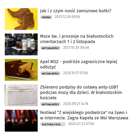
Jak i z czym nosić zamszowe botki?
2021.12.28 09:56
URODA
Msze św. i procesje na białostockich
cmentarzach 1 i 2 listopada
2021.10.30 08:40
AKTUALNOŚCI
Apel MSZ - podróże zagraniczne lepiej
odłożyć
2020.10.17 07:56
AKTUALNOŚCI
Zbierano podpisy do ustawy anty-LGBT
podczas mszy dla dzieci. W białostockim
kościele
2020.09.21 14:16
AKTUALNOŚCI
Festiwal "Z wiejskiego podwórza" na żywo i
w internecie. Zagra Kapela ze Wsi Warszawa
2020.07.23 07:50
KULTURA I ROZRYWKA