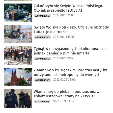
Zakończyło się Święto Wojska Polskiego.
Oto jak przebiegło [ZDJĘCIA]
2023.08.16 11:05
AKTUALNOŚCI
Święto Wojska Polskiego. Oficjalne obchody
i atrakcje dla rodzin
2023.08.11 18:38
AKTUALNOŚCI
Zginął w niewyjaśnionych okolicznościach,
jednak pamięć o nim nie umarła
2023.06.17 09:45
AKTUALNOŚCI
Z ambony o ks. Dębskim. Podczas mszy św.
odczytano list metropolity do wiernych
2022.07.25 08:00
AKTUALNOŚCI
Włamali się do plebanii podczas mszy.
Ksiądz oszacował straty na 23 tys. zł
2022.01.24 13:05
KRYMINALNE