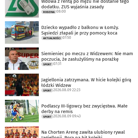
Wdowa z rentą po mężu nie dostanie tego
dodatku. ZUS wyjaśnia zasady
08:00
RODZINA
Dziecko wypadło z balkonu w Łomży.
Sąsiedzi złapali je przy pomocy koca
07:50
AKTUALNOŚCI
Siemieniec po meczu z Widzewem: Nie mam
poczucia, że zasłużyliśmy na porażkę
07:31
SPORT
Jagiellonia zatrzymana. W hicie kolejki górą
łódzki Widzew
2026.08.09 22:23
SPORT
Podlascy III-ligowcy bez zwycięstwa. Małe
derby na remis
2026.08.09 09:43
SPORT
Na Chorten Arenę zawita ulubiony rywal
Jagiellonii. Pora na hit kolejki