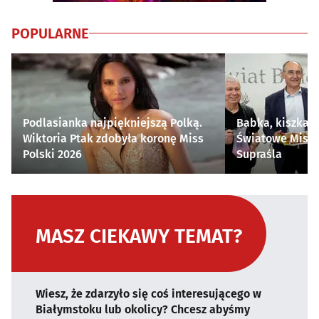
POPULARNE
Podlasianka najpiękniejszą Polką.
Babka, kiszka i
Wiktoria Ptak zdobyła koronę Miss
Światowe Mistr
Polski 2026
Supraśla
MASZ CIEKAWY TEMAT?
Wiesz, że zdarzyło się coś interesującego w
Białymstoku lub okolicy? Chcesz abyśmy