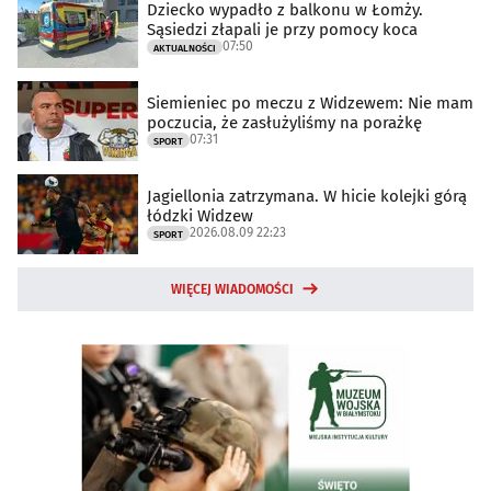
Dziecko wypadło z balkonu w Łomży.
Sąsiedzi złapali je przy pomocy koca
07:50
AKTUALNOŚCI
Siemieniec po meczu z Widzewem: Nie mam
poczucia, że zasłużyliśmy na porażkę
07:31
SPORT
Jagiellonia zatrzymana. W hicie kolejki górą
łódzki Widzew
2026.08.09 22:23
SPORT
WIĘCEJ WIADOMOŚCI