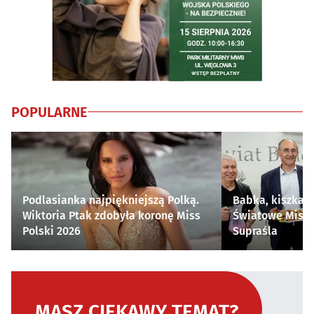
POPULARNE
Podlasianka najpiękniejszą Polką.
Babka, kiszka i
Wiktoria Ptak zdobyła koronę Miss
Światowe Mistr
Polski 2026
Supraśla
MASZ CIEKAWY TEMAT?