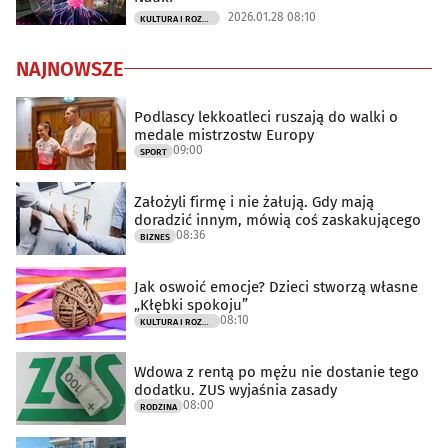
2026.01.28 08:10
KULTURA I ROZRYWKA
NAJNOWSZE
Podlascy lekkoatleci ruszają do walki o
medale mistrzostw Europy
09:00
SPORT
Założyli firmę i nie żałują. Gdy mają
doradzić innym, mówią coś zaskakującego
08:36
BIZNES
Jak oswoić emocje? Dzieci stworzą własne
„Kłębki spokoju”
08:10
KULTURA I ROZRYWKA
Wdowa z rentą po mężu nie dostanie tego
dodatku. ZUS wyjaśnia zasady
08:00
RODZINA