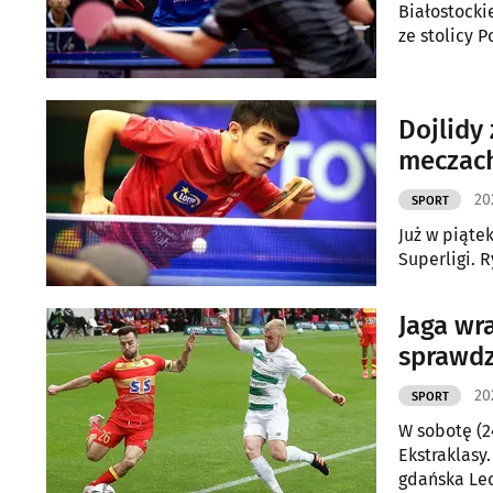
Białostocki
ze stolicy 
Dojlidy
meczach
20
SPORT
Już w piątek
Superligi. 
Jaga wr
sprawd
20
SPORT
W sobotę (2
Ekstraklasy
gdańska Lec