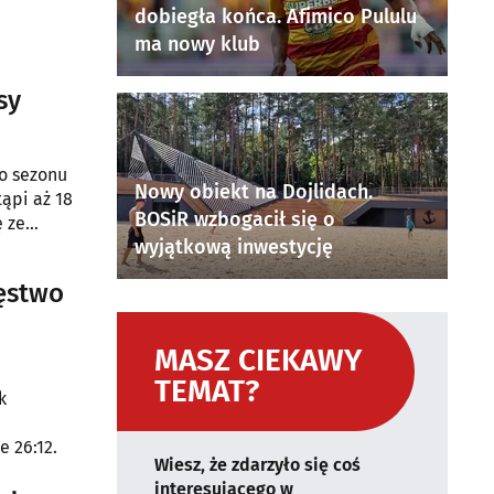
dobiegła końca. Afimico Pululu
ma nowy klub
sy
go sezonu
Nowy obiekt na Dojlidach.
ąpi aż 18
BOSiR wzbogacił się o
ę ze
wyjątkową inwestycję
ięstwo
MASZ CIEKAWY
TEMAT?
k
e
e 26:12.
Wiesz, że zdarzyło się coś
interesującego w