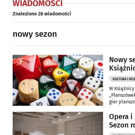
WIADOMOŚCI
Znaleziono 28 wiadomości
nowy sezon
Nowy se
Książni
KULTURA I RO
W Książnicy
„Planszówek
gier plansz
poniedziałe
Opera i
Sezon r