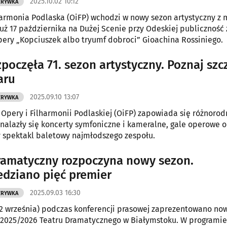
2025.10.02 10:12
ZRYWKA
harmonia Podlaska (OiFP) wchodzi w nowy sezon artystyczny 
uż 17 października na Dużej Scenie przy Odeskiej publiczność
ery „Kopciuszek albo tryumf dobroci” Gioachina Rossiniego.
zpoczęła 71. sezon artystyczny. Poznaj szc
aru
2025.09.10 13:07
ZRYWKA
Opery i Filharmonii Podlaskiej (OiFP) zapowiada się różnorod
nalazły się koncerty symfoniczne i kameralne, gale operowe o
 spektakl baletowy najmłodszego zespołu.
ramatyczny rozpoczyna nowy sezon.
dziano pięć premier
2025.09.03 16:30
ZRYWKA
2 września) podczas konferencji prasowej zaprezentowano no
 2025/2026 Teatru Dramatycznego w Białymstoku. W programie