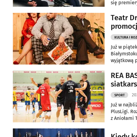
się premier
teatralne dl
Teatr D
promocj
KULTURA I RO
Już w piąte
Białymstoku
wyjątkową p
weekendzie
REA BAS
siatkarsk
20
SPORT
Już w najbl
PlusLigi. R
z Aniołami 
Kiedy k