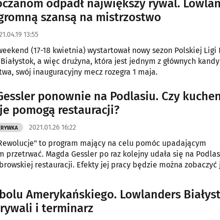
oczanom odpadł największy rywal. Lowla
gromną szansą na mistrzostwo
21.04.19 13:55
eekend (17-18 kwietnia) wystartował nowy sezon Polskiej Ligi 
Białystok, a więc drużyna, która jest jednym z głównych kand
twa, swój inauguracyjny mecz rozegra 1 maja.
essler ponownie na Podlasiu. Czy kuche
je pomogą restauracji?
2021.01.26 16:22
ZRYWKA
Rewolucje" to program mający na celu pomóc upadającym
m przetrwać. Magda Gessler po raz kolejny udała się na Podlas
owskiej restauracji. Efekty jej pracy będzie można zobaczyć 
tbolu Amerykańskiego. Lowlanders Białys
rywali i terminarz