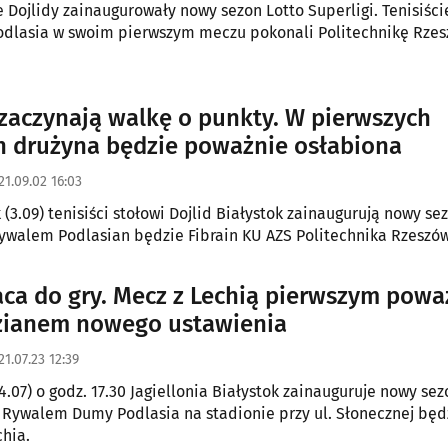
e Dojlidy zainaugurowały nowy sezon Lotto Superligi. Tenisiści
Podlasia w swoim pierwszym meczu pokonali Politechnikę Rzes
 zaczynają walkę o punkty. W pierwszych
 drużyna będzie poważnie osłabiona
21.09.02 16:03
 (3.09) tenisiści stołowi Dojlid Białystok zainaugurują nowy se
Rywalem Podlasian będzie Fibrain KU AZS Politechnika Rzeszów
aca do gry. Mecz z Lechią pierwszym pow
zianem nowego ustawienia
21.07.23 12:39
4.07) o godz. 17.30 Jagiellonia Białystok zainauguruje nowy se
. Rywalem Dumy Podlasia na stadionie przy ul. Słonecznej będ
hia.