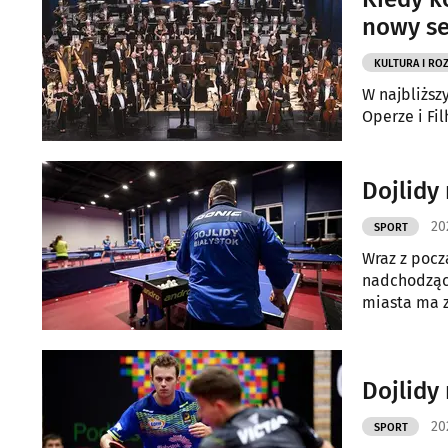
nowy s
KULTURA I RO
W najbliższ
Operze i Fi
Dojlidy
20
SPORT
Wraz z pocz
nadchodzący
miasta ma z
Dojlidy
20
SPORT