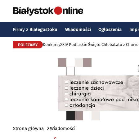
Firmy z Białegostoku
Wiadomości
Ogłoszenia
Imp
Konkursy
XXIV Podlaskie Święto Chleba
Lato z Churr
POLECAMY
Strona główna
Wiadomości