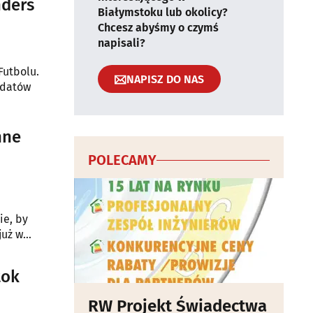
nders
Białymstoku lub okolicy?
Chcesz abyśmy o czymś
napisali?
Futbolu.
NAPISZ DO NAS
ydatów
nne
POLECAMY
ie, by
już w
tok
RW Projekt Świadectwa