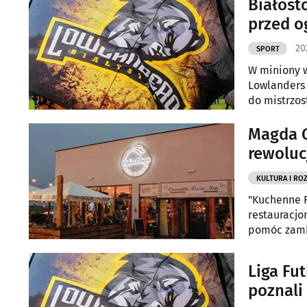
Białost
przed o
20
SPORT
W miniony w
Lowlanders 
do mistrzos
Magda G
rewoluc
KULTURA I RO
"Kuchenne 
restauracjo
pomóc zambr
czwartek.
Liga Fu
poznali 