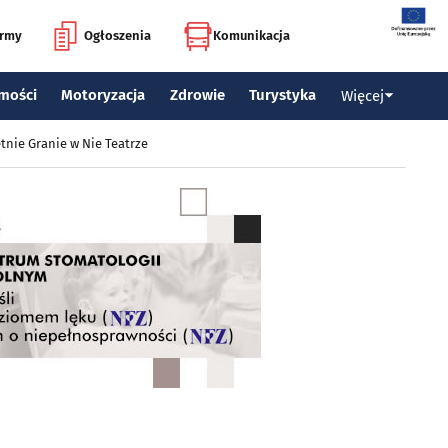
irmy
Ogłoszenia
Komunikacja
mości
Motoryzacja
Zdrowie
Turystyka
Więcej
tnie Granie w Nie Teatrze