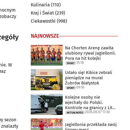
Kulinaria
(110)
z mocnym
Kraj i Świat
(239)
 zobaczy
Ciekawostki
(998)
NAJNOWSZE
zegóły
Na Chorten Arenę zawita
ulubiony rywal Jagiellonii.
Pora na hit kolejki
15:18
SPORT
nie. W
raz
Udało się! Kibice zebrali
pieniądze na mural
Żubrów Białystok
09:16
SPORT
Kolejne osoby nie
wjechały do Polski.
Kontrole na granicy z Litwą
2026.08.07 17:30
trwają
AKTUALNOŚCI
wy sezon
Jagiellonia przekłada swój
 znalazły
ligowy mecz