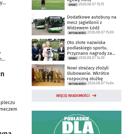
ty
2026.08.07 15:15
SPORT
Dodatkowe autobusy na
mecz Jagiellonii z
Widzewem Łódź
2026.08.07 15:00
AKTUALNOŚCI
Oto złote nazwiska
podlaskiego sportu.
o
Przyznano nagrody za
2026.08.07 14:30
2025 rok
m
SPORT
Nowi strażacy złożyli
on
ślubowanie. Wkrótce
rozpoczną służbę
2026.08.07 14:04
AKTUALNOŚCI
WIĘCEJ WIADOMOŚCI
apleczu
m meczem
zyna