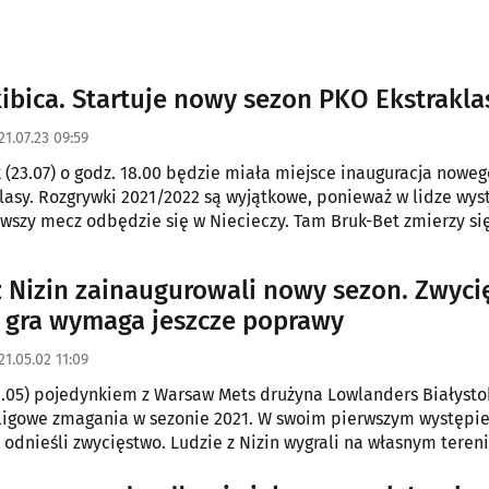
kibica. Startuje nowy sezon PKO Ekstrakla
21.07.23 09:59
k (23.07) o godz. 18.00 będzie miała miejsce inauguracja nowe
lasy. Rozgrywki 2021/2022 są wyjątkowe, ponieważ w lidze wyst
rwszy mecz odbędzie się w Niecieczy. Tam Bruk-Bet zmierzy si
z Nizin zainaugurowali nowy sezon. Zwyc
le gra wymaga jeszcze poprawy
21.05.02 11:09
.05) pojedynkiem z Warsaw Mets drużyna Lowlanders Białysto
ligowe zmagania w sezonie 2021. W swoim pierwszym występi
 odnieśli zwycięstwo. Ludzie z Nizin wygrali na własnym tereni