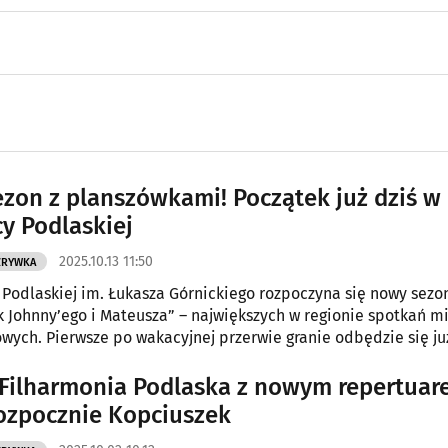
zon z planszówkami! Początek już dziś w
cy Podlaskiej
2025.10.13 11:50
ZRYWKA
 Podlaskiej im. Łukasza Górnickiego rozpoczyna się nowy sezo
 Johnny’ego i Mateusza” – największych w regionie spotkań m
owych. Pierwsze po wakacyjnej przerwie granie odbędzie się ju
k, 13 października.
 Filharmonia Podlaska z nowym repertuar
ozpocznie Kopciuszek