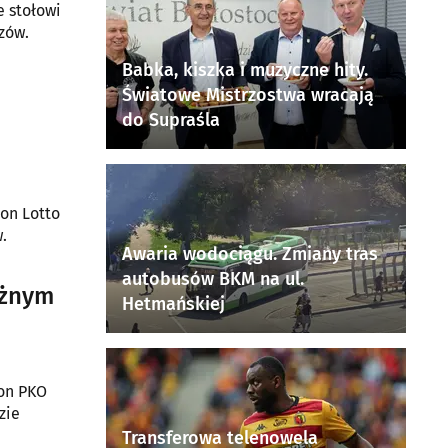
e stołowi
zów.
Babka, kiszka i muzyczne hity.
Światowe Mistrzostwa wracają
do Supraśla
zon Lotto
.
Awaria wodociągu. Zmiany tras
autobusów BKM na ul.
ażnym
Hetmańskiej
zon PKO
zie
Transferowa telenowela