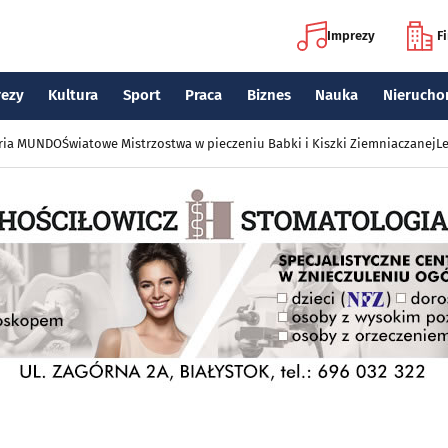
Imprezy
F
rezy
Kultura
Sport
Praca
Biznes
Nauka
Nierucho
eria MUNDO
Światowe Mistrzostwa w pieczeniu Babki i Kiszki Ziemniaczanej
Le