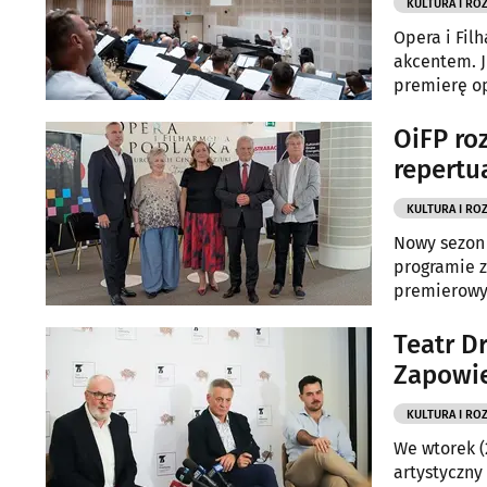
KULTURA I RO
Opera i Fil
akcentem. J
premierę op
OiFP ro
repertu
KULTURA I RO
Nowy sezon 
programie z
premierowy
Teatr D
Zapowie
KULTURA I RO
We wtorek (
artystyczny