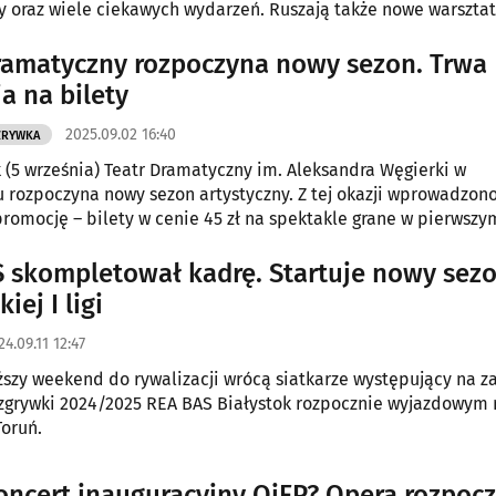
y oraz wiele ciekawych wydarzeń. Ruszają także nowe warszta
a dzieci, młodzieży i dorosłych.
ramatyczny rozpoczyna nowy sezon. Trwa
a na bilety
2025.09.02 16:40
ZRYWKA
k (5 września) Teatr Dramatyczny im. Aleksandra Węgierki w
 rozpoczyna nowy sezon artystyczny. Z tej okazji wprowadzon
romocję – bilety w cenie 45 zł na spektakle grane w pierwszy
 września.
 skompletował kadrę. Startuje nowy sez
iej I ligi
24.09.11 12:47
iższy weekend do rywalizacji wrócą siatkarze występujący na z
ozgrywki 2024/2025 REA BAS Białystok rozpocznie wyjazdowy
Toruń.
oncert inauguracyjny OiFP? Opera rozpoc