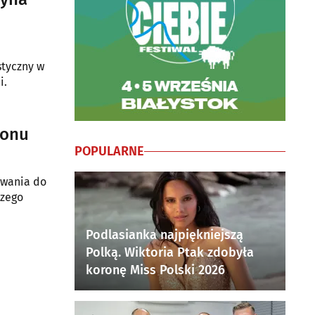
styczny w
i.
zonu
POPULARNE
owania do
szego
Podlasianka najpiękniejszą
Polką. Wiktoria Ptak zdobyła
koronę Miss Polski 2026