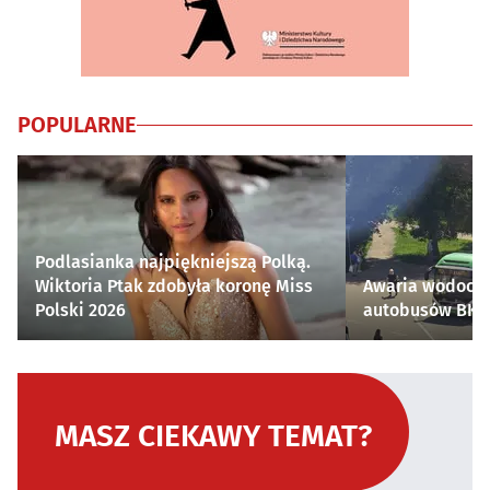
POPULARNE
Podlasianka najpiękniejszą Polką.
Wiktoria Ptak zdobyła koronę Miss
Awaria wodocią
Polski 2026
autobusów BKM 
MASZ CIEKAWY TEMAT?