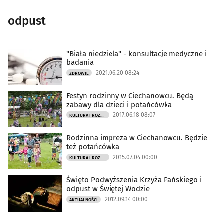
odpust
"Biała niedziela" - konsultacje medyczne i
badania
2021.06.20 08:24
ZDROWIE
Festyn rodzinny w Ciechanowcu. Będą
zabawy dla dzieci i potańcówka
2017.06.18 08:07
KULTURA I ROZRYWKA
Rodzinna impreza w Ciechanowcu. Będzie
też potańcówka
2015.07.04 00:00
KULTURA I ROZRYWKA
Święto Podwyższenia Krzyża Pańskiego i
odpust w Świętej Wodzie
2012.09.14 00:00
AKTUALNOŚCI