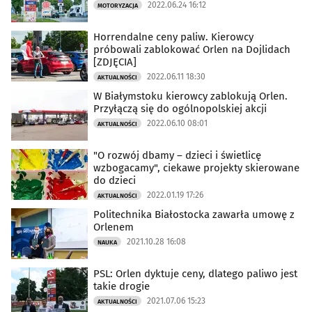
2022.06.24 16:12
MOTORYZACJA
Horrendalne ceny paliw. Kierowcy
próbowali zablokować Orlen na Dojlidach
[ZDJĘCIA]
2022.06.11 18:30
AKTUALNOŚCI
W Białymstoku kierowcy zablokują Orlen.
Przyłączą się do ogólnopolskiej akcji
2022.06.10 08:01
AKTUALNOŚCI
"O rozwój dbamy – dzieci i świetlicę
wzbogacamy", ciekawe projekty skierowane
do dzieci
2022.01.19 17:26
AKTUALNOŚCI
Politechnika Białostocka zawarła umowę z
Orlenem
2021.10.28 16:08
NAUKA
PSL: Orlen dyktuje ceny, dlatego paliwo jest
takie drogie
2021.07.06 15:23
AKTUALNOŚCI