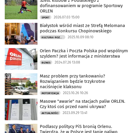
Sześć klubów z Podlaskiego z
dofinansowaniem w programie Sportowy
ORLEN
2026.07.03 15:00
SPORT
Białystok wśród miast ze Strefą Melomana
podczas Konkursu Chopinowskiego
2025.10.09 08:10
KULTURA I ROZRYWKA
Orlen Paczka i Poczta Polska pod wspólnym
szyldem? Jest informacja z ministerstwa
2024.07.26 13:08
BIZNES
Masz problem przy tankowaniu?
Rozwiązaniem będzie trzykrotne
naciśnięcie klaksonu
2023.10.26 10:26
MOTORYZACJA
Masowe "awarie" na stacjach paliw ORLEN.
Czy ktoś coś przed nami ukrywa?
2023.09.29 13:41
AKTUALNOŚCI
Podlascy politycy PiS bronią Orlenu.
Twierdzą, że w Polsce jest tanie paliwo