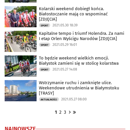
Kolarski weekend dobiegł końca.
Białostoczanie mają co wspominać
[ZDJĘCIA]
2021.05.30 18:39
SPORT
Kapitalne tempo i triumf Holendra. Za nami
I etap Orlen Wyścigu Narodów [ZDJĘCIA]
2021.05.29 16:01
SPORT
To będzie weekend wielkich emocji.
Białystok zamieni się w stolicę kolarstwa
2021.05.27 14:08
SPORT
Wstrzymanie ruchu i zamknięte ulice.
Weekendowe utrudnienia w Białymstoku
[TRASY]
2021.05.27 08:00
AKTUALNOŚCI
1
2
3
NAJNOWSZE