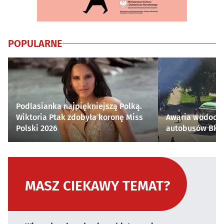
POPULARNE
Podlasianka najpiękniejszą Polką.
Wiktoria Ptak zdobyła koronę Miss
Awaria wodocią
Polski 2026
autobusów BKM 
MASZ CIEKAWY TEMAT?