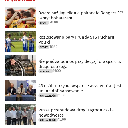
Działo się! Jagiellonia pokonała Rangers FC!
Szmyt bohaterem
20:08
SPORT
Rozlosowano pary I rundy STS Pucharu
Polski
18:44
SPORT
Nie płać za pomoc przy decyzji o wsparciu.
Urząd ostrzega
16:00
ZDROWIE
45 osób otrzyma wsparcie asystentów. Jest
unijne dofinansowanie
15:30
AKTUALNOŚCI
Rusza przebudowa drogi Ogrodniczki -
Nowodworce
15:00
AKTUALNOŚCI