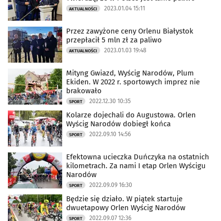
2023.01.04 15:11
AKTUALNOŚCI
Przez zawyżone ceny Orlenu Białystok
przepłacił 5 mln zł za paliwo
2023.01.03 19:48
AKTUALNOŚCI
Mityng Gwiazd, Wyścig Narodów, Plum
Ekiden. W 2022 r. sportowych imprez nie
brakowało
2022.12.30 10:35
SPORT
Kolarze dojechali do Augustowa. Orlen
Wyścig Narodów dobiegł końca
2022.09.10 14:56
SPORT
Efektowna ucieczka Duńczyka na ostatnich
kilometrach. Za nami I etap Orlen Wyścigu
Narodów
2022.09.09 16:30
SPORT
Będzie się działo. W piątek startuje
dwuetapowy Orlen Wyścig Narodów
2022.09.07 12:36
SPORT