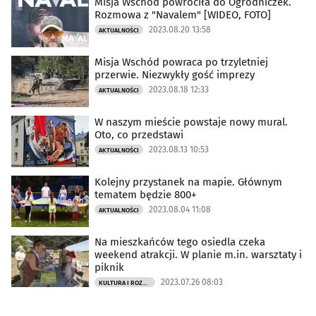
Misja Wschód powróciła do Ogrodniczek.
Rozmowa z "Navalem" [WIDEO, FOTO]
2023.08.20 13:58
AKTUALNOŚCI
Misja Wschód powraca po trzyletniej
przerwie. Niezwykły gość imprezy
2023.08.18 12:33
AKTUALNOŚCI
W naszym mieście powstaje nowy mural.
Oto, co przedstawi
2023.08.13 10:53
AKTUALNOŚCI
Kolejny przystanek na mapie. Głównym
tematem będzie 800+
2023.08.04 11:08
AKTUALNOŚCI
Na mieszkańców tego osiedla czeka
weekend atrakcji. W planie m.in. warsztaty i
piknik
2023.07.26 08:03
KULTURA I ROZRYWKA