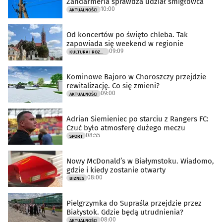
Żandarmeria sprawdza udział śmigłowca
10:00
AKTUALNOŚCI
Od koncertów po święto chleba. Tak
zapowiada się weekend w regionie
09:09
KULTURA I ROZRYWKA
Kominowe Bajoro w Choroszczy przejdzie
rewitalizację. Co się zmieni?
09:00
AKTUALNOŚCI
Adrian Siemieniec po starciu z Rangers FC:
Czuć było atmosferę dużego meczu
08:55
SPORT
Nowy McDonald’s w Białymstoku. Wiadomo,
gdzie i kiedy zostanie otwarty
08:00
BIZNES
Pielgrzymka do Supraśla przejdzie przez
Białystok. Gdzie będą utrudnienia?
08:00
AKTUALNOŚCI