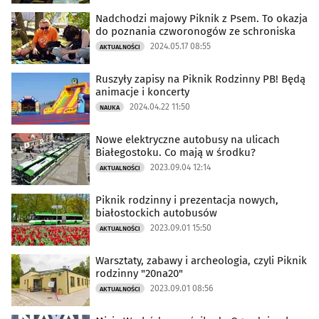
Nadchodzi majowy Piknik z Psem. To okazja
do poznania czworonogów ze schroniska
2024.05.17 08:55
AKTUALNOŚCI
Ruszyły zapisy na Piknik Rodzinny PB! Będą
animacje i koncerty
2024.04.22 11:50
NAUKA
Nowe elektryczne autobusy na ulicach
Białegostoku. Co mają w środku?
2023.09.04 12:14
AKTUALNOŚCI
Piknik rodzinny i prezentacja nowych,
białostockich autobusów
2023.09.01 15:50
AKTUALNOŚCI
Warsztaty, zabawy i archeologia, czyli Piknik
rodzinny "20na20"
2023.09.01 08:56
AKTUALNOŚCI