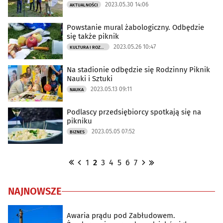
2023.05.30 14:06
AKTUALNOŚCI
Powstanie mural żabologiczny. Odbędzie
się także piknik
2023.05.26 10:47
KULTURA I ROZRYWKA
Na stadionie odbędzie się Rodzinny Piknik
Nauki i Sztuki
2023.05.13 09:11
NAUKA
Podlascy przedsiębiorcy spotkają się na
pikniku
2023.05.05 07:52
BIZNES
1
2
3
4
5
6
7
NAJNOWSZE
Awaria prądu pod Zabłudowem.