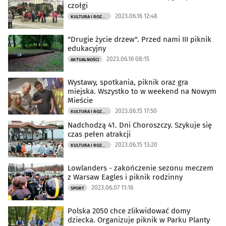
czołgi
2023.06.16 12:48
KULTURA I ROZRYWKA
"Drugie życie drzew". Przed nami III piknik
edukacyjny
2023.06.16 08:15
AKTUALNOŚCI
Wystawy, spotkania, piknik oraz gra
miejska. Wszystko to w weekend na Nowym
Mieście
2023.06.15 17:50
KULTURA I ROZRYWKA
Nadchodzą 41. Dni Choroszczy. Szykuje się
czas pełen atrakcji
2023.06.15 13:20
KULTURA I ROZRYWKA
Lowlanders - zakończenie sezonu meczem
z Warsaw Eagles i piknik rodzinny
2023.06.07 11:16
SPORT
Polska 2050 chce zlikwidować domy
dziecka. Organizuje piknik w Parku Planty