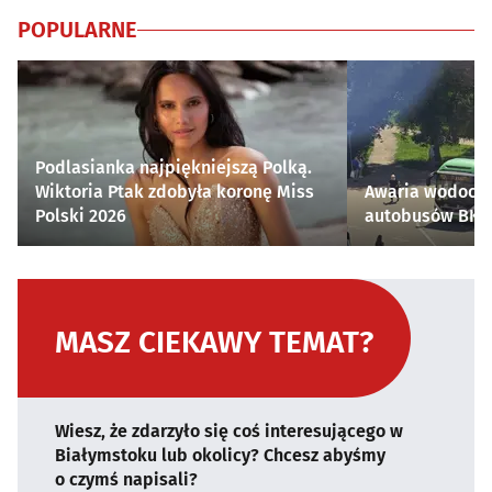
POPULARNE
Podlasianka najpiękniejszą Polką.
Wiktoria Ptak zdobyła koronę Miss
Awaria wodocią
Polski 2026
autobusów BKM 
MASZ CIEKAWY TEMAT?
Wiesz, że zdarzyło się coś interesującego w
Białymstoku lub okolicy? Chcesz abyśmy
o czymś napisali?