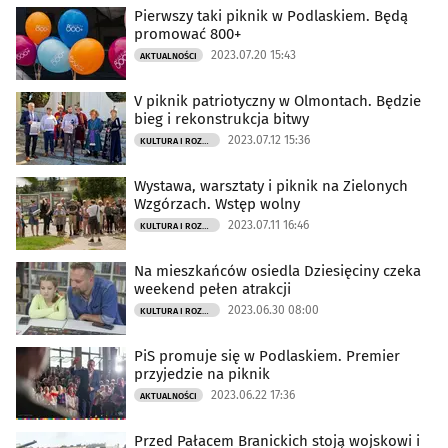
Pierwszy taki piknik w Podlaskiem. Będą
promować 800+
2023.07.20 15:43
AKTUALNOŚCI
V piknik patriotyczny w Olmontach. Będzie
bieg i rekonstrukcja bitwy
2023.07.12 15:36
KULTURA I ROZRYWKA
Wystawa, warsztaty i piknik na Zielonych
Wzgórzach. Wstęp wolny
2023.07.11 16:46
KULTURA I ROZRYWKA
Na mieszkańców osiedla Dziesięciny czeka
weekend pełen atrakcji
2023.06.30 08:00
KULTURA I ROZRYWKA
PiS promuje się w Podlaskiem. Premier
przyjedzie na piknik
2023.06.22 17:36
AKTUALNOŚCI
Przed Pałacem Branickich stoją wojskowi i