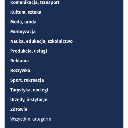
Komunikacja, transport
Niezbędne
Kultura, sztuka
Wydajność (Performance)
Moda, uroda
Funkcjonalne
Motoryzacja
Reklama / śledzenie
Nauka, edukacja, szkolnictwo
Produkcja, usługi
Reklama
Rozrywka
Sport, rekreacja
Turystyka, noclegi
Urzędy, instytucje
Zdrowie
Wszystkie kategorie