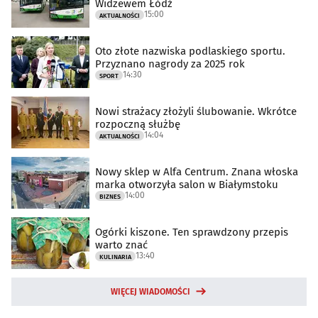
Widzewem Łódź
15:00
AKTUALNOŚCI
Oto złote nazwiska podlaskiego sportu.
Przyznano nagrody za 2025 rok
14:30
SPORT
Nowi strażacy złożyli ślubowanie. Wkrótce
rozpoczną służbę
14:04
AKTUALNOŚCI
Nowy sklep w Alfa Centrum. Znana włoska
marka otworzyła salon w Białymstoku
14:00
BIZNES
Ogórki kiszone. Ten sprawdzony przepis
warto znać
13:40
KULINARIA
WIĘCEJ WIADOMOŚCI