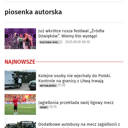
piosenka autorska
Już wkrótce rusza festiwal „Źródła
Dźwięków”. Wiemy kto wystąpi
2025.09.18 08:10
KULTURA I ROZRYWKA
NAJNOWSZE
Kolejne osoby nie wjechały do Polski.
Kontrole na granicy z Litwą trwają
17:30
AKTUALNOŚCI
Jagiellonia przekłada swój ligowy mecz
15:15
SPORT
Dodatkowe autobusy na mecz Jagiellonii z