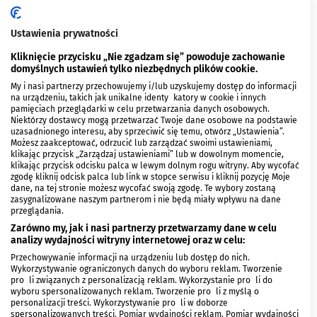
Ustawienia prywatności
Kliknięcie przycisku „Nie zgadzam się” powoduje zachowanie
domyślnych ustawień tylko niezbędnych plików cookie.
My i nasi partnerzy przechowujemy i/lub uzyskujemy dostęp do informacji
na urządzeniu, takich jak unikalne identyfikatory w cookie i innych
pamięciach przeglądarki w celu przetwarzania danych osobowych.
Niektórzy dostawcy mogą przetwarzać Twoje dane osobowe na podstawie
uzasadnionego interesu, aby sprzeciwić się temu, otwórz „Ustawienia”.
Możesz zaakceptować, odrzucić lub zarządzać swoimi ustawieniami,
POPULARNE
klikając przycisk „Zarządzaj ustawieniami” lub w dowolnym momencie,
klikając przycisk odcisku palca w lewym dolnym rogu witryny. Aby wycofać
zgodę kliknij odcisk palca lub link w stopce serwisu i kliknij pozycję Moje
dane, na tej stronie możesz wycofać swoją zgodę. Te wybory zostaną
zasygnalizowane naszym partnerom i nie będą miały wpływu na dane
przeglądania.
Zarówno my, jak i nasi partnerzy przetwarzamy dane w celu
analizy wydajności witryny internetowej oraz w celu:
Podlasianka najpiękniejszą Polką.
Wiktoria Ptak zdobyła koronę Miss
Awaria wodocią
Przechowywanie informacji na urządzeniu lub dostęp do nich.
Wykorzystywanie ograniczonych danych do wyboru reklam. Tworzenie
Polski 2026
autobusów BKM 
profili związanych z personalizacją reklam. Wykorzystanie profili do
wyboru spersonalizowanych reklam. Tworzenie profili z myślą o
personalizacji treści. Wykorzystywanie profili w doborze
spersonalizowanych treści. Pomiar wydajności reklam. Pomiar wydajności