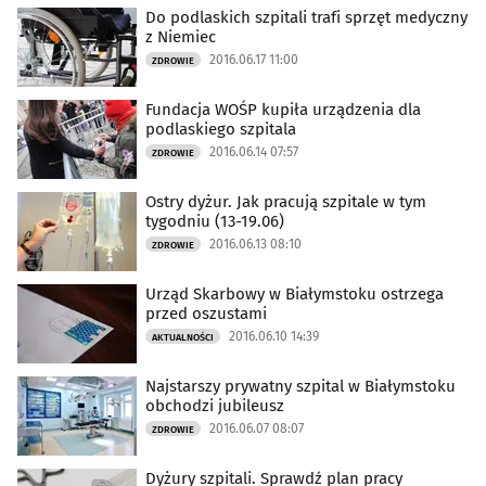
Do podlaskich szpitali trafi sprzęt medyczny
z Niemiec
2016.06.17 11:00
ZDROWIE
Fundacja WOŚP kupiła urządzenia dla
podlaskiego szpitala
2016.06.14 07:57
ZDROWIE
Ostry dyżur. Jak pracują szpitale w tym
tygodniu (13-19.06)
2016.06.13 08:10
ZDROWIE
Urząd Skarbowy w Białymstoku ostrzega
przed oszustami
2016.06.10 14:39
AKTUALNOŚCI
Najstarszy prywatny szpital w Białymstoku
obchodzi jubileusz
2016.06.07 08:07
ZDROWIE
Dyżury szpitali. Sprawdź plan pracy