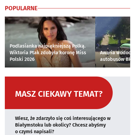
POPULARNE
Podlasianka najpiękniejszą Polką.
Wiktoria Ptak zdobyła koronę Miss
Awaria wodocią
Polski 2026
autobusów BKM 
MASZ CIEKAWY TEMAT?
Wiesz, że zdarzyło się coś interesującego w
Białymstoku lub okolicy? Chcesz abyśmy
o czymś napisali?