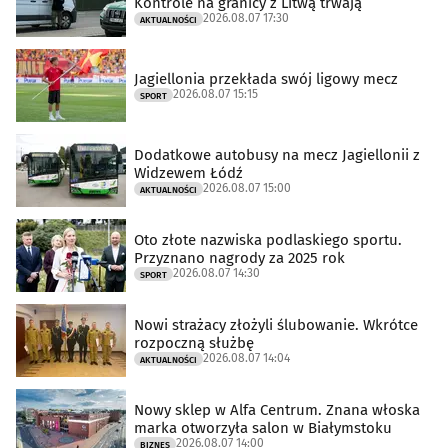
Kontrole na granicy z Litwą trwają
2026.08.07 17:30
AKTUALNOŚCI
Jagiellonia przekłada swój ligowy mecz
2026.08.07 15:15
SPORT
Dodatkowe autobusy na mecz Jagiellonii z
Widzewem Łódź
2026.08.07 15:00
AKTUALNOŚCI
Oto złote nazwiska podlaskiego sportu.
Przyznano nagrody za 2025 rok
2026.08.07 14:30
SPORT
Nowi strażacy złożyli ślubowanie. Wkrótce
rozpoczną służbę
2026.08.07 14:04
AKTUALNOŚCI
Nowy sklep w Alfa Centrum. Znana włoska
marka otworzyła salon w Białymstoku
2026.08.07 14:00
BIZNES