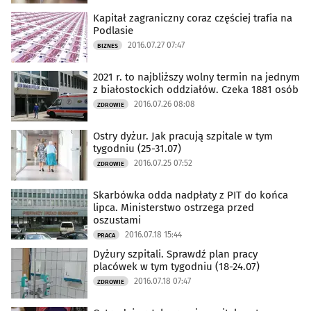
Kapitał zagraniczny coraz częściej trafia na
Podlasie
2016.07.27 07:47
BIZNES
2021 r. to najbliższy wolny termin na jednym
z białostockich oddziałów. Czeka 1881 osób
2016.07.26 08:08
ZDROWIE
Ostry dyżur. Jak pracują szpitale w tym
tygodniu (25-31.07)
2016.07.25 07:52
ZDROWIE
Skarbówka odda nadpłaty z PIT do końca
lipca. Ministerstwo ostrzega przed
oszustami
2016.07.18 15:44
PRACA
Dyżury szpitali. Sprawdź plan pracy
placówek w tym tygodniu (18-24.07)
2016.07.18 07:47
ZDROWIE