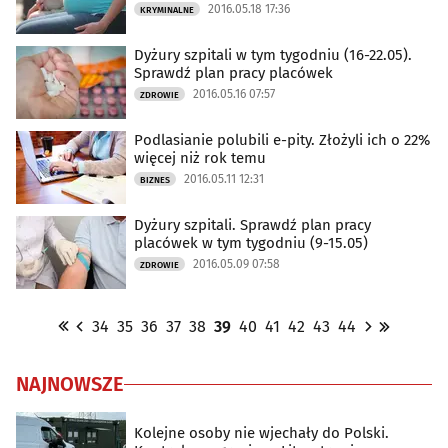
2016.05.18 17:36
KRYMINALNE
Dyżury szpitali w tym tygodniu (16-22.05).
Sprawdź plan pracy placówek
2016.05.16 07:57
ZDROWIE
Podlasianie polubili e-pity. Złożyli ich o 22%
więcej niż rok temu
2016.05.11 12:31
BIZNES
Dyżury szpitali. Sprawdź plan pracy
placówek w tym tygodniu (9-15.05)
2016.05.09 07:58
ZDROWIE
34
35
36
37
38
39
40
41
42
43
44
NAJNOWSZE
Kolejne osoby nie wjechały do Polski.