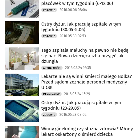
placówek w tym tygodniu (6-12.06)
2016.06.06 08:04
ZDROWIE
Ostry dyżur. Jak pracują szpitale w tym
tygodniu (30.05-5.06)
2016.05.30 07:53
ZDROWIE
Tego szpitala maluchy na pewno nie będą
się bać. Nowa dziecięca izba przyjęć jak
dżungla
2016.05.24 16:35
AKTUALNOŚCI
Lekarze nie są winni śmierci małego Bolka?
Przed sądem zeznaje personel medyczny
UDSK
2016.05.24 15:29
KRYMINALNE
Ostry dyżur. Jak pracują szpitale w tym
tygodniu (23-29.05)
2016.05.23 08:02
ZDROWIE
Winny ginekolog czy służba zdrowia? Młody
lekarz oskarżony o śmierć dziecka