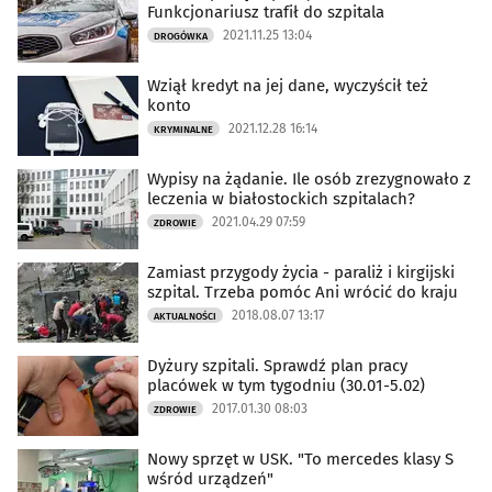
Funkcjonariusz trafił do szpitala
2021.11.25 13:04
DROGÓWKA
Wziął kredyt na jej dane, wyczyścił też
konto
2021.12.28 16:14
KRYMINALNE
Wypisy na żądanie. Ile osób zrezygnowało z
leczenia w białostockich szpitalach?
2021.04.29 07:59
ZDROWIE
Zamiast przygody życia - paraliż i kirgijski
szpital. Trzeba pomóc Ani wrócić do kraju
2018.08.07 13:17
AKTUALNOŚCI
Dyżury szpitali. Sprawdź plan pracy
placówek w tym tygodniu (30.01-5.02)
2017.01.30 08:03
ZDROWIE
Nowy sprzęt w USK. "To mercedes klasy S
wśród urządzeń"