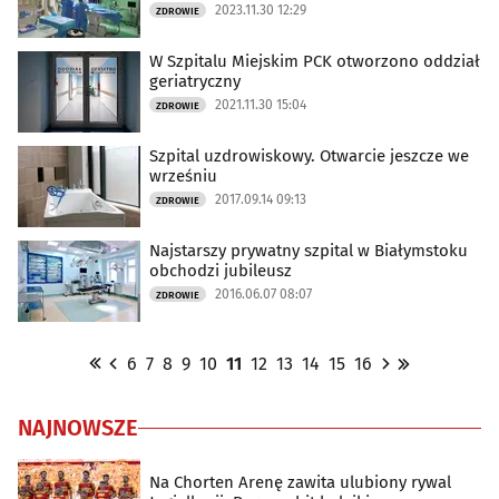
2023.11.30 12:29
ZDROWIE
W Szpitalu Miejskim PCK otworzono oddział
geriatryczny
2021.11.30 15:04
ZDROWIE
Szpital uzdrowiskowy. Otwarcie jeszcze we
wrześniu
2017.09.14 09:13
ZDROWIE
Najstarszy prywatny szpital w Białymstoku
obchodzi jubileusz
2016.06.07 08:07
ZDROWIE
6
7
8
9
10
11
12
13
14
15
16
NAJNOWSZE
Na Chorten Arenę zawita ulubiony rywal