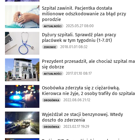
Szpital zawinił. Pacjentka dostała
milionowe odszkodowanie za błąd przy
porodzie
2025.05.27 08:00
AKTUALNOŚCI
Dyżury szpitali. Sprawdź plan pracy
placówek w tym tygodniu (1-7.01)
2018.01.01 08:32
ZDROWIE
Prezydent przesadził, ale chociaż szpital ma
się dobrze
2017.01.10 08:17
AKTUALNOŚCI
Osobówka zderzyła się z ciężarówką.
Kierowca nie żyje, 2 osoby trafiły do szpitala
2022.08.06 21:12
DROGÓWKA
Wyjeżdżał ze stacji benzynowej. Wtedy
doszło do zderzenia
2023.02.17 19:29
DROGÓWKA