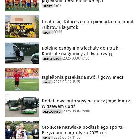
Jagiellonii. Pora na hit kolejki
15:18
SPORT
Udało się! Kibice zebrali pieniądze na mural
Żubrów Białystok
09:16
SPORT
Kolejne osoby nie wjechały do Polski.
Kontrole na granicy z Litwą trwają
2026.08.07 17:30
AKTUALNOŚCI
Jagiellonia przekłada swój ligowy mecz
2026.08.07 15:15
SPORT
Dodatkowe autobusy na mecz Jagiellonii z
Widzewem Łódź
2026.08.07 15:00
AKTUALNOŚCI
Oto złote nazwiska podlaskiego sportu.
Przyznano nagrody za 2025 rok
2026.08.07 14:30
SPORT