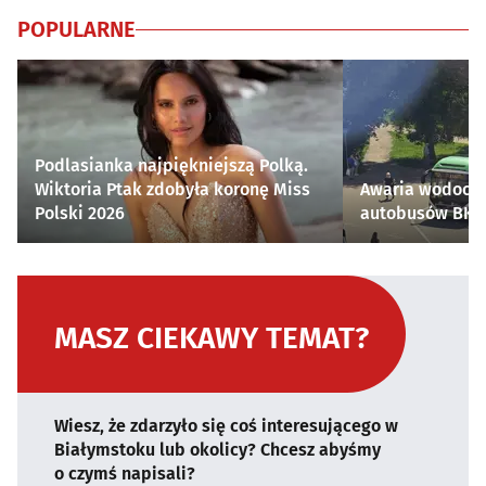
POPULARNE
Podlasianka najpiękniejszą Polką.
Wiktoria Ptak zdobyła koronę Miss
Awaria wodocią
Polski 2026
autobusów BKM 
MASZ CIEKAWY TEMAT?
Wiesz, że zdarzyło się coś interesującego w
Białymstoku lub okolicy? Chcesz abyśmy
o czymś napisali?