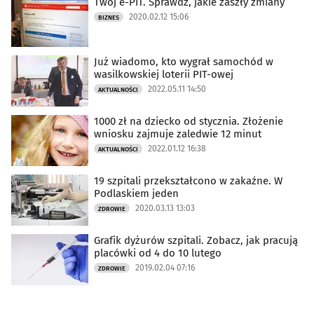
Twój e-PIT. Sprawdź, jakie zaszły zmiany
2020.02.12 15:06
BIZNES
Już wiadomo, kto wygrał samochód w
wasilkowskiej loterii PIT-owej
2022.05.11 14:50
AKTUALNOŚCI
1000 zł na dziecko od stycznia. Złożenie
wniosku zajmuje zaledwie 12 minut
2022.01.12 16:38
AKTUALNOŚCI
19 szpitali przekształcono w zakaźne. W
Podlaskiem jeden
2020.03.13 13:03
ZDROWIE
Grafik dyżurów szpitali. Zobacz, jak pracują
placówki od 4 do 10 lutego
2019.02.04 07:16
ZDROWIE