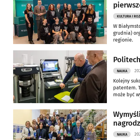
pierwsz
KULTURA I RO
W Białymsto
grudnia) or
regionie.
Politec
20
NAUKA
Kolejny suk
patentem. T
może być w
Wymyśli
nagrodz
202
NAUKA