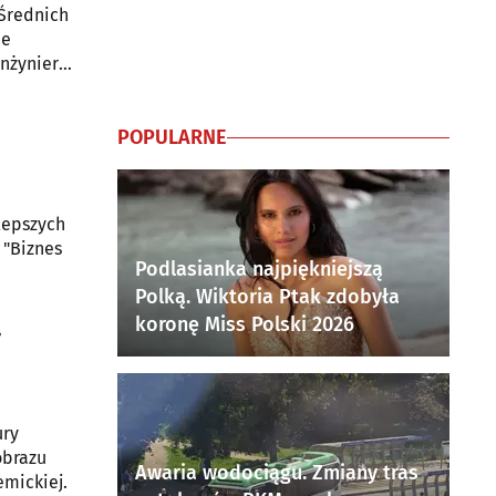
 Średnich
de
nżynierii
ono
POPULARNE
lepszych
 "Biznes
Podlasianka najpiękniejszą
Polką. Wiktoria Ptak zdobyła
.
koronę Miss Polski 2026
ury
obrazu
Awaria wodociągu. Zmiany tras
emickiej.