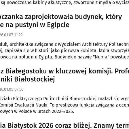
ą nowoczesne kabiny akustyczne, stworzone z myślą o wycisz
 oraz potrzebach osób z różnymi formami niepełnosprawności.
oczanka zaprojektowała budynek, który
e na pustyni w Egipcie
6.01.07 11:29
siuk, architektka związana z Wydziałem Architektury Politechn
j, zapisała się w historii jako pierwsza kobieta, która stworzył
owca na południu Egiptu. Budynek o nazwie "Nubia" powstaje
stynnych w okolicach Marsa Alam.
 z Białegostoku w kluczowej komisji. Prof
niki Białostockiej
26.01.05 07:50
ziału Elektrycznego Politechniki Białostockiej znalazł się w g
omisji Ewaluacji Nauki. To prestiżowa funkcja związana z ocen
wych w Polsce w latach 2022–2025.
ia Białystok 2026 coraz bliżej. Znamy term