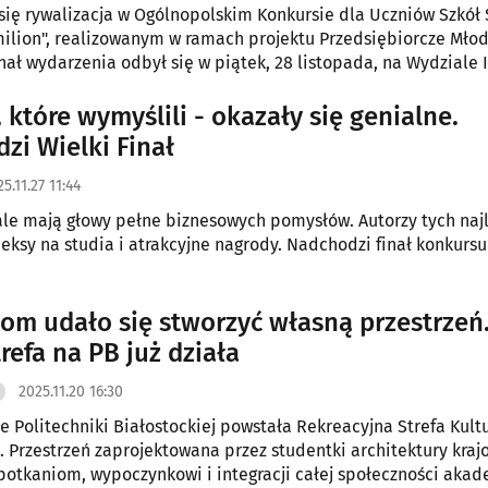
się rywalizacja w Ogólnopolskim Konkursie dla Uczniów Szkół
milion", realizowanym w ramach projektu Przedsiębiorcze Mło
inał wydarzenia odbył się w piątek, 28 listopada, na Wydziale I
 Politechniki Białostockiej w Kleosinie. To właśnie tam ogłosz
 innowacyjne pomysły młodych uczestników z całego kraju.
 które wymyślili - okazały się genialne.
zi Wielki Finał
5.11.27 11:44
ale mają głowy pełne biznesowych pomysłów. Autorzy tych naj
eksy na studia i atrakcyjne nagrody. Nadchodzi finał konkursu
om udało się stworzyć własną przestrzeń
refa na PB już działa
2025.11.20 16:30
 Politechniki Białostockiej powstała Rekreacyjna Strefa Kult
. Przestrzeń zaprojektowana przez studentki architektury kraj
potkaniom, wypoczynkowi i integracji całej społeczności akad