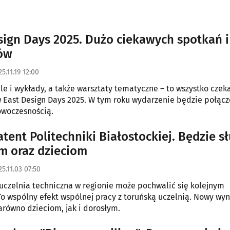
sign Days 2025. Dużo ciekawych spotkań i
ów
5.11.19 12:00
le i wykłady, a także warsztaty tematyczne – to wszystko czek
 East Design Days 2025. W tym roku wydarzenie będzie połąc
nowoczesnością.
tent Politechniki Białostockiej. Będzie sł
m oraz dzieciom
25.11.03 07:50
uczelnia techniczna w regionie może pochwalić się kolejnym
o wspólny efekt wspólnej pracy z toruńską uczelnią. Nowy wy
arówno dzieciom, jak i dorosłym.