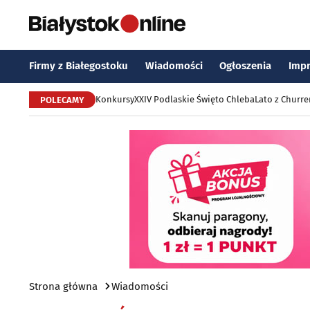
Firmy z Białegostoku
Wiadomości
Ogłoszenia
Imp
Konkursy
XXIV Podlaskie Święto Chleba
Lato z Churr
POLECAMY
Strona główna
Wiadomości