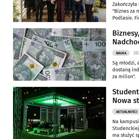
Zakończyła 
"Biznes za 
Podlasie. F
Zarządzania
najbardziej
Biznesy,
Nadchod
202
NAUKA
Są młodzi, 
dostaną ind
za milion".
Student
Nowa st
AKTUALNOŚCI
Na kampusie
Studenckiej
ma służyć s