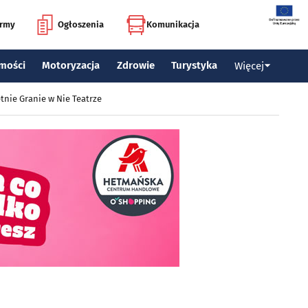
irmy
Ogłoszenia
Komunikacja
mości
Motoryzacja
Zdrowie
Turystyka
Więcej
tnie Granie w Nie Teatrze