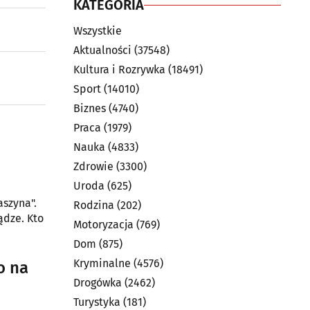
KATEGORIA
Wszystkie
Aktualności
(37548)
Kultura i Rozrywka
(18491)
Sport
(14010)
Biznes
(4740)
Praca
(1979)
Nauka
(4833)
Zdrowie
(3300)
Uroda
(625)
aszyna".
Rodzina
(202)
ądze. Kto
Motoryzacja
(769)
Dom
(875)
Kryminalne
(4576)
o na
Drogówka
(2462)
Turystyka
(181)