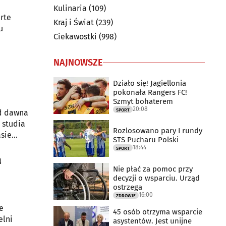
Kulinaria
(109)
arte
Kraj i Świat
(239)
u
Ciekawostki
(998)
NAJNOWSZE
Działo się! Jagiellonia
pokonała Rangers FC!
Szmyt bohaterem
20:08
SPORT
od dawna
 studia
Rozlosowano pary I rundy
asie
STS Pucharu Polski
18:44
SPORT
a
Nie płać za pomoc przy
decyzji o wsparciu. Urząd
ostrzega
16:00
ZDROWIE
e
45 osób otrzyma wsparcie
elni
asystentów. Jest unijne