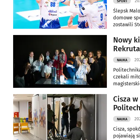
20
SPORT
Ślepsk Malo
domowe spo
zostawili S
Nowy ki
Rekruta
202
NAUKA
Politechnik
czekali mił
magisterski
zdobyć tytu
Cisza w
Politec
20
NAUKA
Cisza, spok
pojawiają s