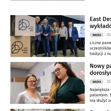
East De
wykład
202
NAUKA
Liczne pane
uczestników
tradycji z 
Nowy pa
dorosły
20
NAUKA
Największa 
patentem. T
ma służyć z