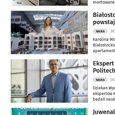
montowane s
regeneracji
Białost
powstaj
202
NAUKA
Karolina Mi
Białostockie
apartament
terenach pu
Ekspert
Politech
20
NAUKA
Dziekan Wyd
ekspertów K
badań nauko
Juwenal