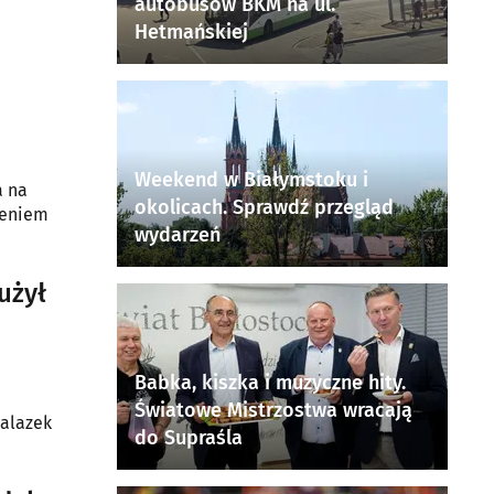
autobusów BKM na ul.
Hetmańskiej
Weekend w Białymstoku i
a na
okolicach. Sprawdź przegląd
zeniem
wydarzeń
użył
Babka, kiszka i muzyczne hity.
Światowe Mistrzostwa wracają
nalazek
do Supraśla