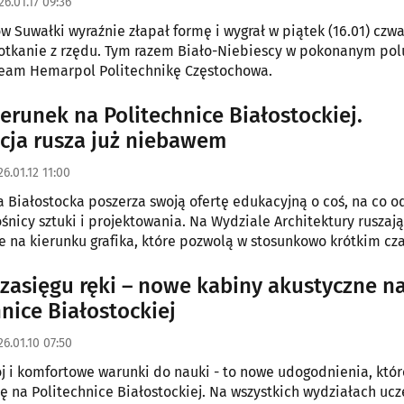
26.01.17 09:36
w Suwałki wyraźnie złapał formę i wygrał w piątek (16.01) czw
tkanie z rzędu. Tym razem Biało-Niebiescy w pokonanym pol
team Hemarpol Politechnikę Częstochowa.
erunek na Politechnice Białostockiej.
cja rusza już niebawem
6.01.12 11:00
a Białostocka poszerza swoją ofertę edukacyjną o coś, na co 
ośnicy sztuki i projektowania. Na Wydziale Architektury ruszają
e na kierunku grafika, które pozwolą w stosunkowo krótkim cz
ł magistra.
 zasięgu ręki – nowe kabiny akustyczne n
hnice Białostockiej
26.01.10 07:50
ój i komfortowe warunki do nauki - to nowe udogodnienia, któr
ię na Politechnice Białostockiej. Na wszystkich wydziałach ucz