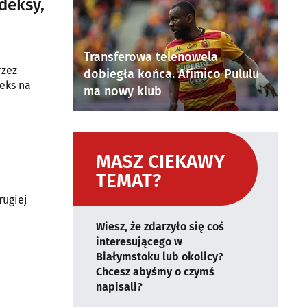
deksy,
Transferowa telenowela
rzez
dobiegła końca. Afimico Pululu
deks na
ma nowy klub
MASZ CIEKAWY
TEMAT?
rugiej
Wiesz, że zdarzyło się coś
interesującego w
Białymstoku lub okolicy?
Chcesz abyśmy o czymś
napisali?