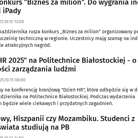
onkurs "Biznes za milion". Do wygrania in
i iPady
5.10.15 12:00
października rusza konkurs „Biznes za milion” organizowany p
uczelnię techniczną w regionie. Uczestnicy mają szansę na in
ele atrakcyjnych nagród.
HR 2025" na Politechnice Białostockiej - o
ości zarządzania ludźmi
25.10.15 08:00
sy na konferencję branżową "Dzień HR", która odbędzie się w d
dziernika na Politechnice Białostockiej. Podczas wydarzenia
 będzie wiele ciekawych i przydatnych zagadnień.
wy, Hiszpanii czy Mozambiku. Studenci z
świata studiują na PB