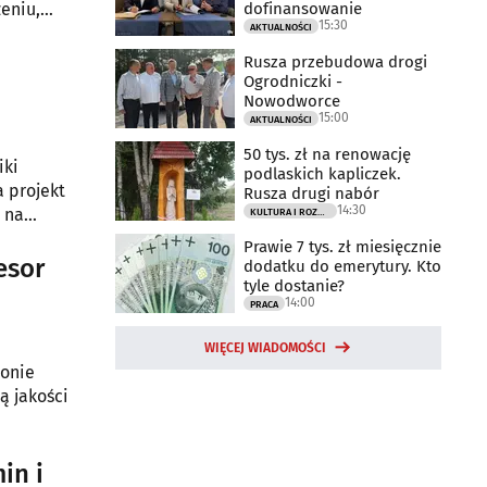
dofinansowanie
eniu,
15:30
AKTUALNOŚCI
Rusza przebudowa drogi
Ogrodniczki -
Nowodworce
15:00
AKTUALNOŚCI
50 tys. zł na renowację
iki
podlaskich kapliczek.
a projekt
Rusza drugi nabór
14:30
 na
KULTURA I ROZRYWKA
Prawie 7 tys. zł miesięcznie
esor
dodatku do emerytury. Kto
tyle dostanie?
14:00
PRACA
WIĘCEJ WIADOMOŚCI
ronie
ą jakości
in i