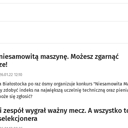
niesamowitą maszynę. Możesz zgarnąć
ze!
6.01.22 12:10
a Białostocka po raz ósmy organizuje konkurs "Niesamowita M
by zdobyć indeks na największą uczelnię techniczną oraz pieni
oże się zgłosić?
i zespół wygrał ważny mecz. A wszystko t
selekcjonera