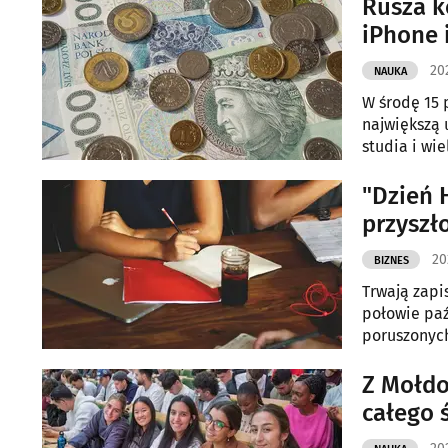
Rusza k
iPhone 
202
NAUKA
W środę 15 
największą 
studia i wi
"Dzień 
przyszł
20
BIZNES
Trwają zapi
połowie paź
poruszonych
Z Mołdo
całego 