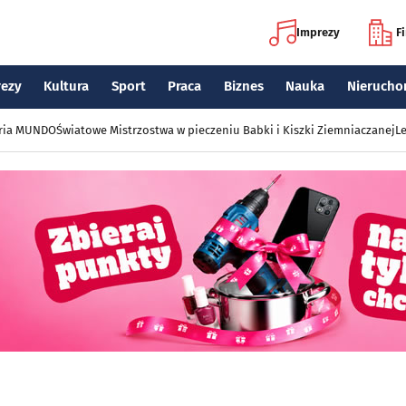
Imprezy
F
rezy
Kultura
Sport
Praca
Biznes
Nauka
Nierucho
eria MUNDO
Światowe Mistrzostwa w pieczeniu Babki i Kiszki Ziemniaczanej
Le