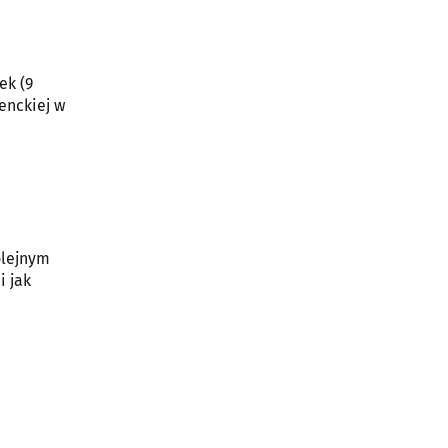
ek (9
enckiej w
olejnym
i jak