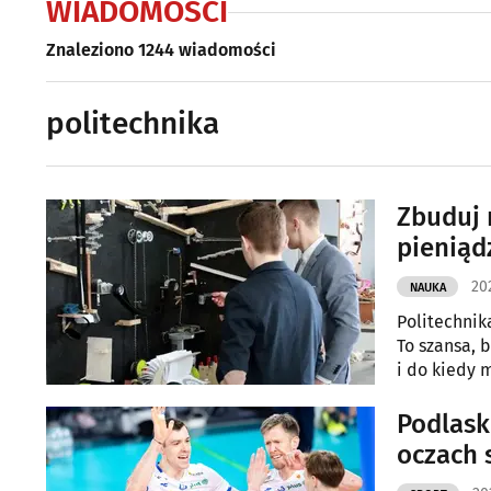
WIADOMOŚCI
Znaleziono 1244 wiadomości
politechnika
Zbuduj 
pieniąd
202
NAUKA
Politechnik
To szansa, 
i do kiedy m
Podlask
oczach 