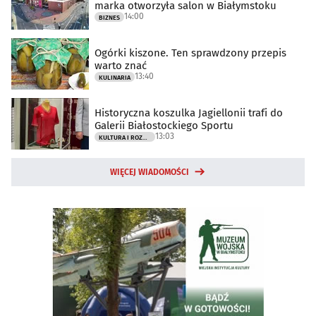
marka otworzyła salon w Białymstoku
14:00
BIZNES
Ogórki kiszone. Ten sprawdzony przepis
warto znać
13:40
KULINARIA
Historyczna koszulka Jagiellonii trafi do
Galerii Białostockiego Sportu
13:03
KULTURA I ROZRYWKA
WIĘCEJ WIADOMOŚCI