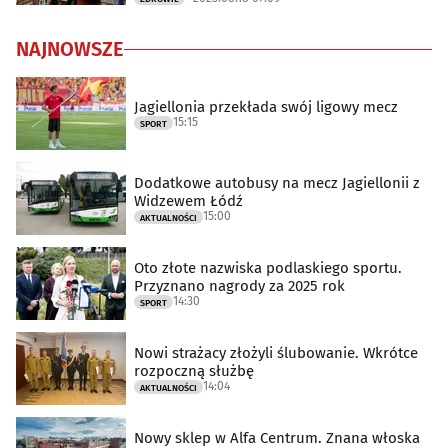
NAJNOWSZE
Jagiellonia przekłada swój ligowy mecz
15:15
SPORT
Dodatkowe autobusy na mecz Jagiellonii z
Widzewem Łódź
15:00
AKTUALNOŚCI
Oto złote nazwiska podlaskiego sportu.
Przyznano nagrody za 2025 rok
14:30
SPORT
Nowi strażacy złożyli ślubowanie. Wkrótce
rozpoczną służbę
14:04
AKTUALNOŚCI
Nowy sklep w Alfa Centrum. Znana włoska