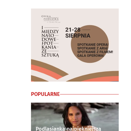
POPULARNE
Podlasianka najpiękniejszą