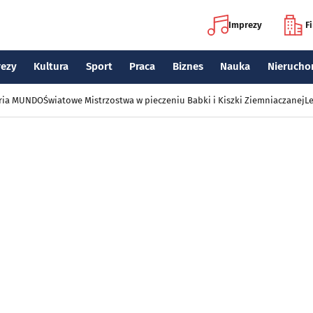
Imprezy
F
rezy
Kultura
Sport
Praca
Biznes
Nauka
Nierucho
eria MUNDO
Światowe Mistrzostwa w pieczeniu Babki i Kiszki Ziemniaczanej
Le