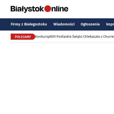
Firmy z Białegostoku
Wiadomości
Ogłoszenia
Imp
Konkursy
XXIV Podlaskie Święto Chleba
Lato z Churr
POLECAMY