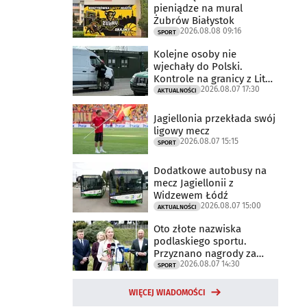
pieniądze na mural
Żubrów Białystok
2026.08.08 09:16
SPORT
Kolejne osoby nie
wjechały do Polski.
Kontrole na granicy z Litwą
2026.08.07 17:30
trwają
AKTUALNOŚCI
Jagiellonia przekłada swój
ligowy mecz
2026.08.07 15:15
SPORT
Dodatkowe autobusy na
mecz Jagiellonii z
Widzewem Łódź
2026.08.07 15:00
AKTUALNOŚCI
Oto złote nazwiska
podlaskiego sportu.
Przyznano nagrody za
2026.08.07 14:30
2025 rok
SPORT
WIĘCEJ WIADOMOŚCI