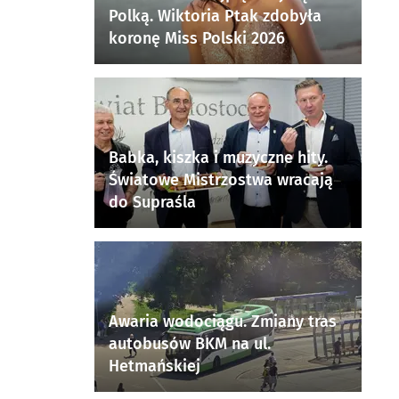
Polką. Wiktoria Ptak zdobyła
koronę Miss Polski 2026
Babka, kiszka i muzyczne hity.
Światowe Mistrzostwa wracają
do Supraśla
Awaria wodociągu. Zmiany tras
autobusów BKM na ul.
Hetmańskiej