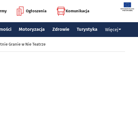
irmy
Ogłoszenia
Komunikacja
mości
Motoryzacja
Zdrowie
Turystyka
Więcej
tnie Granie w Nie Teatrze