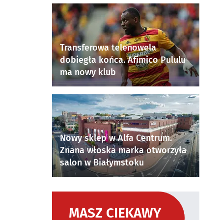
Transferowa telenowela
dobiegła końca. Afimico Pululu
ma nowy klub
Nowy sklep w Alfa Centrum.
Znana włoska marka otworzyła
salon w Białymstoku
MASZ CIEKAWY