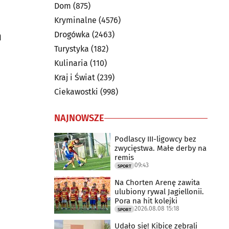
Dom
(875)
Kryminalne
(4576)
h
Drogówka
(2463)
Turystyka
(182)
Kulinaria
(110)
Kraj i Świat
(239)
Ciekawostki
(998)
NAJNOWSZE
Podlascy III-ligowcy bez
zwycięstwa. Małe derby na
remis
09:43
SPORT
Na Chorten Arenę zawita
ulubiony rywal Jagiellonii.
Pora na hit kolejki
2026.08.08 15:18
SPORT
Udało się! Kibice zebrali