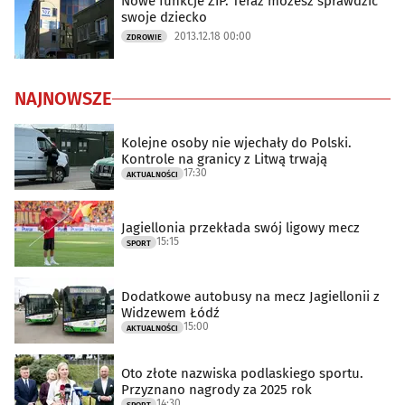
Nowe funkcje ZIP. Teraz możesz sprawdzić
swoje dziecko
2013.12.18 00:00
ZDROWIE
NAJNOWSZE
Kolejne osoby nie wjechały do Polski.
Kontrole na granicy z Litwą trwają
17:30
AKTUALNOŚCI
Jagiellonia przekłada swój ligowy mecz
15:15
SPORT
Dodatkowe autobusy na mecz Jagiellonii z
Widzewem Łódź
15:00
AKTUALNOŚCI
Oto złote nazwiska podlaskiego sportu.
Przyznano nagrody za 2025 rok
14:30
SPORT