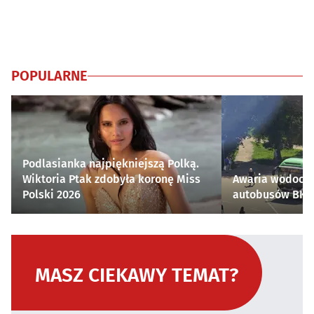
POPULARNE
Podlasianka najpiękniejszą Polką.
Wiktoria Ptak zdobyła koronę Miss
Awaria wodocią
Polski 2026
autobusów BKM 
MASZ CIEKAWY TEMAT?