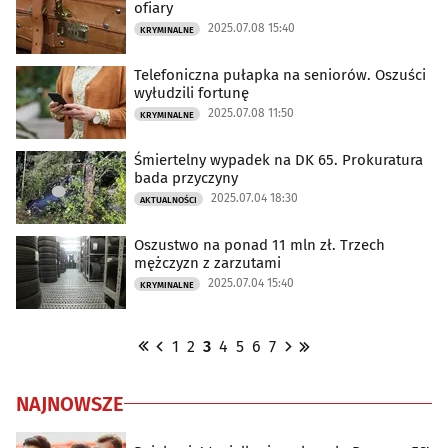
ofiary
2025.07.08 15:40
KRYMINALNE
Telefoniczna pułapka na seniorów. Oszuści
wyłudzili fortunę
2025.07.08 11:50
KRYMINALNE
Śmiertelny wypadek na DK 65. Prokuratura
bada przyczyny
2025.07.04 18:30
AKTUALNOŚCI
Oszustwo na ponad 11 mln zł. Trzech
mężczyzn z zarzutami
2025.07.04 15:40
KRYMINALNE
1
2
3
4
5
6
7
NAJNOWSZE