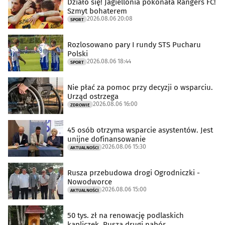
Działo się! Jagiellonia pokonała Rangers FC!
Szmyt bohaterem
2026.08.06 20:08
SPORT
Rozlosowano pary I rundy STS Pucharu
Polski
2026.08.06 18:44
SPORT
Nie płać za pomoc przy decyzji o wsparciu.
Urząd ostrzega
2026.08.06 16:00
ZDROWIE
45 osób otrzyma wsparcie asystentów. Jest
unijne dofinansowanie
2026.08.06 15:30
AKTUALNOŚCI
Rusza przebudowa drogi Ogrodniczki -
Nowodworce
2026.08.06 15:00
AKTUALNOŚCI
50 tys. zł na renowację podlaskich
kapliczek. Rusza drugi nabór