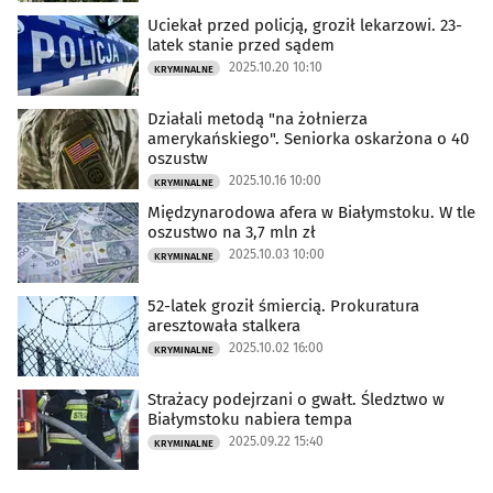
Uciekał przed policją, groził lekarzowi. 23-
latek stanie przed sądem
2025.10.20 10:10
KRYMINALNE
Działali metodą "na żołnierza
amerykańskiego". Seniorka oskarżona o 40
oszustw
2025.10.16 10:00
KRYMINALNE
Międzynarodowa afera w Białymstoku. W tle
oszustwo na 3,7 mln zł
2025.10.03 10:00
KRYMINALNE
52-latek groził śmiercią. Prokuratura
aresztowała stalkera
2025.10.02 16:00
KRYMINALNE
Strażacy podejrzani o gwałt. Śledztwo w
Białymstoku nabiera tempa
2025.09.22 15:40
KRYMINALNE