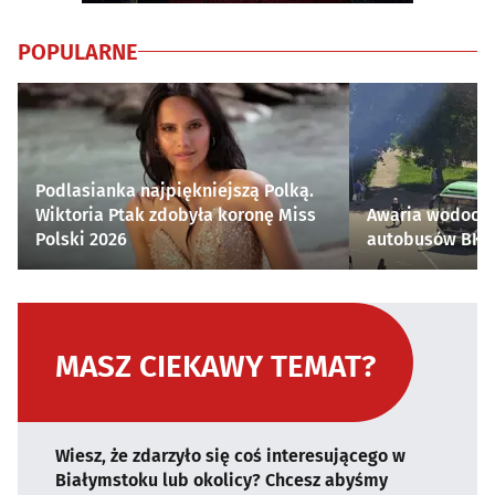
POPULARNE
Podlasianka najpiękniejszą Polką.
Wiktoria Ptak zdobyła koronę Miss
Awaria wodocią
Polski 2026
autobusów BKM 
MASZ CIEKAWY TEMAT?
Wiesz, że zdarzyło się coś interesującego w
Białymstoku lub okolicy? Chcesz abyśmy