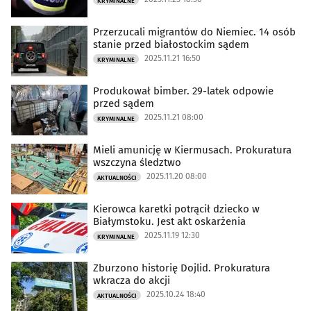
KRYMINALNE
Przerzucali migrantów do Niemiec. 14 osób
stanie przed białostockim sądem
2025.11.21 16:50
KRYMINALNE
Produkował bimber. 29-latek odpowie
przed sądem
2025.11.21 08:00
KRYMINALNE
Mieli amunicję w Kiermusach. Prokuratura
wszczyna śledztwo
2025.11.20 08:00
AKTUALNOŚCI
Kierowca karetki potrącił dziecko w
Białymstoku. Jest akt oskarżenia
2025.11.19 12:30
KRYMINALNE
Zburzono historię Dojlid. Prokuratura
wkracza do akcji
2025.10.24 18:40
AKTUALNOŚCI