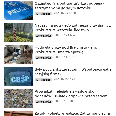
Oszustwo "na policjanta". Tzw. odbierak
zatrzymany na gorącym uczynku
2025.07.24 12:30
KRYMINALNE
Napaść na polskiego żołnierza przy granicy.
Prokuratura wszczęła śledztwo
2025.07.23 17:40
AKTUALNOŚCI
Hodowla grozy pod Białymstokiem.
Prokuratura umarza sprawę
2025.07.18 10:10
AKTUALNOŚCI
Były policjant z zarzutami. Współpracował z
rosyjską firmą?
2025.07.15 17:40
KRYMINALNE
Prowadził nielegalne składowisko
odpadów. 38-latek odpowie przed sądem
2025.07.09 10:00
AKTUALNOŚCI
Zwłoki kobiety w walizce. Zatrzymano syna