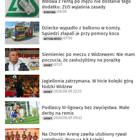
Wdowa z rentą po mężu nie dostanie tego
dodatku. ZUS wyjaśnia zasady
08:00
RODZINA
Dziecko wypadło z balkonu w Łomży.
Sąsiedzi złapali je przy pomocy koca
07:50
AKTUALNOŚCI
Siemieniec po meczu z Widzewem: Nie mam
poczucia, że zasłużyliśmy na porażkę
07:31
SPORT
Jagiellonia zatrzymana. W hicie kolejki górą
łódzki Widzew
2026.08.09 22:23
SPORT
Podlascy III-ligowcy bez zwycięstwa. Małe
derby na remis
2026.08.09 09:43
SPORT
Na Chorten Arenę zawita ulubiony rywal
Jagiellonii. Pora na hit kolejki