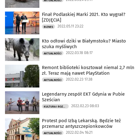
AKTUALNOŚCI
Finał Podlaskiej Marki 2021. Kto wygrał?
[ZDJĘCIA]
2022.05.11 23:22
BIZNES
Kto odłowi dziki w Białymstoku? Miasto
szuka myśliwych
2022.03.18 08:17
AKTUALNOŚCI
Remont biblioteki kosztował niemal 2,7 mln
zł. Teraz mają nawet PlayStation
2022.02.23 17:38
AKTUALNOŚCI
Legendarny zespół EKT Gdynia w Pubie
Sześcian
2022.02.23 08:03
KULTURA I ROZRYWKA
Protest pod Izbą Lekarską. Będzie też
przemarsz antyszczepionkowców
2022.02.04 16:21
AKTUALNOŚCI