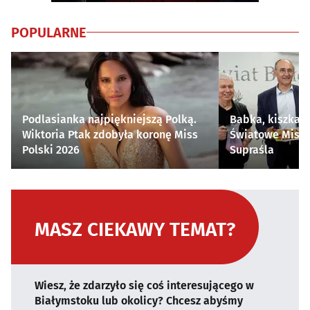
POPULARNE
Podlasianka najpiękniejszą Polką.
Babka, kiszka i
Wiktoria Ptak zdobyła koronę Miss
Światowe Mistr
Polski 2026
Supraśla
MASZ CIEKAWY TEMAT?
Wiesz, że zdarzyło się coś interesującego w
Białymstoku lub okolicy? Chcesz abyśmy