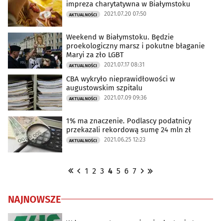
impreza charytatywna w Białymstoku
2021.07.20 07:50
AKTUALNOŚCI
Weekend w Białymstoku. Będzie
proekologiczny marsz i pokutne błaganie
Maryi za zło LGBT
2021.07.17 08:31
AKTUALNOŚCI
CBA wykryło nieprawidłowości w
augustowskim szpitalu
2021.07.09 09:36
AKTUALNOŚCI
1% ma znaczenie. Podlascy podatnicy
przekazali rekordową sumę 24 mln zł
2021.06.25 12:23
AKTUALNOŚCI
1
2
3
4
5
6
7
NAJNOWSZE