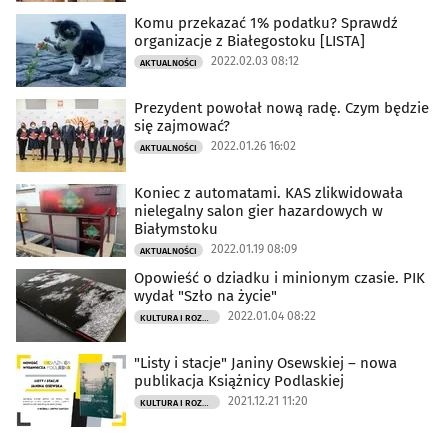
Komu przekazać 1% podatku? Sprawdź
organizacje z Białegostoku [LISTA]
2022.02.03 08:12
AKTUALNOŚCI
Prezydent powołał nową radę. Czym będzie
się zajmować?
2022.01.26 16:02
AKTUALNOŚCI
Koniec z automatami. KAS zlikwidowała
nielegalny salon gier hazardowych w
Białymstoku
2022.01.19 08:09
AKTUALNOŚCI
Opowieść o dziadku i minionym czasie. PIK
wydał "Szło na życie"
2022.01.04 08:22
KULTURA I ROZRYWKA
"Listy i stacje" Janiny Osewskiej – nowa
publikacja Książnicy Podlaskiej
2021.12.21 11:20
KULTURA I ROZRYWKA