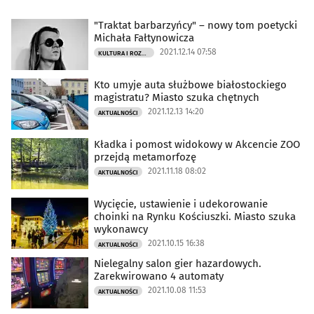
"Traktat barbarzyńcy" – nowy tom poetycki
Michała Fałtynowicza
2021.12.14 07:58
KULTURA I ROZRYWKA
Kto umyje auta służbowe białostockiego
magistratu? Miasto szuka chętnych
2021.12.13 14:20
AKTUALNOŚCI
Kładka i pomost widokowy w Akcencie ZOO
przejdą metamorfozę
2021.11.18 08:02
AKTUALNOŚCI
Wycięcie, ustawienie i udekorowanie
choinki na Rynku Kościuszki. Miasto szuka
wykonawcy
2021.10.15 16:38
AKTUALNOŚCI
Nielegalny salon gier hazardowych.
Zarekwirowano 4 automaty
2021.10.08 11:53
AKTUALNOŚCI