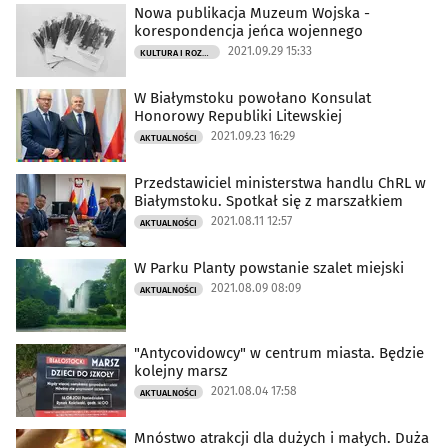
Nowa publikacja Muzeum Wojska -
korespondencja jeńca wojennego
2021.09.29 15:33
KULTURA I ROZRYWKA
W Białymstoku powołano Konsulat
Honorowy Republiki Litewskiej
2021.09.23 16:29
AKTUALNOŚCI
Przedstawiciel ministerstwa handlu ChRL w
Białymstoku. Spotkał się z marszałkiem
2021.08.11 12:57
AKTUALNOŚCI
W Parku Planty powstanie szalet miejski
2021.08.09 08:09
AKTUALNOŚCI
"Antycovidowcy" w centrum miasta. Będzie
kolejny marsz
2021.08.04 17:58
AKTUALNOŚCI
Mnóstwo atrakcji dla dużych i małych. Duża