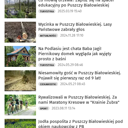
Co mówią drzewa? Zapisz się na spacer
edukacyjny po Puszczy Białowieskiej
2025.03.19 15:40
TURYSTYKA
Wycinka w Puszczy Białowieskiej. Lasy
Państwowe zabrały głos
2024.11.28 17:10
AKTUALNOŚCI
Na Podlasiu jest chata Baba Jagi!
Piernikowy domek wygląda jak wyjęty
prosto z baśni
2024.05.29 08:46
TURYSTYKA
Niesamowity gość w Puszczy Białowieskiej.
Pojawił się pierwszy raz od 9 lat!
2024.05.21 08:45
CIEKAWOSTKI
Rywalizowali w Puszczy Białowieskiej. Za
nami Maratony Kresowe w "Krainie Żubra"
2023.08.11 13:14
SPORT
Jodła pospolita z Puszczy Białowieskiej pod
okiem naukowców z PB