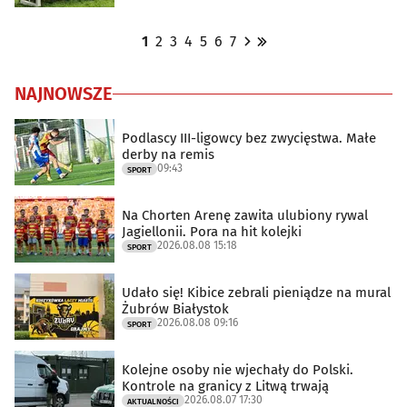
1
2
3
4
5
6
7
NAJNOWSZE
Podlascy III-ligowcy bez zwycięstwa. Małe
derby na remis
09:43
SPORT
Na Chorten Arenę zawita ulubiony rywal
Jagiellonii. Pora na hit kolejki
2026.08.08 15:18
SPORT
Udało się! Kibice zebrali pieniądze na mural
Żubrów Białystok
2026.08.08 09:16
SPORT
Kolejne osoby nie wjechały do Polski.
Kontrole na granicy z Litwą trwają
2026.08.07 17:30
AKTUALNOŚCI