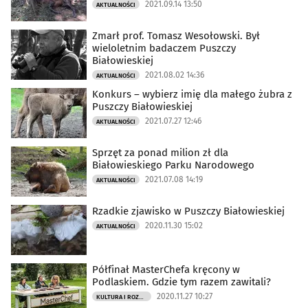
2021.09.14 13:50
AKTUALNOŚCI
Zmarł prof. Tomasz Wesołowski. Był
wieloletnim badaczem Puszczy
Białowieskiej
2021.08.02 14:36
AKTUALNOŚCI
Konkurs – wybierz imię dla małego żubra z
Puszczy Białowieskiej
2021.07.27 12:46
AKTUALNOŚCI
Sprzęt za ponad milion zł dla
Białowieskiego Parku Narodowego
2021.07.08 14:19
AKTUALNOŚCI
Rzadkie zjawisko w Puszczy Białowieskiej
2020.11.30 15:02
AKTUALNOŚCI
Półfinał MasterChefa kręcony w
Podlaskiem. Gdzie tym razem zawitali?
2020.11.27 10:27
KULTURA I ROZRYWKA