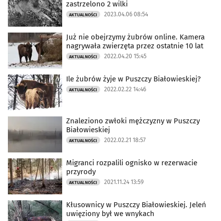
zastrzelono 2 wilki
2023.04.06 08:54
AKTUALNOŚCI
Już nie obejrzymy żubrów online. Kamera
nagrywała zwierzęta przez ostatnie 10 lat
2022.04.20 15:45
AKTUALNOŚCI
Ile żubrów żyje w Puszczy Białowieskiej?
2022.02.22 14:46
AKTUALNOŚCI
Znaleziono zwłoki mężczyzny w Puszczy
Białowieskiej
2022.02.21 18:57
AKTUALNOŚCI
Migranci rozpalili ognisko w rezerwacie
przyrody
2021.11.24 13:59
AKTUALNOŚCI
Kłusownicy w Puszczy Białowieskiej. Jeleń
uwięziony był we wnykach