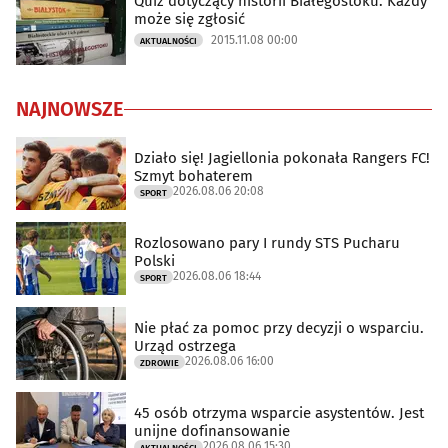
Quiz dotyczący historii Białegostoku. Każdy
może się zgłosić
2015.11.08 00:00
AKTUALNOŚCI
NAJNOWSZE
Działo się! Jagiellonia pokonała Rangers FC!
Szmyt bohaterem
2026.08.06 20:08
SPORT
Rozlosowano pary I rundy STS Pucharu
Polski
2026.08.06 18:44
SPORT
Nie płać za pomoc przy decyzji o wsparciu.
Urząd ostrzega
2026.08.06 16:00
ZDROWIE
45 osób otrzyma wsparcie asystentów. Jest
unijne dofinansowanie
2026.08.06 15:30
AKTUALNOŚCI