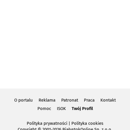
O portalu
Reklama
Patronat
Praca
Kontakt
Pomoc
ISOK
Twój Profil
Polityka prywatności
|
Polityka cookies
Copyright
© 2001-2026 BiałystokOnline Sp. z o.o.