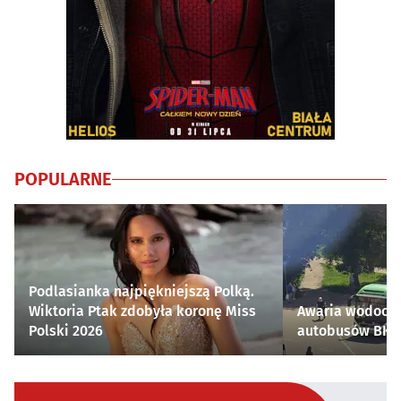
POPULARNE
Podlasianka najpiękniejszą Polką.
Wiktoria Ptak zdobyła koronę Miss
Awaria wodocią
Polski 2026
autobusów BKM 