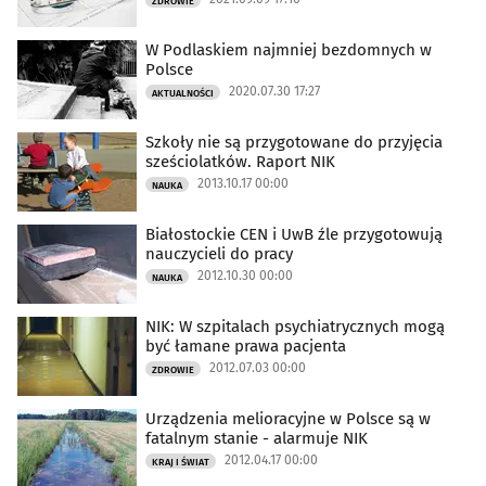
ZDROWIE
W Podlaskiem najmniej bezdomnych w
Polsce
2020.07.30 17:27
AKTUALNOŚCI
Szkoły nie są przygotowane do przyjęcia
sześciolatków. Raport NIK
2013.10.17 00:00
NAUKA
Białostockie CEN i UwB źle przygotowują
nauczycieli do pracy
2012.10.30 00:00
NAUKA
NIK: W szpitalach psychiatrycznych mogą
być łamane prawa pacjenta
2012.07.03 00:00
ZDROWIE
Urządzenia melioracyjne w Polsce są w
fatalnym stanie - alarmuje NIK
2012.04.17 00:00
KRAJ I ŚWIAT