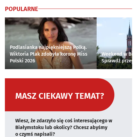
POPULARNE
Podlasianka najpiękniejszą Polką.
Wiktoria Ptak zdobyła koronę Miss
Weekend w Biał
Polski 2026
Sprawdź przegl
MASZ CIEKAWY TEMAT?
Wiesz, że zdarzyło się coś interesującego w
Białymstoku lub okolicy? Chcesz abyśmy
o czymś napisali?