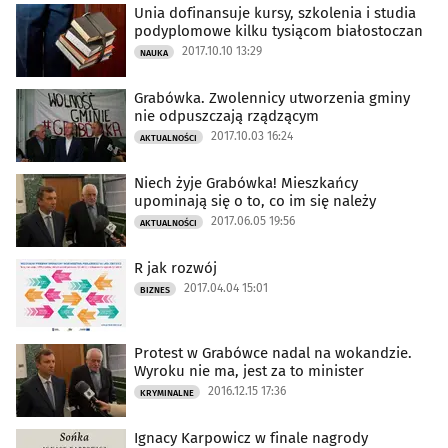
Unia dofinansuje kursy, szkolenia i studia
podyplomowe kilku tysiącom białostoczan
2017.10.10 13:29
NAUKA
Grabówka. Zwolennicy utworzenia gminy
nie odpuszczają rządzącym
2017.10.03 16:24
AKTUALNOŚCI
Niech żyje Grabówka! Mieszkańcy
upominają się o to, co im się należy
2017.06.05 19:56
AKTUALNOŚCI
R jak rozwój
2017.04.04 15:01
BIZNES
Protest w Grabówce nadal na wokandzie.
Wyroku nie ma, jest za to minister
2016.12.15 17:36
KRYMINALNE
Ignacy Karpowicz w finale nagrody