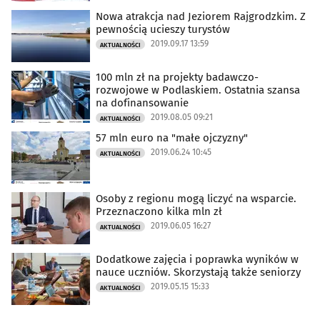
Nowa atrakcja nad Jeziorem Rajgrodzkim. Z
pewnością ucieszy turystów
2019.09.17 13:59
AKTUALNOŚCI
100 mln zł na projekty badawczo-
rozwojowe w Podlaskiem. Ostatnia szansa
na dofinansowanie
2019.08.05 09:21
AKTUALNOŚCI
57 mln euro na "małe ojczyzny"
2019.06.24 10:45
AKTUALNOŚCI
Osoby z regionu mogą liczyć na wsparcie.
Przeznaczono kilka mln zł
2019.06.05 16:27
AKTUALNOŚCI
Dodatkowe zajęcia i poprawka wyników w
nauce uczniów. Skorzystają także seniorzy
2019.05.15 15:33
AKTUALNOŚCI