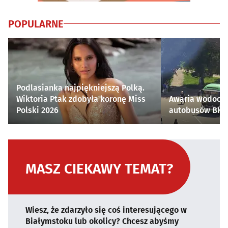
POPULARNE
Podlasianka najpiękniejszą Polką.
Wiktoria Ptak zdobyła koronę Miss
Awaria wodocią
Polski 2026
autobusów BKM 
MASZ CIEKAWY TEMAT?
Wiesz, że zdarzyło się coś interesującego w
Białymstoku lub okolicy? Chcesz abyśmy