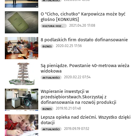
AKTUALNOŚCI
O "Cicho, cichutko" Karpowicza może być
głośno [KONKURS]
2021.04.20 17:08
KULTURA I ROZRYWKA
8 podlaskich firm dostało dofinansowanie
2020.02.25 17:56
BIZNES
Są pieniądze. Powstanie 40-metrowa wieża
widokowa
2020.02.22 07:54
AKTUALNOŚCI
Wspieranie inwestycji w
przedsiębiorstwach.Skorzystaj z
dofinansowania na rozwój produkcji
2019.10.21 07:48
BIZNES
Lepsza opieka nad dziećmi. Wszystko dzięki
dotacji
2019.09.19 07:52
AKTUALNOŚCI