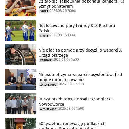
Działo się! Jagiellonia pokonała Rangers FC!
Szmyt bohaterem
2026.08.06 20:08
SPORT
Rozlosowano pary I rundy STS Pucharu
Polski
2026.08.06 18:44
SPORT
Nie płać za pomoc przy decyzji o wsparciu.
Urząd ostrzega
2026.08.06 16:00
ZDROWIE
45 osób otrzyma wsparcie asystentów. Jest
unijne dofinansowanie
2026.08.06 15:30
AKTUALNOŚCI
Rusza przebudowa drogi Ogrodniczki -
Nowodworce
2026.08.06 15:00
AKTUALNOŚCI
50 tys. zł na renowację podlaskich
kapliczek. Rusza drugi nabór