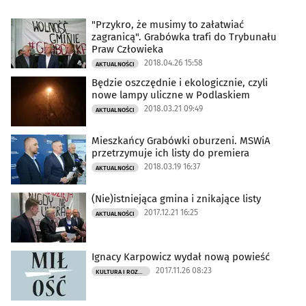
"Przykro, że musimy to załatwiać
zagranicą". Grabówka trafi do Trybunału
Praw Człowieka
2018.04.26 15:58
AKTUALNOŚCI
Będzie oszczędnie i ekologicznie, czyli
nowe lampy uliczne w Podlaskiem
2018.03.21 09:49
AKTUALNOŚCI
Mieszkańcy Grabówki oburzeni. MSWiA
przetrzymuje ich listy do premiera
2018.03.19 16:37
AKTUALNOŚCI
(Nie)istniejąca gmina i znikające listy
2017.12.21 16:25
AKTUALNOŚCI
Ignacy Karpowicz wydał nową powieść
2017.11.26 08:23
KULTURA I ROZRYWKA