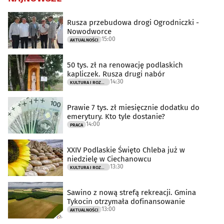
Rusza przebudowa drogi Ogrodniczki -
Nowodworce
15:00
AKTUALNOŚCI
50 tys. zł na renowację podlaskich
kapliczek. Rusza drugi nabór
14:30
KULTURA I ROZRYWKA
Prawie 7 tys. zł miesięcznie dodatku do
emerytury. Kto tyle dostanie?
14:00
PRACA
XXIV Podlaskie Święto Chleba już w
niedzielę w Ciechanowcu
13:30
KULTURA I ROZRYWKA
Sawino z nową strefą rekreacji. Gmina
Tykocin otrzymała dofinansowanie
13:00
AKTUALNOŚCI