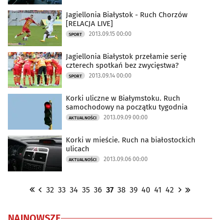
Jagiellonia Białystok - Ruch Chorzów
[RELACJA LIVE]
2013.09.15 00:00
SPORT
Jagiellonia Białystok przełamie serię
czterech spotkań bez zwycięstwa?
2013.09.14 00:00
SPORT
Korki uliczne w Białymstoku. Ruch
samochodowy na początku tygodnia
2013.09.09 00:00
AKTUALNOŚCI
Korki w mieście. Ruch na białostockich
ulicach
2013.09.06 00:00
AKTUALNOŚCI
32
33
34
35
36
37
38
39
40
41
42
NAJNOWSZE