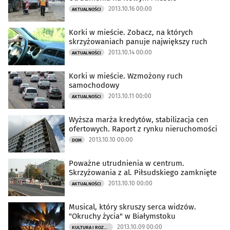
2013.10.16 00:00
AKTUALNOŚCI
Korki w mieście. Zobacz, na których
skrzyżowaniach panuje największy ruch
2013.10.14 00:00
AKTUALNOŚCI
Korki w mieście. Wzmożony ruch
samochodowy
2013.10.11 00:00
AKTUALNOŚCI
Wyższa marża kredytów, stabilizacja cen
ofertowych. Raport z rynku nieruchomości
2013.10.10 00:00
DOM
Poważne utrudnienia w centrum.
Skrzyżowania z al. Piłsudskiego zamknięte
2013.10.10 00:00
AKTUALNOŚCI
Musical, który skruszy serca widzów.
"Okruchy życia" w Białymstoku
2013.10.09 00:00
KULTURA I ROZRYWKA