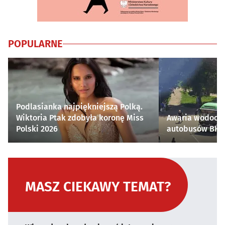
POPULARNE
Podlasianka najpiękniejszą Polką.
Wiktoria Ptak zdobyła koronę Miss
Awaria wodocią
Polski 2026
autobusów BKM 
MASZ CIEKAWY TEMAT?