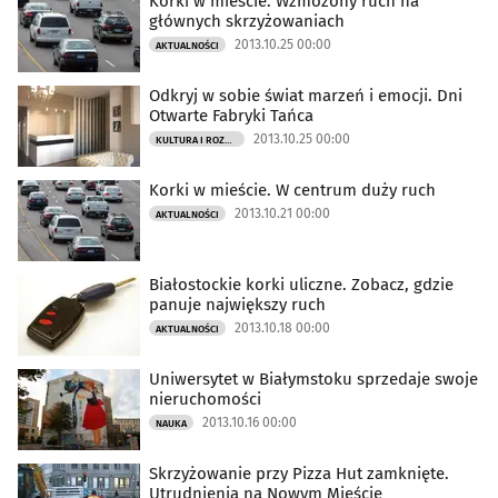
Korki w mieście. Wzmożony ruch na
głównych skrzyżowaniach
2013.10.25 00:00
AKTUALNOŚCI
Odkryj w sobie świat marzeń i emocji. Dni
Otwarte Fabryki Tańca
2013.10.25 00:00
KULTURA I ROZRYWKA
Korki w mieście. W centrum duży ruch
2013.10.21 00:00
AKTUALNOŚCI
Białostockie korki uliczne. Zobacz, gdzie
panuje największy ruch
2013.10.18 00:00
AKTUALNOŚCI
Uniwersytet w Białymstoku sprzedaje swoje
nieruchomości
2013.10.16 00:00
NAUKA
Skrzyżowanie przy Pizza Hut zamknięte.
Utrudnienia na Nowym Mieście