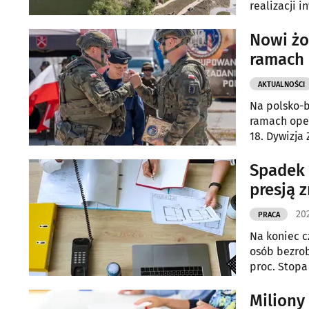
realizacji 
Nowi żo
ramach 
AKTUALNOŚCI
Na polsko-b
ramach oper
18. Dywizja
Zmechanizo
Spadek 
presją 
20
PRACA
Na koniec c
osób bezrob
proc. Stopa
punktu pro
Miliony