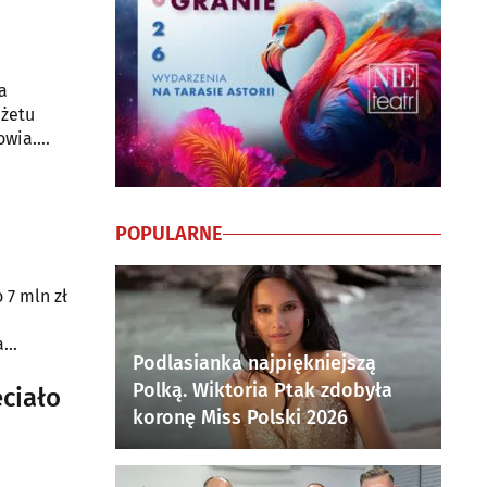
a
dżetu
owia.
POPULARNE
 7 mln zł
a
Podlasianka najpiękniejszą
Polką. Wiktoria Ptak zdobyła
eciało
koronę Miss Polski 2026