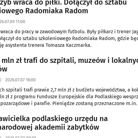
rzyb wraca do piłki. Dołączył do sztabu
niowego Radomiaka Radom
26.07.09 11:00
 wraca do pracy w zawodowym futbolu. Były piłkarz i trener Jag
ołączył do sztabu szkoleniowego Radomiaka Radom, gdzie bę
cję asystenta trenera Tomasza Kaczmarka.
mln zł trafi do szpitali, muzeów i lokalny
ów
2026.07.07 16:00
h szpitali trafi prawie 2,7 mln zł z budżetu województwa, a ko
ln zł z programu Fundusze Europejskie dla Podlaskiego wespr
 pozarządowe i parafie. Pieniądze zostaną przeznaczone m.in.
owia, kulturę, edukację oraz zachowanie zabytków. Decyzje z
rkowego (7 lipca) posiedzenia Zarządu Województwa Podlask
awicielka podlaskiego urzędu na
narodowej akademii zabytków