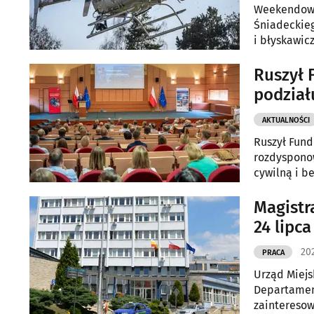
Weekendowa
Śniadeckieg
i błyskawic
pobrania wi
otrzymały s
Ruszył 
podział
AKTUALNOŚCI
Ruszył Fund
rozdysponow
cywilną i b
przedsiębio
Magistr
24 lipca
202
PRACA
Urząd Miejs
Departamenc
zainteresow