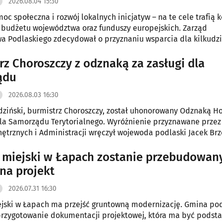
2026.08.04 15:30
oc społeczna i rozwój lokalnych inicjatyw – na te cele trafią 
 budżetu województwa oraz funduszy europejskich. Zarząd
 Podlaskiego zdecydował o przyznaniu wsparcia dla kilkudzi
lizowanych przez samorządy, organizacje i instytucje.
rz Choroszczy z odznaką za zasługi dla
ądu
2026.08.03 16:30
ziński, burmistrz Choroszczy, został uhonorowany Odznaką 
dla Samorządu Terytorialnego. Wyróżnienie przyznawane przez 
trznych i Administracji wręczył wojewoda podlaski Jacek Brz
 miejski w Łapach zostanie przebudowany
a projekt
2026.07.31 16:30
jski w Łapach ma przejść gruntowną modernizację. Gmina po
rzygotowanie dokumentacji projektowej, która ma być podst