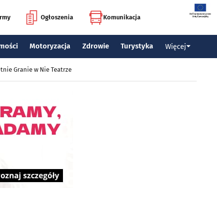
irmy
Ogłoszenia
Komunikacja
mości
Motoryzacja
Zdrowie
Turystyka
Więcej
tnie Granie w Nie Teatrze