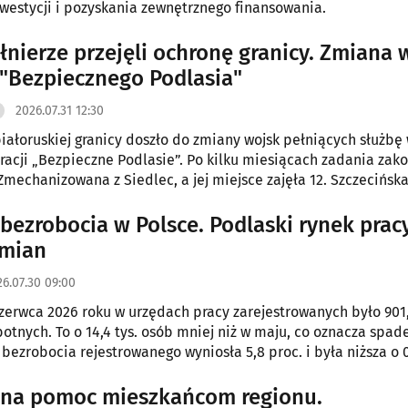
inwestycji i pozyskania zewnętrznego finansowania.
łnierze przejęli ochronę granicy. Zmiana 
"Bezpiecznego Podlasia"
2026.07.31 12:30
iałoruskiej granicy doszło do zmiany wojsk pełniących służbę
acji „Bezpieczne Podlasie”. Po kilku miesiącach zadania zak
 Zmechanizowana z Siedlec, a jej miejsce zajęła 12. Szczecińsk
wana.
bezrobocia w Polsce. Podlaski rynek prac
zmian
26.07.30 09:00
zerwca 2026 roku w urzędach pracy zarejestrowanych było 901,
otnych. To o 14,4 tys. osób mniej niż w maju, co oznacza spade
 bezrobocia rejestrowanego wyniosła 5,8 proc. i była niższa o 0
centowego w porównaniu z poprzednim miesiącem.
 na pomoc mieszkańcom regionu.