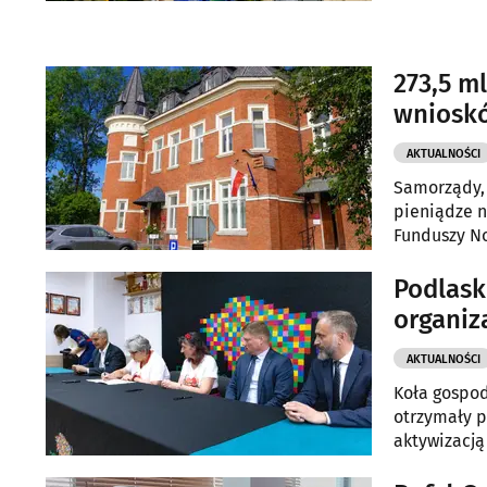
przygotowy
273,5 m
wniosk
AKTUALNOŚCI
Samorządy, 
pieniądze 
Funduszy No
Podlask
organiz
AKTUALNOŚCI
Koła gospod
otrzymały p
aktywizacj
kolejnymi 