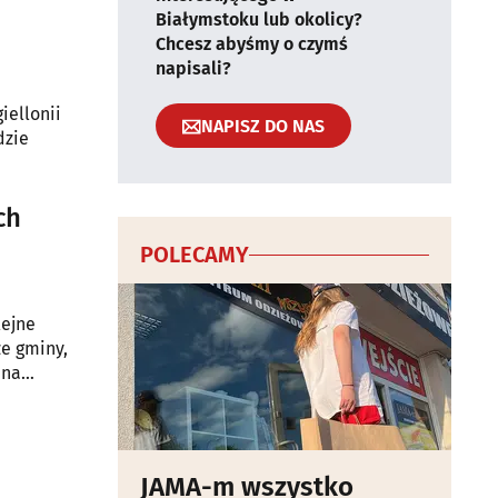
Białymstoku lub okolicy?
Chcesz abyśmy o czymś
napisali?
iellonii
NAPISZ DO NAS
dzie
ch
POLECAMY
lejne
ze gminy,
 na
apadły
iego.
JAMA-m wszystko