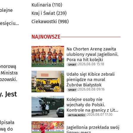
Kulinaria
(110)
kolejne
Kraj i Świat
(239)
Ciekawostki
(998)
esięciu
NAJNOWSZE
Na Chorten Arenę zawita
ulubiony rywal Jagiellonii.
Pora na hit kolejki
2026.08.08 15:18
SPORT
Honorową
Ministra
Udało się! Kibice zebrali
ozowski.
pieniądze na mural
Żubrów Białystok
2026.08.08 09:16
SPORT
. Jest
Kolejne osoby nie
wjechały do Polski.
Kontrole na granicy z Litwą
2026.08.07 17:30
trwają
AKTUALNOŚCI
dpisała
Jagiellonia przekłada swój
awą do
ligowy mecz