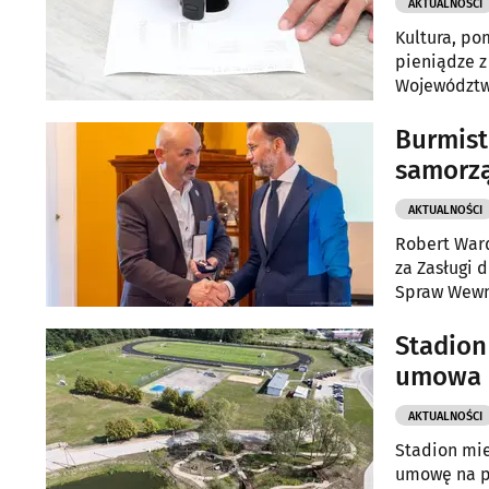
AKTUALNOŚCI
Kultura, pom
pieniądze z
Województwa
działań rea
Burmist
samorz
AKTUALNOŚCI
Robert Ward
za Zasługi 
Spraw Wewnę
Stadion
umowa n
AKTUALNOŚCI
Stadion mie
umowę na p