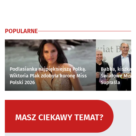
POPULARNE
Podlasianka najpiękniejszą Polką.
Babka, kiszka i
Wiktoria Ptak zdobyła koronę Miss
Światowe Mistr
Polski 2026
Supraśla
MASZ CIEKAWY TEMAT?