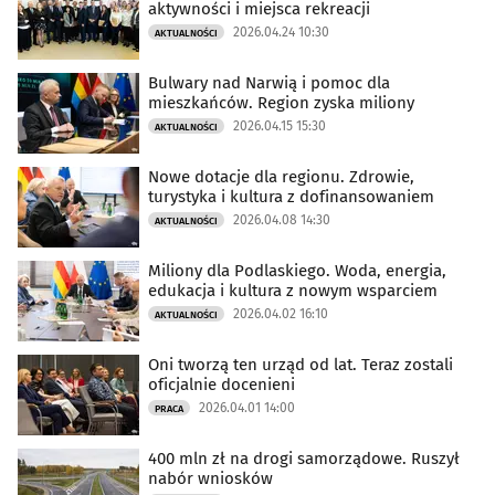
aktywności i miejsca rekreacji
2026.04.24 10:30
AKTUALNOŚCI
Bulwary nad Narwią i pomoc dla
mieszkańców. Region zyska miliony
2026.04.15 15:30
AKTUALNOŚCI
Nowe dotacje dla regionu. Zdrowie,
turystyka i kultura z dofinansowaniem
2026.04.08 14:30
AKTUALNOŚCI
Miliony dla Podlaskiego. Woda, energia,
edukacja i kultura z nowym wsparciem
2026.04.02 16:10
AKTUALNOŚCI
Oni tworzą ten urząd od lat. Teraz zostali
oficjalnie docenieni
2026.04.01 14:00
PRACA
400 mln zł na drogi samorządowe. Ruszył
nabór wniosków