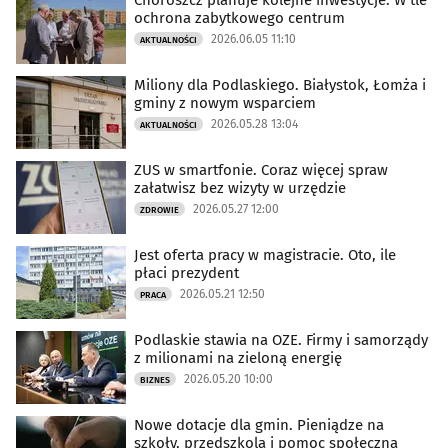
Choroszcz planuje kolejne inwestycje. W tle
ochrona zabytkowego centrum
2026.06.05 11:10
AKTUALNOŚCI
Miliony dla Podlaskiego. Białystok, Łomża i
gminy z nowym wsparciem
2026.05.28 13:04
AKTUALNOŚCI
ZUS w smartfonie. Coraz więcej spraw
załatwisz bez wizyty w urzędzie
2026.05.27 12:00
ZDROWIE
Jest oferta pracy w magistracie. Oto, ile
płaci prezydent
2026.05.21 12:50
PRACA
Podlaskie stawia na OZE. Firmy i samorządy
z milionami na zieloną energię
2026.05.20 10:00
BIZNES
Nowe dotacje dla gmin. Pieniądze na
szkoły, przedszkola i pomoc społeczną