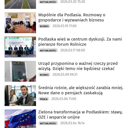
2026.03.20 15:30
AKTUALNOŚCI
Wspólnie dla Podlasia. Rozmowy o
gospodarce i wyzwaniach biznesu
2026.03.19 17:00
BIZNES
Podlaska wieś w centrum dyskusji. Za nami
pierwsze Forum Rolnicze
2026.03.17 08:00
AKTUALNOŚCI
Urząd przypomina o ważnej rzeczy przed
wizytą. Dzięki temu nie będziesz czekać
2026.03.09 09:31
BIZNES
Średnia rośnie, ale większość zarabia mniej.
Nowe dane o pensjach zaskakują
2026.03.06 11:00
PRACA
Zielona transformacja w Podlaskiem: stawy,
OZE i wsparcie unijne
2026.03.04 16:14
AKTUALNOŚCI