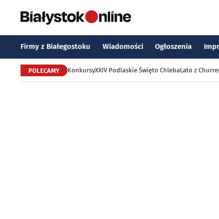
Firmy z Białegostoku
Wiadomości
Ogłoszenia
Imp
Konkursy
XXIV Podlaskie Święto Chleba
Lato z Churr
POLECAMY