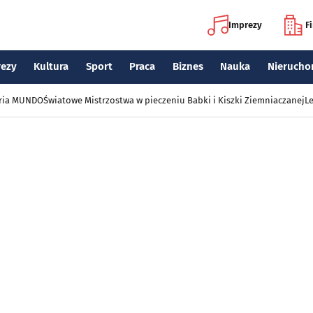
Imprezy
F
rezy
Kultura
Sport
Praca
Biznes
Nauka
Nierucho
eria MUNDO
Światowe Mistrzostwa w pieczeniu Babki i Kiszki Ziemniaczanej
Le