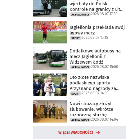
wjechały do Polski.
Kontrole na granicy z Litwą
2026.08.07 17:30
trwają
AKTUALNOŚCI
Jagiellonia przekłada swój
ligowy mecz
2026.08.07 15:15
SPORT
Dodatkowe autobusy na
mecz Jagiellonii z
Widzewem Łódź
2026.08.07 15:00
AKTUALNOŚCI
Oto złote nazwiska
podlaskiego sportu.
Przyznano nagrody za
2026.08.07 14:30
2025 rok
SPORT
Nowi strażacy złożyli
ślubowanie. Wkrótce
rozpoczną służbę
2026.08.07 14:04
AKTUALNOŚCI
WIĘCEJ WIADOMOŚCI