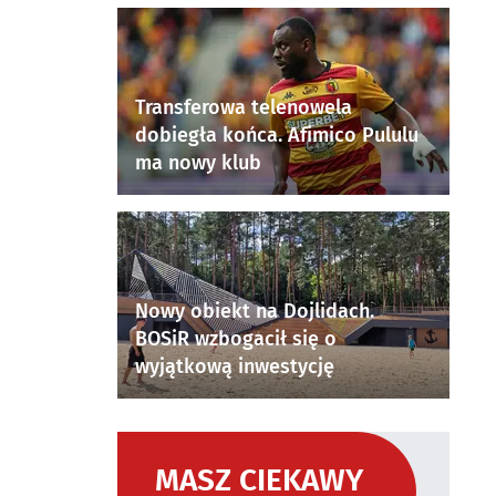
Transferowa telenowela
dobiegła końca. Afimico Pululu
ma nowy klub
Nowy obiekt na Dojlidach.
BOSiR wzbogacił się o
wyjątkową inwestycję
MASZ CIEKAWY