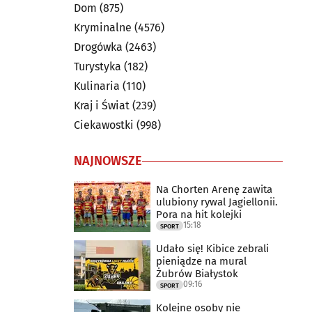
Dom
(875)
Kryminalne
(4576)
Drogówka
(2463)
Turystyka
(182)
Kulinaria
(110)
Kraj i Świat
(239)
Ciekawostki
(998)
NAJNOWSZE
Na Chorten Arenę zawita
ulubiony rywal Jagiellonii.
Pora na hit kolejki
15:18
SPORT
Udało się! Kibice zebrali
pieniądze na mural
Żubrów Białystok
09:16
SPORT
Kolejne osoby nie