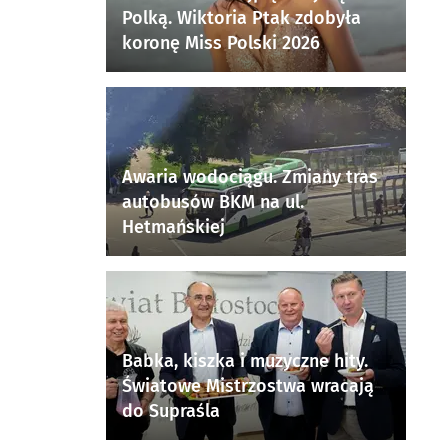
Polką. Wiktoria Ptak zdobyła
koronę Miss Polski 2026
Awaria wodociągu. Zmiany tras
autobusów BKM na ul.
Hetmańskiej
Babka, kiszka i muzyczne hity.
Światowe Mistrzostwa wracają
do Supraśla