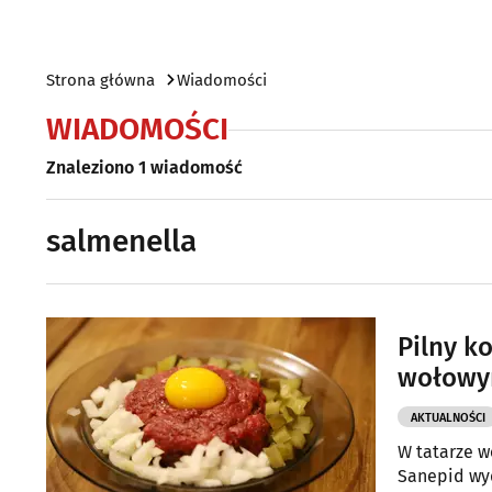
Strona główna
Wiadomości
WIADOMOŚCI
Znaleziono 1 wiadomość
salmenella
Pilny k
wołowym
AKTUALNOŚCI
W tatarze 
Sanepid wyd