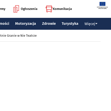
irmy
Ogłoszenia
Komunikacja
mości
Motoryzacja
Zdrowie
Turystyka
Więcej
tnie Granie w Nie Teatrze