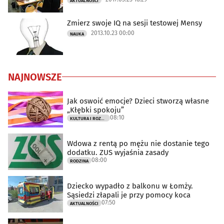
AKTUALNOŚCI
Zmierz swoje IQ na sesji testowej Mensy
2013.10.23 00:00
NAUKA
NAJNOWSZE
Jak oswoić emocje? Dzieci stworzą własne
„Kłębki spokoju”
08:10
KULTURA I ROZRYWKA
Wdowa z rentą po mężu nie dostanie tego
dodatku. ZUS wyjaśnia zasady
08:00
RODZINA
Dziecko wypadło z balkonu w Łomży.
Sąsiedzi złapali je przy pomocy koca
07:50
AKTUALNOŚCI