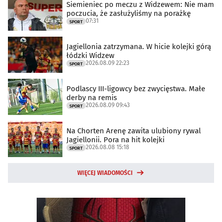
Siemieniec po meczu z Widzewem: Nie mam
poczucia, że zasłużyliśmy na porażkę
07:31
SPORT
Jagiellonia zatrzymana. W hicie kolejki górą
łódzki Widzew
2026.08.09 22:23
SPORT
Podlascy III-ligowcy bez zwycięstwa. Małe
derby na remis
2026.08.09 09:43
SPORT
Na Chorten Arenę zawita ulubiony rywal
Jagiellonii. Pora na hit kolejki
2026.08.08 15:18
SPORT
WIĘCEJ WIADOMOŚCI