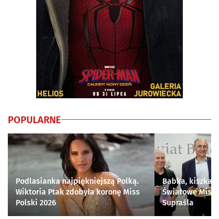
POPULARNE
Podlasianka najpiękniejszą Polką.
Babka, kiszka i
Wiktoria Ptak zdobyła koronę Miss
Światowe Mistr
Polski 2026
Supraśla