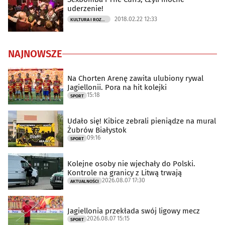
uderzenie!
2018.02.22 12:33
KULTURA I ROZRYWKA
NAJNOWSZE
Na Chorten Arenę zawita ulubiony rywal
Jagiellonii. Pora na hit kolejki
15:18
SPORT
Udało się! Kibice zebrali pieniądze na mural
Żubrów Białystok
09:16
SPORT
Kolejne osoby nie wjechały do Polski.
Kontrole na granicy z Litwą trwają
2026.08.07 17:30
AKTUALNOŚCI
Jagiellonia przekłada swój ligowy mecz
2026.08.07 15:15
SPORT