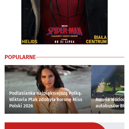
POPULARNE
Podlasianka najpiękniejszą Polką.
Wiktoria Ptak zdobyła koronę Miss
Awaria wodocią
Polski 2026
autobusów BKM 