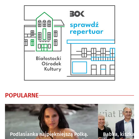
POPULARNE
Podlasianka najpiękniejszą Polką.
Babka, kiszka i