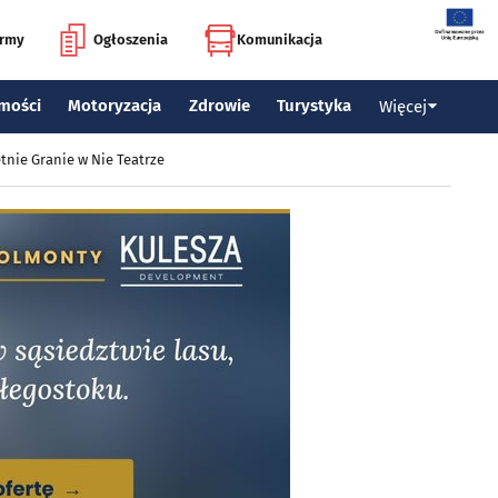
irmy
Ogłoszenia
Komunikacja
mości
Motoryzacja
Zdrowie
Turystyka
Więcej
tnie Granie w Nie Teatrze