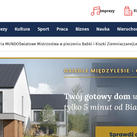
Imprezy
F
rezy
Kultura
Sport
Praca
Biznes
Nauka
Nierucho
eria MUNDO
Światowe Mistrzostwa w pieczeniu Babki i Kiszki Ziemniaczanej
Le