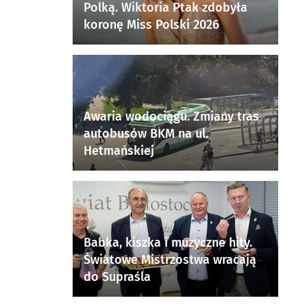
Polką. Wiktoria Ptak zdobyła
koronę Miss Polski 2026
Awaria wodociągu. Zmiany tras
autobusów BKM na ul.
Hetmańskiej
Babka, kiszka i muzyczne hity.
Światowe Mistrzostwa wracają
do Supraśla