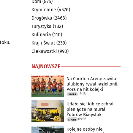
Dom
(875)
Kryminalne
(4576)
Drogówka
(2463)
Turystyka
(182)
Kulinaria
(110)
toku.
Kraj i Świat
(239)
Ciekawostki
(998)
NAJNOWSZE
Na Chorten Arenę zawita
ulubiony rywal Jagiellonii.
Pora na hit kolejki
15:18
SPORT
Udało się! Kibice zebrali
pieniądze na mural
Żubrów Białystok
09:16
SPORT
Kolejne osoby nie