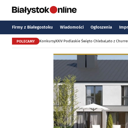
Firmy z Białegostoku
Wiadomości
Ogłoszenia
Imp
Konkursy
XXIV Podlaskie Święto Chleba
Lato z Churr
POLECAMY