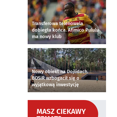
Transferowa telenowela
dobiegła końca. Afimico Pululu
ma nowy klub
Nowy obiekt na Dojlidach.
BOSiR wzbogacił się o
wyjątkową inwestycję
MASZ CIEKAWY