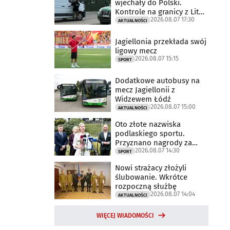
wjechały do Polski.
Kontrole na granicy z Litwą
2026.08.07 17:30
trwają
AKTUALNOŚCI
Jagiellonia przekłada swój
ligowy mecz
2026.08.07 15:15
SPORT
Dodatkowe autobusy na
mecz Jagiellonii z
Widzewem Łódź
2026.08.07 15:00
AKTUALNOŚCI
Oto złote nazwiska
podlaskiego sportu.
Przyznano nagrody za
2026.08.07 14:30
2025 rok
SPORT
Nowi strażacy złożyli
ślubowanie. Wkrótce
rozpoczną służbę
2026.08.07 14:04
AKTUALNOŚCI
WIĘCEJ WIADOMOŚCI