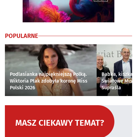
POPULARNE
Podlasianka najpiękniejszą Polką.
Babka, kiszka i
Wiktoria Ptak zdobyła koronę Miss
Światowe Mistr
Polski 2026
Supraśla
MASZ CIEKAWY TEMAT?