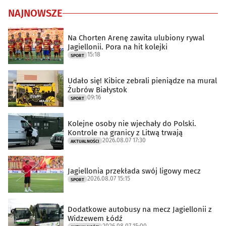
NAJNOWSZE
Na Chorten Arenę zawita ulubiony rywal
Jagiellonii. Pora na hit kolejki
15:18
SPORT
Udało się! Kibice zebrali pieniądze na mural
Żubrów Białystok
09:16
SPORT
Kolejne osoby nie wjechały do Polski.
Kontrole na granicy z Litwą trwają
2026.08.07 17:30
AKTUALNOŚCI
Jagiellonia przekłada swój ligowy mecz
2026.08.07 15:15
SPORT
Dodatkowe autobusy na mecz Jagiellonii z
Widzewem Łódź
2026.08.07 15:00