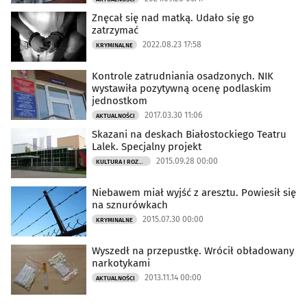
Znęcał się nad matką. Udało się go
zatrzymać
2022.08.23 17:58
KRYMINALNE
Kontrole zatrudniania osadzonych. NIK
wystawiła pozytywną ocenę podlaskim
jednostkom
2017.03.30 11:06
AKTUALNOŚCI
Skazani na deskach Białostockiego Teatru
Lalek. Specjalny projekt
2015.09.28 00:00
KULTURA I ROZRYWKA
Niebawem miał wyjść z aresztu. Powiesił się
na sznurówkach
2015.07.30 00:00
KRYMINALNE
Wyszedł na przepustkę. Wrócił obładowany
narkotykami
2013.11.14 00:00
AKTUALNOŚCI