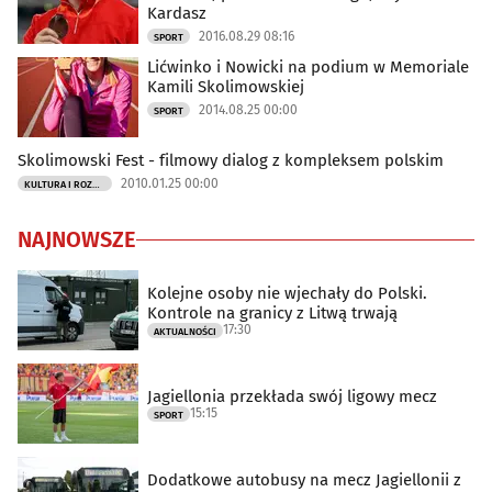
Kardasz
2016.08.29 08:16
SPORT
Lićwinko i Nowicki na podium w Memoriale
Kamili Skolimowskiej
2014.08.25 00:00
SPORT
Skolimowski Fest - filmowy dialog z kompleksem polskim
2010.01.25 00:00
KULTURA I ROZRYWKA
NAJNOWSZE
Kolejne osoby nie wjechały do Polski.
Kontrole na granicy z Litwą trwają
17:30
AKTUALNOŚCI
Jagiellonia przekłada swój ligowy mecz
15:15
SPORT
Dodatkowe autobusy na mecz Jagiellonii z