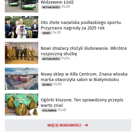
Widzewem Łódź
15:00
AKTUALNOŚCI
Oto złote nazwiska podlaskiego sportu.
Przyznano nagrody za 2025 rok
14:30
SPORT
Nowi strażacy złożyli ślubowanie. Wkrótce
rozpoczną służbę
14:04
AKTUALNOŚCI
Nowy sklep w Alfa Centrum. Znana włoska
marka otworzyła salon w Białymstoku
14:00
BIZNES
Ogórki kiszone. Ten sprawdzony przepis
warto znać
13:40
KULINARIA
WIĘCEJ WIADOMOŚCI