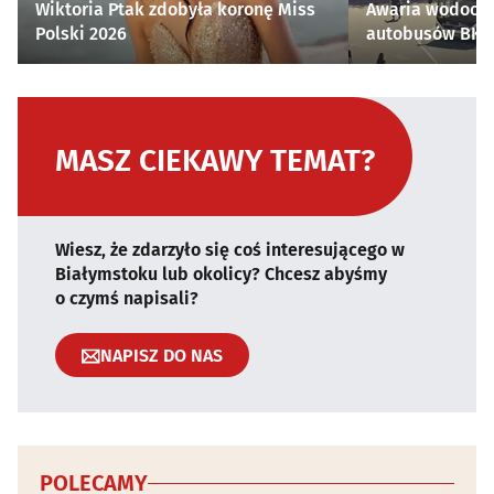
Wiktoria Ptak zdobyła koronę Miss
Awaria wodocią
Polski 2026
autobusów BKM 
MASZ CIEKAWY TEMAT?
Wiesz, że zdarzyło się coś interesującego w
Białymstoku lub okolicy? Chcesz abyśmy
o czymś napisali?
NAPISZ DO NAS
POLECAMY