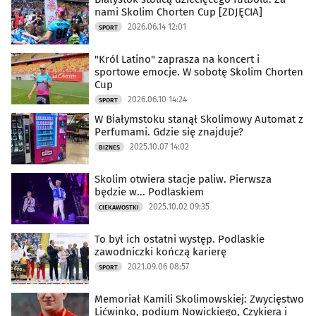
nami Skolim Chorten Cup [ZDJĘCIA]
2026.06.14 12:01
SPORT
"Król Latino" zaprasza na koncert i
sportowe emocje. W sobotę Skolim Chorten
Cup
2026.06.10 14:24
SPORT
W Białymstoku stanął Skolimowy Automat z
Perfumami. Gdzie się znajduje?
2025.10.07 14:02
BIZNES
Skolim otwiera stacje paliw. Pierwsza
będzie w... Podlaskiem
2025.10.02 09:35
CIEKAWOSTKI
To był ich ostatni występ. Podlaskie
zawodniczki kończą karierę
2021.09.06 08:57
SPORT
Memoriał Kamili Skolimowskiej: Zwycięstwo
Lićwinko, podium Nowickiego, Czykiera i