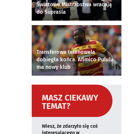
Światowe Mistrzostwa wracają
do Supraśla
Transferowa telenowela
dobiegła końca. Afimico Pululu
ma nowy klub
MASZ CIEKAWY
TEMAT?
Wiesz, że zdarzyło się coś
interesującego w