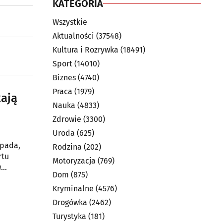
KATEGORIA
Wszystkie
Aktualności
(37548)
Kultura i Rozrywka
(18491)
Sport
(14010)
Biznes
(4740)
Praca
(1979)
kają
Nauka
(4833)
Zdrowie
(3300)
Uroda
(625)
spada,
Rodzina
(202)
rtu
Motoryzacja
(769)
w
Dom
(875)
wań aut
Kryminalne
(4576)
spadek o
Drogówka
(2462)
Turystyka
(181)