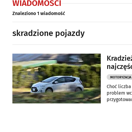
WIADOMOŚCI
Znaleziono 1 wiadomość
skradzione pojazdy
Kradzie
najczęśc
MOTORYZACJA
Choć liczba
problem wci
przygotowa
pierwszym p
osobowych i
9,7% w poró