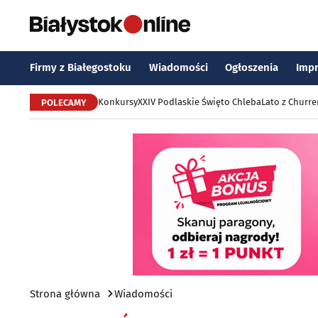
Firmy z Białegostoku
Wiadomości
Ogłoszenia
Imp
Konkursy
XXIV Podlaskie Święto Chleba
Lato z Churr
POLECAMY
Strona główna
Wiadomości