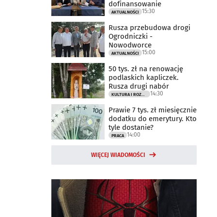
dofinansowanie
15:30
AKTUALNOŚCI
Rusza przebudowa drogi
Ogrodniczki -
Nowodworce
15:00
AKTUALNOŚCI
50 tys. zł na renowację
podlaskich kapliczek.
Rusza drugi nabór
14:30
KULTURA I ROZRYWKA
Prawie 7 tys. zł miesięcznie
dodatku do emerytury. Kto
tyle dostanie?
14:00
PRACA
WIĘCEJ WIADOMOŚCI