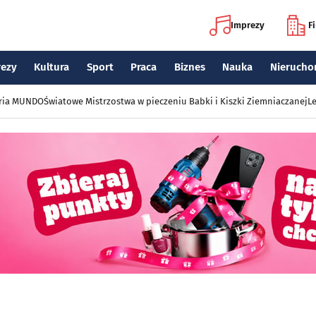
Imprezy
F
rezy
Kultura
Sport
Praca
Biznes
Nauka
Nierucho
eria MUNDO
Światowe Mistrzostwa w pieczeniu Babki i Kiszki Ziemniaczanej
Le