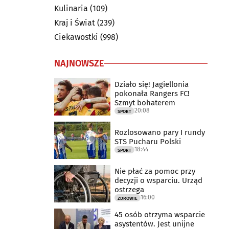
Kulinaria
(109)
Kraj i Świat
(239)
Ciekawostki
(998)
NAJNOWSZE
Działo się! Jagiellonia
pokonała Rangers FC!
Szmyt bohaterem
20:08
SPORT
Rozlosowano pary I rundy
STS Pucharu Polski
18:44
SPORT
Nie płać za pomoc przy
decyzji o wsparciu. Urząd
ostrzega
16:00
ZDROWIE
45 osób otrzyma wsparcie
asystentów. Jest unijne