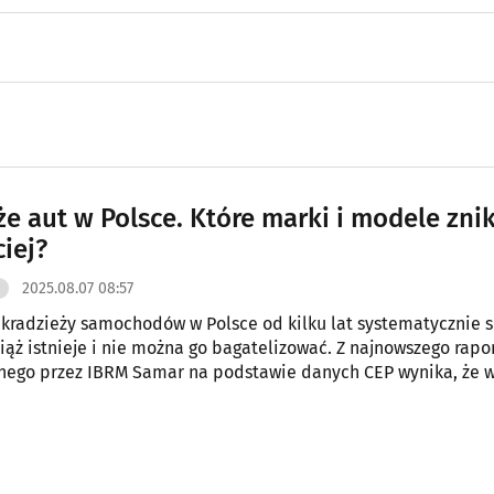
że aut w Polsce. Które marki i modele zni
iej?
2025.08.07 08:57
 kradzieży samochodów w Polsce od kilku lat systematycznie 
ąż istnieje i nie można go bagatelizować. Z najnowszego rapo
nego przez IBRM Samar na podstawie danych CEP wynika, że 
ółroczu 2025 roku zarejestrowano 2 642 przypadki wyrejestro
 dostawczych (do 6 ton DMC) z powodu kradzieży. To oznacza 
wnaniu z analogicznym okresem roku 2024.