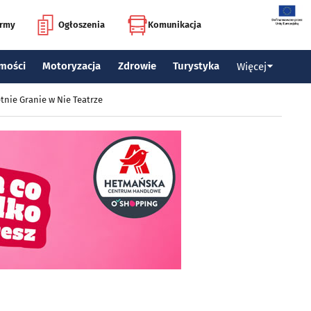
irmy
Ogłoszenia
Komunikacja
mości
Motoryzacja
Zdrowie
Turystyka
Więcej
tnie Granie w Nie Teatrze