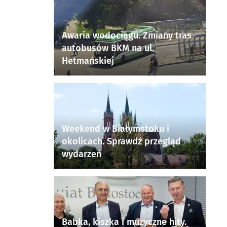
Awaria wodociągu. Zmiany tras
autobusów BKM na ul.
Hetmańskiej
Weekend w Białymstoku i
okolicach. Sprawdź przegląd
wydarzeń
Babka, kiszka i muzyczne hity.