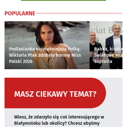
POPULARNE
Podlasianka najpiękniejszą Polką.
Babka, kiszka i
Wiktoria Ptak zdobyła koronę Miss
Światowe Mistr
Polski 2026
Supraśla
MASZ CIEKAWY TEMAT?
Wiesz, że zdarzyło się coś interesującego w
Białymstoku lub okolicy? Chcesz abyśmy