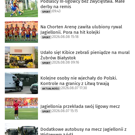
Podlascy III-ligowcy bez zwycięstwa. Małe
derby na remis
09:43
SPORT
Na Chorten Arenę zawita ulubiony rywal
Jagiellonii. Pora na hit kolejki
2026.08.08 15:18
SPORT
Udało się! Kibice zebrali pieniądze na mural
Żubrów Białystok
2026.08.08 09:16
SPORT
Kolejne osoby nie wjechały do Polski.
Kontrole na granicy z Litwą trwają
2026.08.07 17:30
AKTUALNOŚCI
Jagiellonia przekłada swój ligowy mecz
2026.08.07 15:15
SPORT
Dodatkowe autobusy na mecz Jagiellonii z
Widzewem Łódź