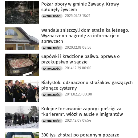
Pożar obory w gminie Zawady. Krowy
spłonęły żywcem
2025.07.13 18:21
AKTUALNOŚCI
Wandale zniszczyli dom strażnika leśnego.
Wyznaczono nagrodę za informacje o
sprawcach
2020.12.18 08:56
AKTUALNOŚCI
Łapówki i kradzione paliwo. Sprawa o
przekupstwo w sądzie
2014.12.29 00:00
AKTUALNOŚCI
Białystok: odznaczono strażaków gaszących
płonące cysterny
2011.02.23 00:00
AKTUALNOŚCI
Kolejne forsowanie zapory i pościgi za
"kurierem". Wiózł w aucie 9 imigrantów
2021.12.09 09:54
AKTUALNOŚCI
300 tys. zł strat po porannym pożarze