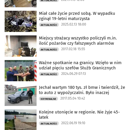
AKTUALNOŚCI
Miał całe życie przed sobą. W wypadku
zginął 19-letni maturzysta
2025.02.13 18:00
AKTUALNOŚCI
Miejscy strażacy wszystko policzyli m.in.
ilość pożarów czy fałszywych alarmów
2017.02.18 15:55
AKTUALNOŚCI
Ważne spotkanie na granicy. Wzięło w nim
udział pięciu szefów Służb Granicznych
2024.06.29 07:13
AKTUALNOŚCI
Jechał wartym 180 tys. zł bmw i twierdził, że
to auto z wypożyczalni. Było inaczej
2017.05.04 10:42
KRYMINALNE
Kolejne utonięcie w regionie. Nie żyje 45-
latek
2022.06.19 19:10
AKTUALNOŚCI