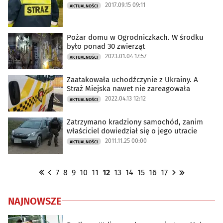
2017.09.15 09:11
AKTUALNOŚCI
Pożar domu w Ogrodniczkach. W środku
było ponad 30 zwierząt
2023.01.04 17:57
AKTUALNOŚCI
Zaatakowała uchodźczynie z Ukrainy. A
Straż Miejska nawet nie zareagowała
2022.04.13 12:12
AKTUALNOŚCI
Zatrzymano kradziony samochód, zanim
właściciel dowiedział się o jego utracie
2011.11.25 00:00
AKTUALNOŚCI
7
8
9
10
11
12
13
14
15
16
17
NAJNOWSZE