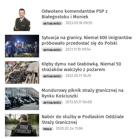
Odwołano komendantów PSP z
Białegostoku i Moniek
2023.05.18 09:55
AKTUALNOŚCI
Sytuacja na granicy. Niemal 600 imigrantów
próbowało przedostać się do Polski
2021.11.10 09:54
AKTUALNOŚCI
Kłęby dymu nad Grabówką. Niemal 50
strażaków walczyło z pożarem
2022.05.11 16:29
AKTUALNOŚCI
Mundurowy piknik straży granicznej na
Rynku Kościuszki
2013.05.17 00:00
AKTUALNOŚCI
Nabór do służby w Podlaskim Oddziale
Straży Granicznej
2020.02.24 11:06
PRACA