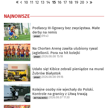
10
11
12
13
14
15
16
17
18
19
20
NAJNOWSZE
Podlascy III-ligowcy bez zwycięstwa. Małe
derby na remis
09:43
SPORT
Na Chorten Arenę zawita ulubiony rywal
Jagiellonii. Pora na hit kolejki
2026.08.08 15:18
SPORT
Udało się! Kibice zebrali pieniądze na mural
Żubrów Białystok
2026.08.08 09:16
SPORT
Kolejne osoby nie wjechały do Polski.
Kontrole na granicy z Litwą trwają
2026.08.07 17:30
AKTUALNOŚCI