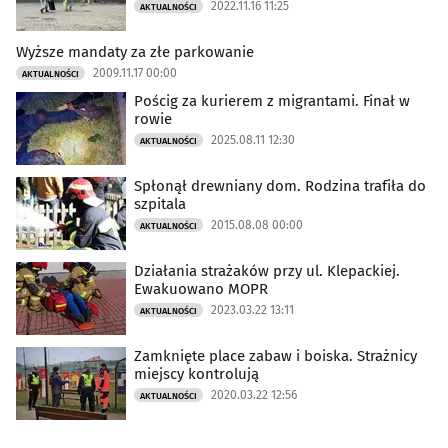
2022.11.16 11:25
AKTUALNOŚCI
Wyższe mandaty za złe parkowanie
2009.11.17 00:00
AKTUALNOŚCI
Pościg za kurierem z migrantami. Finał w
rowie
2025.08.11 12:30
AKTUALNOŚCI
Spłonął drewniany dom. Rodzina trafiła do
szpitala
2015.08.08 00:00
AKTUALNOŚCI
Działania strażaków przy ul. Klepackiej.
Ewakuowano MOPR
2023.03.22 13:11
AKTUALNOŚCI
Zamknięte place zabaw i boiska. Strażnicy
miejscy kontrolują
2020.03.22 12:56
AKTUALNOŚCI