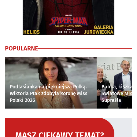
POPULARNE
Podlasianka najpiękniejszą Polką.
Babka, kiszka i
Wiktoria Ptak zdobyła koronę Miss
Światowe Mistr
Polski 2026
Supraśla
MASZ CIEKAWY TEMAT?