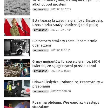
Wokół szalał żywioł, a dwaj mężczyźni pili
alkohol pod mostem
2017.05.08 17:29
AKTUALNOŚCI
Była twarzą kryzysu na granicy z Białorusią.
Rzeczniczka Straży Granicznej traci pracę
2024.01.26 07:54
AKTUALNOŚCI
Białostoccy strażacy zostali pośmiertnie
odznaczeni
2017.06.12 20:41
AKTUALNOŚCI
Grupy migrantów forsowały granicę. MON
twierdzi, że są agresywni przez alkohol
2021.12.07 09:00
AKTUALNOŚCI
Udawali księdza i zakonnicę. Przemytnicy w
przebraniu
2013.12.17 00:00
AKTUALNOŚCI
Pożar na plebanii. Wezwano aż 4 zastępy
strażaków