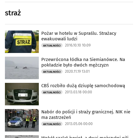
straż
Pożar w hotelu w Supraślu. Strażacy
ewakuowali ludzi
2016.10.10 10:09
AKTUALNOŚCI
Przewrócona łódka na Siemianówce. Na
pokładzie było dwóch mężczyzn
2020.11.19 13:01
AKTUALNOŚCI
CBŚ rozbiło dużą dziuplę samochodową
2013.03.18 00:00
AKTUALNOŚCI
Nabór do policji i straży granicznej. NIK nie
ma zastrzeżeń
2013.05.06 00:00
AKTUALNOŚCI