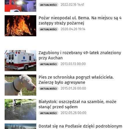
2022.02.16 14:41
AKTUALNOŚCI
Pożar nieopodal ul. Bema. Na miejscu są 4
zastępy straży pożarnej
2020.04.26 19:14
AKTUALNOŚCI
Zagubiony i rozebrany 49-latek znaleziony
przy Auchan
2013.03.13 00:00
AKTUALNOŚCI
Pies ze schroniska pogryzł właściciela.
Zwierzę było agresywne
2015.01.26 00:00
AKTUALNOŚCI
Białystok: oszczędzał na szambie, może
stanąć przed sądem
2012.05.26 00:00
AKTUALNOŚCI
Dostał się na Podlasie dzięki podrobionym