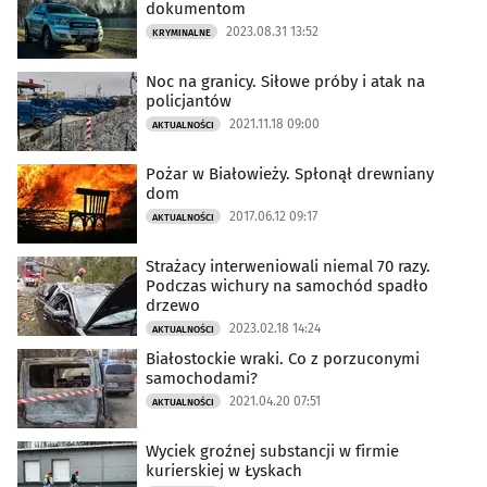
dokumentom
2023.08.31 13:52
KRYMINALNE
Noc na granicy. Siłowe próby i atak na
policjantów
2021.11.18 09:00
AKTUALNOŚCI
Pożar w Białowieży. Spłonął drewniany
dom
2017.06.12 09:17
AKTUALNOŚCI
Strażacy interweniowali niemal 70 razy.
Podczas wichury na samochód spadło
drzewo
2023.02.18 14:24
AKTUALNOŚCI
Białostockie wraki. Co z porzuconymi
samochodami?
2021.04.20 07:51
AKTUALNOŚCI
Wyciek groźnej substancji w firmie
kurierskiej w Łyskach