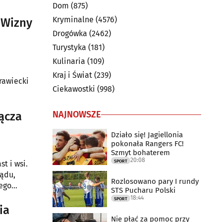
Dom
(875)
Kryminalne
(4576)
z Wizny
Drogówka
(2462)
Turystyka
(181)
Kulinaria
(109)
Kraj i Świat
(239)
rawiecki
Ciekawostki
(998)
NAJNOWSZE
ącza
Działo się! Jagiellonia
pokonała Rangers FC!
Szmyt bohaterem
20:08
SPORT
t i wsi.
ządu,
Rozlosowano pary I rundy
tego
STS Pucharu Polski
18:44
SPORT
ia
Nie płać za pomoc przy