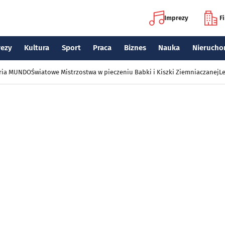
Imprezy
F
rezy
Kultura
Sport
Praca
Biznes
Nauka
Nierucho
eria MUNDO
Światowe Mistrzostwa w pieczeniu Babki i Kiszki Ziemniaczanej
Le