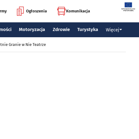
irmy
Ogłoszenia
Komunikacja
mości
Motoryzacja
Zdrowie
Turystyka
Więcej
tnie Granie w Nie Teatrze