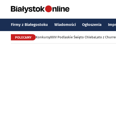
Firmy z Białegostoku
Wiadomości
Ogłoszenia
Imp
Konkursy
XXIV Podlaskie Święto Chleba
Lato z Churr
POLECAMY