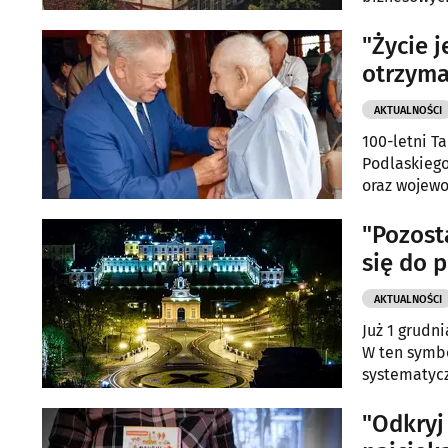
"Życie j
otrzym
AKTUALNOŚCI
100-letni 
Podlaskiego
oraz wojewo
"Pozost
się do 
AKTUALNOŚCI
Już 1 grudn
W ten symbo
systematycz
protestu.
"Odkryj