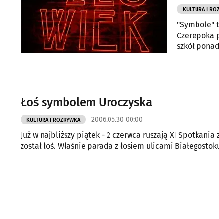
KULTURA I RO
"Symbole" to tytuł film
Czerepoka p
szkół ponad
sposób doch
Łoś symbolem Uroczyska
2006.05.30 00:00
KULTURA I ROZRYWKA
Już w najbliższy piątek - 2 czerwca ruszają XI Spotkani
został łoś. Właśnie parada z łosiem ulicami Białegostok