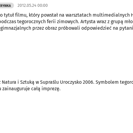
2012.05.24 00:00
ZRYWKA
u, który powstał na warsztatach multimedialnych Huberta
odczas tegorocznych ferii zimowych. Artysta wraz z grupą mło
gimnazjalnych przez obraz próbowali odpowiedzieć na pytanie
odzi do dyskryminacji i przemocy.
a z Natura i Sztuką w Supraślu Uroczysko 2006. Symbolem tego
u zainauguruje całą imprezę.