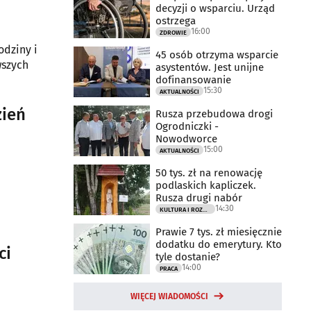
decyzji o wsparciu. Urząd
ostrzega
16:00
ZDROWIE
odziny i
45 osób otrzyma wsparcie
wszych
asystentów. Jest unijne
dofinansowanie
15:30
AKTUALNOŚCI
zień
Rusza przebudowa drogi
Ogrodniczki -
Nowodworce
15:00
AKTUALNOŚCI
50 tys. zł na renowację
podlaskich kapliczek.
Rusza drugi nabór
14:30
KULTURA I ROZRYWKA
Prawie 7 tys. zł miesięcznie
dodatku do emerytury. Kto
ci
tyle dostanie?
14:00
PRACA
WIĘCEJ WIADOMOŚCI