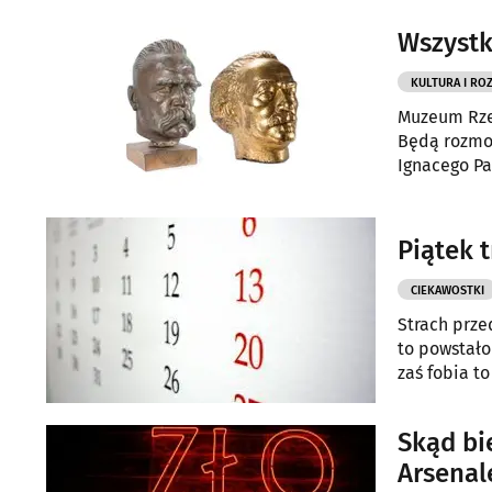
Wszystk
KULTURA I RO
Muzeum Rzeź
Będą rozmow
Ignacego Pa
Polaków, c
Piątek 
CIEKAWOSTKI
Strach prze
to powstało
zaś fobia to
Skąd bi
Arsenal