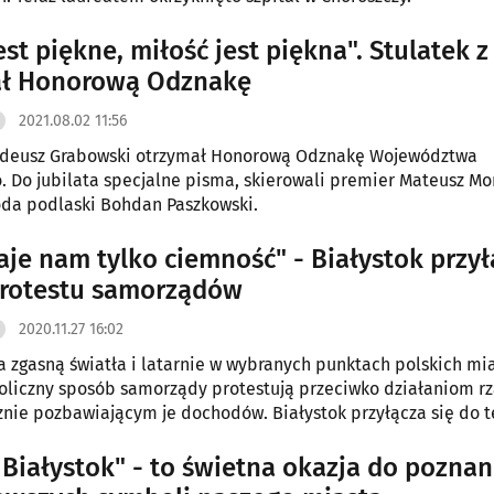
est piękne, miłość jest piękna". Stulatek 
ał Honorową Odznakę
2021.08.02 11:56
Tadeusz Grabowski otrzymał Honorową Odznakę Województwa
. Do jubilata specjalne pisma, skierowali premier Mateusz Mo
da podlaski Bohdan Paszkowski.
aje nam tylko ciemność" - Białystok przył
protestu samorządów
2020.11.27 16:02
ia zgasną światła i latarnie w wybranych punktach polskich mias
liczny sposób samorządy protestują przeciwko działaniom r
nie pozbawiającym je dochodów. Białystok przyłącza się do 
 Białystok" - to świetna okazja do poznan