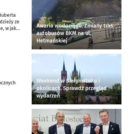
dzieży ze
Awaria wodociągu. Zmiany tras
, w jaki
autobusów BKM na ul.
Hetmańskiej
Weekend w Białymstoku i
rocznych
okolicach. Sprawdź przegląd
wydarzeń