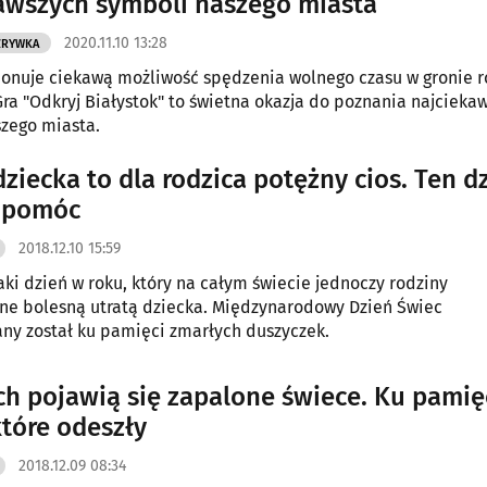
awszych symboli naszego miasta
2020.11.10 13:28
ZRYWKA
onuje ciekawą możliwość spędzenia wolnego czasu w gronie r
 Gra "Odkryj Białystok" to świetna okazja do poznania najcieka
zego miasta.
dziecka to dla rodzica potężny cios. Ten d
m pomóc
2018.12.10 15:59
taki dzień w roku, który na całym świecie jednoczy rodziny
ne bolesną utratą dziecka. Międzynarodowy Dzień Świec
ny został ku pamięci zmarłych duszyczek.
h pojawią się zapalone świece. Ku pamię
które odeszły
2018.12.09 08:34