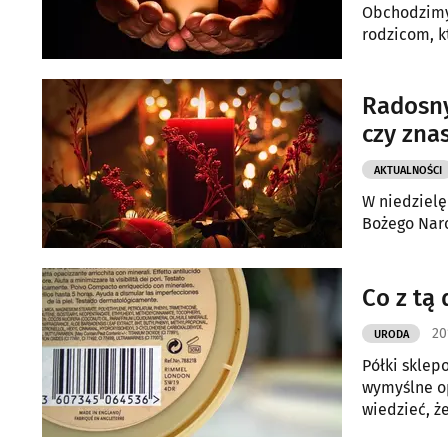
Obchodzimy
rodzicom, kt
Radosny
czy zna
AKTUALNOŚCI
W niedzielę
Bożego Nar
Co z tą
20
URODA
Półki sklep
wymyślne op
wiedzieć, że