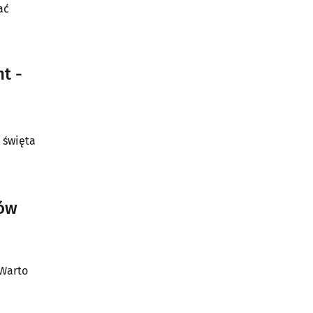
ać
t -
 święta
ków
 Warto