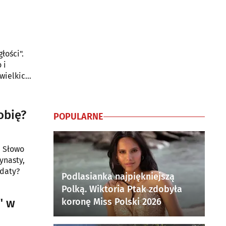
łości".
 i
wielkich
obię?
POPULARNE
. Słowo
ynasty,
 daty?
Podlasianka najpiękniejszą
Polką. Wiktoria Ptak zdobyła
" w
koronę Miss Polski 2026