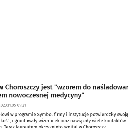
 w Choroszczy jest "wzorem do naśladowan
em nowoczesnej medycyny"
2023.11.05 09:21
ałowi w programie Symbol firmy i instytucje potwierdziły swoj
akość, ugruntowały wizerunek oraz nawiązały wiele kontaktów
. Teraz laureatem okrzyknięto szpital w Choroszczy.