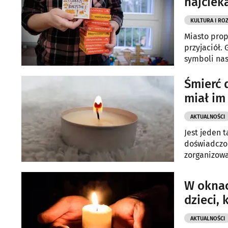
najciek
KULTURA I RO
Miasto prop
przyjaciół.
symboli nas
Śmierć 
miał i
AKTUALNOŚCI
Jest jeden 
doświadczo
zorganizowa
W oknac
dzieci, 
AKTUALNOŚCI