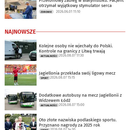
Przełomowy zabieg w Białymstoku. Pacjent
otrzymał wyjątkowy stymulator serca
2026.06.01 11:10
ZDROWIE
NAJNOWSZE
Kolejne osoby nie wjechały do Polski.
Kontrole na granicy z Litwą trwają
2026.08.07 17:30
AKTUALNOŚCI
Jagiellonia przekłada swój ligowy mecz
2026.08.07 15:15
SPORT
Dodatkowe autobusy na mecz Jagiellonii z
Widzewem Łódź
2026.08.07 15:00
AKTUALNOŚCI
Oto złote nazwiska podlaskiego sportu.
Przyznano nagrody za 2025 rok
2026.08.07 14:30
SPORT