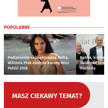
POPULARNE
Podlasianka najpiękniejszą Polką.
Babka, kiszka i
Wiktoria Ptak zdobyła koronę Miss
Światowe Mistr
Polski 2026
Supraśla
MASZ CIEKAWY TEMAT?