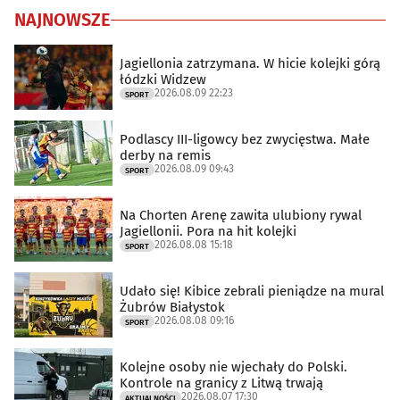
NAJNOWSZE
Jagiellonia zatrzymana. W hicie kolejki górą
łódzki Widzew
2026.08.09 22:23
SPORT
Podlascy III-ligowcy bez zwycięstwa. Małe
derby na remis
2026.08.09 09:43
SPORT
Na Chorten Arenę zawita ulubiony rywal
Jagiellonii. Pora na hit kolejki
2026.08.08 15:18
SPORT
Udało się! Kibice zebrali pieniądze na mural
Żubrów Białystok
2026.08.08 09:16
SPORT
Kolejne osoby nie wjechały do Polski.
Kontrole na granicy z Litwą trwają
2026.08.07 17:30
AKTUALNOŚCI