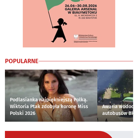
POPULARNE
Podlasianka najpiękniejszą Polką.
Wiktoria Ptak zdobyła koronę Miss
Awaria wodocią
Polski 2026
autobusów BKM 