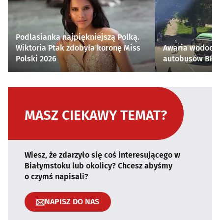
Podlasianka najpiękniejszą Polką.
Wiktoria Ptak zdobyła koronę Miss
Awaria wodocią
Polski 2026
autobusów BKM 
MASZ CIEKAWY TEMAT?
Wiesz, że zdarzyło się coś interesującego w
Białymstoku lub okolicy? Chcesz abyśmy
o czymś napisali?
NAPISZ DO NAS