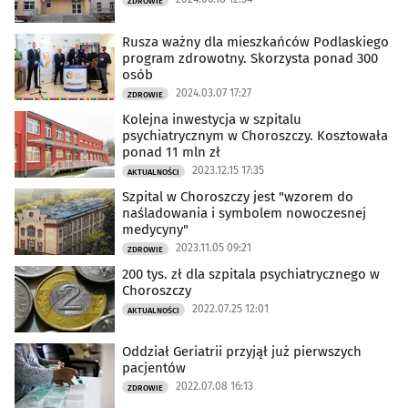
ZDROWIE
Rusza ważny dla mieszkańców Podlaskiego
program zdrowotny. Skorzysta ponad 300
osób
2024.03.07 17:27
ZDROWIE
Kolejna inwestycja w szpitalu
psychiatrycznym w Choroszczy. Kosztowała
ponad 11 mln zł
2023.12.15 17:35
AKTUALNOŚCI
Szpital w Choroszczy jest "wzorem do
naśladowania i symbolem nowoczesnej
medycyny"
2023.11.05 09:21
ZDROWIE
200 tys. zł dla szpitala psychiatrycznego w
Choroszczy
2022.07.25 12:01
AKTUALNOŚCI
Oddział Geriatrii przyjął już pierwszych
pacjentów
2022.07.08 16:13
ZDROWIE