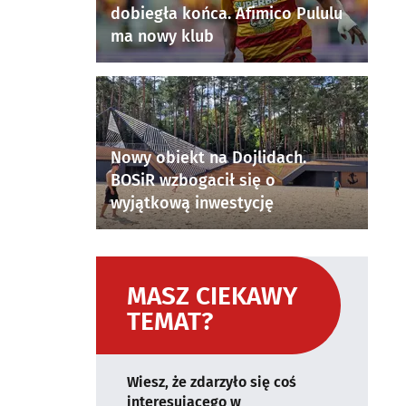
dobiegła końca. Afimico Pululu
ma nowy klub
Nowy obiekt na Dojlidach.
BOSiR wzbogacił się o
wyjątkową inwestycję
MASZ CIEKAWY
TEMAT?
Wiesz, że zdarzyło się coś
interesującego w