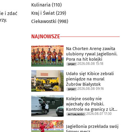
Kulinaria
(110)
Kraj i Świat
(239)
ie i zdać
rzy.
Ciekawostki
(998)
NAJNOWSZE
Na Chorten Arenę zawita
ulubiony rywal Jagiellonii.
Pora na hit kolejki
2026.08.08 15:18
SPORT
Udało się! Kibice zebrali
pieniądze na mural
Żubrów Białystok
2026.08.08 09:16
SPORT
Kolejne osoby nie
wjechały do Polski.
Kontrole na granicy z Litwą
2026.08.07 17:30
trwają
AKTUALNOŚCI
Jagiellonia przekłada swój
ligowy mecz