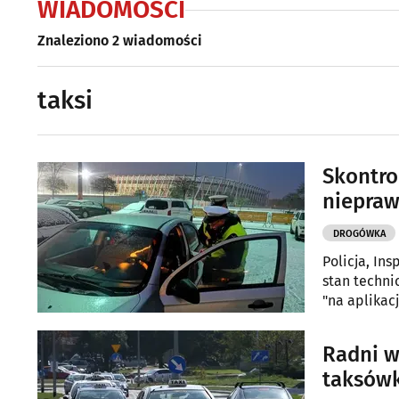
WIADOMOŚCI
Znaleziono 2 wiadomości
taksi
Skontro
niepraw
DROGÓWKA
Policja, In
stan techni
"na aplikacj
Radni w
taksów