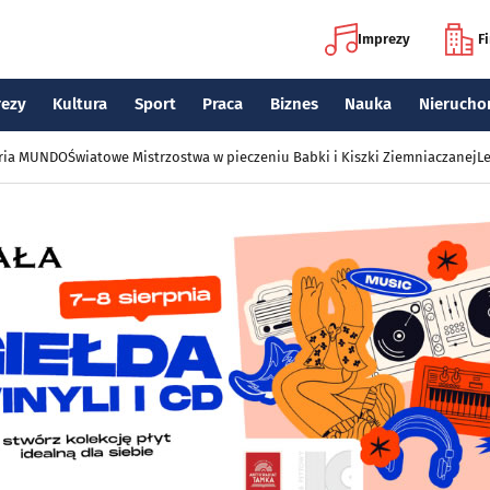
Imprezy
F
rezy
Kultura
Sport
Praca
Biznes
Nauka
Nierucho
eria MUNDO
Światowe Mistrzostwa w pieczeniu Babki i Kiszki Ziemniaczanej
Le