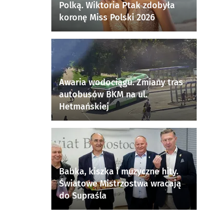
Polką. Wiktoria Ptak zdobyła
koronę Miss Polski 2026
Awaria wodociągu. Zmiany tras
autobusów BKM na ul.
Hetmańskiej
Babka, kiszka i muzyczne hity.
Światowe Mistrzostwa wracają
do Supraśla