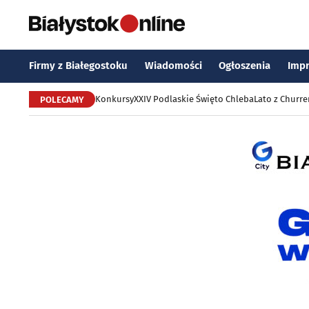
Firmy z Białegostoku
Wiadomości
Ogłoszenia
Imp
Konkursy
XXIV Podlaskie Święto Chleba
Lato z Churr
POLECAMY