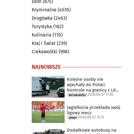
Dom
(875)
Kryminalne
(4576)
Drogówka
(2463)
Turystyka
(182)
Kulinaria
(110)
Kraj i Świat
(239)
Ciekawostki
(998)
NAJNOWSZE
Kolejne osoby nie
wjechały do Polski.
Kontrole na granicy z Litwą
2026.08.07 17:30
trwają
AKTUALNOŚCI
Jagiellonia przekłada swój
ligowy mecz
2026.08.07 15:15
SPORT
Dodatkowe autobusy na