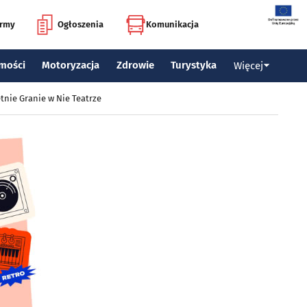
irmy
Ogłoszenia
Komunikacja
mości
Motoryzacja
Zdrowie
Turystyka
Więcej
tnie Granie w Nie Teatrze