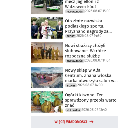
mecz Jagiellonii z
Widzewem Łódź
2026.08.07 15:00
AKTUALNOŚCI
Oto złote nazwiska
podlaskiego sportu.
Przyznano nagrody za
2026.08.07 14:30
2025 rok
SPORT
Nowi strażacy złożyli
ślubowanie. Wkrótce
rozpoczną służbę
2026.08.07 14:04
AKTUALNOŚCI
Nowy sklep w Alfa
Centrum. Znana włoska
marka otworzyła salon w
2026.08.07 14:00
Białymstoku
BIZNES
Ogórki kiszone. Ten
sprawdzony przepis warto
znać
2026.08.07 13:40
KULINARIA
WIĘCEJ WIADOMOŚCI