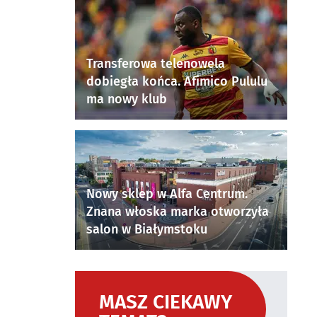
Transferowa telenowela
dobiegła końca. Afimico Pululu
ma nowy klub
Nowy sklep w Alfa Centrum.
Znana włoska marka otworzyła
salon w Białymstoku
MASZ CIEKAWY