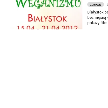
ZDROWIE
Białystok p
bezmięsną 
pokazy film