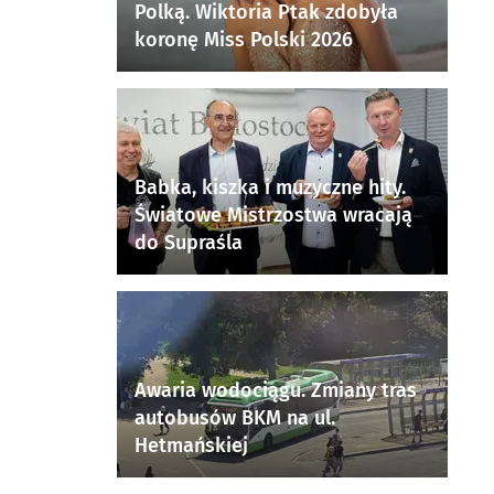
Polką. Wiktoria Ptak zdobyła
koronę Miss Polski 2026
Babka, kiszka i muzyczne hity.
Światowe Mistrzostwa wracają
do Supraśla
Awaria wodociągu. Zmiany tras
autobusów BKM na ul.
Hetmańskiej