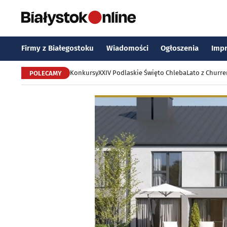
Firmy z Białegostoku
Wiadomości
Ogłoszenia
Imp
Konkursy
XXIV Podlaskie Święto Chleba
Lato z Churr
POLECAMY