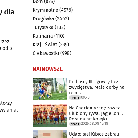
Dom
(875)
Kryminalne
(4576)
y dla
Drogówka
(2463)
Turystyka
(182)
Kulinaria
(110)
rzez
Kraj i Świat
(239)
e od 3
Ciekawostki
(998)
NAJNOWSZE
Podlascy III-ligowcy bez
zwycięstwa. Małe derby na
remis
09:43
SPORT
atorzy
Na Chorten Arenę zawita
ywiania.
ulubiony rywal Jagiellonii.
Pora na hit kolejki
2026.08.08 15:18
SPORT
Udało się! Kibice zebrali