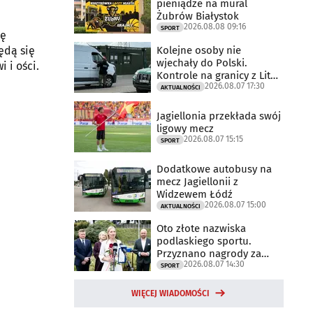
pieniądze na mural
Żubrów Białystok
2026.08.08 09:16
SPORT
tę
Kolejne osoby nie
ędą się
wjechały do Polski.
 i ości.
Kontrole na granicy z Litwą
2026.08.07 17:30
trwają
AKTUALNOŚCI
Jagiellonia przekłada swój
ligowy mecz
2026.08.07 15:15
SPORT
Dodatkowe autobusy na
mecz Jagiellonii z
Widzewem Łódź
2026.08.07 15:00
AKTUALNOŚCI
Oto złote nazwiska
podlaskiego sportu.
Przyznano nagrody za
2026.08.07 14:30
2025 rok
SPORT
WIĘCEJ WIADOMOŚCI