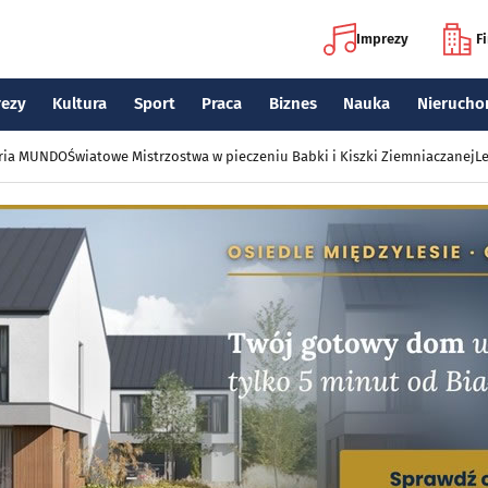
Imprezy
F
rezy
Kultura
Sport
Praca
Biznes
Nauka
Nierucho
eria MUNDO
Światowe Mistrzostwa w pieczeniu Babki i Kiszki Ziemniaczanej
Le