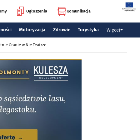
irmy
Ogłoszenia
Komunikacja
mości
Motoryzacja
Zdrowie
Turystyka
Więcej
tnie Granie w Nie Teatrze