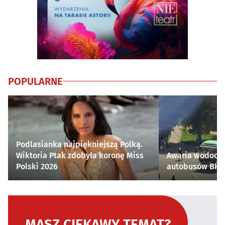
POPULARNE
Podlasianka najpiękniejszą Polką.
Wiktoria Ptak zdobyła koronę Miss
Awaria wodocią
Polski 2026
autobusów BKM 
MASZ CIEKAWY TEMAT?