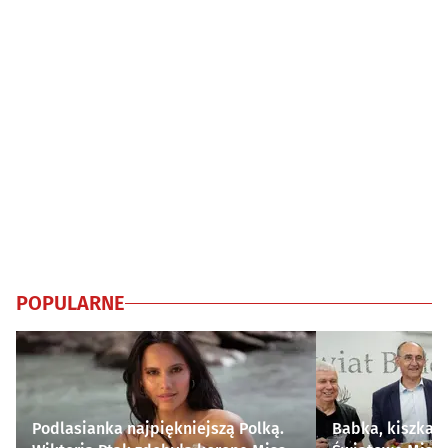
POPULARNE
Podlasianka najpiękniejszą Polką.
Babka, kiszka i