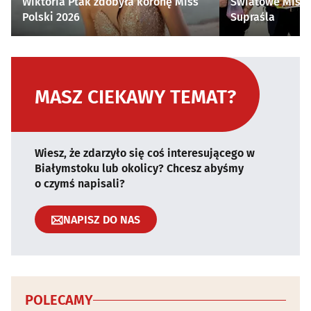
Wiktoria Ptak zdobyła koronę Miss
Światowe Mistr
Polski 2026
Supraśla
MASZ CIEKAWY TEMAT?
Wiesz, że zdarzyło się coś interesującego w
Białymstoku lub okolicy? Chcesz abyśmy
o czymś napisali?
NAPISZ DO NAS
POLECAMY