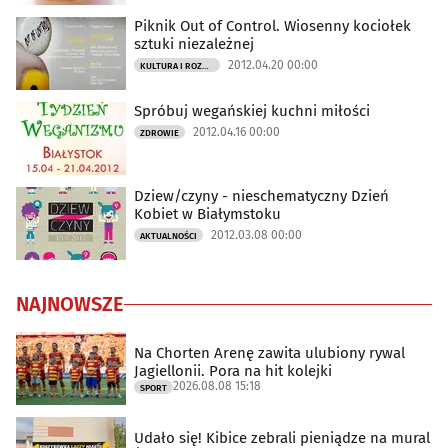
Piknik Out of Control. Wiosenny kociołek
sztuki niezależnej
2012.04.20 00:00
KULTURA I ROZRYWKA
Spróbuj wegańskiej kuchni miłości
2012.04.16 00:00
ZDROWIE
Dziew/czyny - nieschematyczny Dzień
Kobiet w Białymstoku
2012.03.08 00:00
AKTUALNOŚCI
NAJNOWSZE
Na Chorten Arenę zawita ulubiony rywal
Jagiellonii. Pora na hit kolejki
2026.08.08 15:18
SPORT
Udało się! Kibice zebrali pieniądze na mural