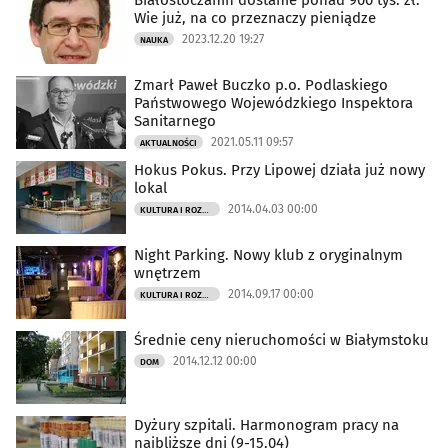
Białostoczanin dostanie ponad 900 tys. zł.
Wie już, na co przeznaczy pieniądze
2023.12.20 19:27
NAUKA
Zmarł Paweł Buczko p.o. Podlaskiego
Państwowego Wojewódzkiego Inspektora
Sanitarnego
2021.05.11 09:57
AKTUALNOŚCI
Hokus Pokus. Przy Lipowej działa już nowy
lokal
2014.04.03 00:00
KULTURA I ROZRYWKA
Night Parking. Nowy klub z oryginalnym
wnętrzem
2014.09.17 00:00
KULTURA I ROZRYWKA
Średnie ceny nieruchomości w Białymstoku
2014.12.12 00:00
DOM
Dyżury szpitali. Harmonogram pracy na
najbliższe dni (9-15.04)