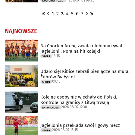
2019.01.01 09:25
KULTURA I ROZRYWKA
1
2
3
4
5
6
7
NAJNOWSZE
Na Chorten Arenę zawita ulubiony rywal
Jagiellonii. Pora na hit kolejki
15:18
SPORT
Udało się! Kibice zebrali pieniądze na mural
Żubrów Białystok
09:16
SPORT
Kolejne osoby nie wjechały do Polski.
Kontrole na granicy z Litwą trwają
2026.08.07 17:30
AKTUALNOŚCI
Jagiellonia przekłada swój ligowy mecz
2026.08.07 15:15
SPORT