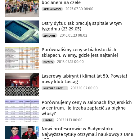
bocianem na czele
2025.07.30 08:00
AKTUALNOŚCI
Ostry dyżur. Jak pracują szpitale w tym
tygodniu (23-29.05)
2016.05.23 08:02
ZDROWIE
Porównaliśmy ceny w białostockich
sklepach. Wiemy, gdzie jest najtaniej
2013.07.15 00:00
BIZNES
Laserowy labirynt i klimat lat 50. Powstał
nowy klub Lastag
2013.10.07 00:00
KULTURA I ROZRYWKA
Porównujemy ceny w salonach fryzjerskich
w centrum. Ile trzeba zapłacić za piękne
włosy?
2013.11.13 00:00
URODA
Nowi profesorowie w Białymstoku.
Najwyższe tytuły otrzymali naukowcy z UMB