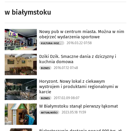
w białymstoku
Nowy pub w centrum miasta. Można w nim
obejrzeć wydarzenia sportowe
2016.03.22 07:58
KULTURA I ROZRYWKA
Dziki Dzik. Smaczne dania z dziczyzny i
kuchnia domowa
2016.07.12 07:48
BIZNES
Horyzont. Nowy lokal z ciekawym
wystrojem i produktami regionalnymi w
karcie
2017.02.09 08:07
BIZNES
W Białymstoku stanął pierwszy łąkomat
2023.05.18 11:59
AKTUALNOŚCI