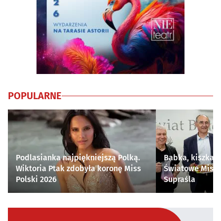
POPULARNE
Podlasianka najpiękniejszą Polką.
Babka, kiszka i
Wiktoria Ptak zdobyła koronę Miss
Światowe Mistr
Polski 2026
Supraśla