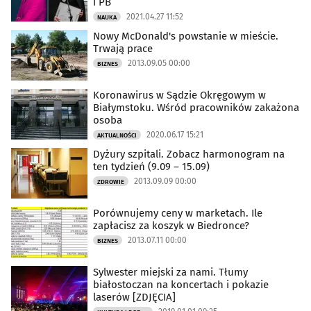
i PB
2021.04.27 11:52
NAUKA
Nowy McDonald's powstanie w mieście.
Trwają prace
2013.09.05 00:00
BIZNES
Koronawirus w Sądzie Okręgowym w
Białymstoku. Wśród pracowników zakażona
osoba
2020.06.17 15:21
AKTUALNOŚCI
Dyżury szpitali. Zobacz harmonogram na
ten tydzień (9.09 – 15.09)
2013.09.09 00:00
ZDROWIE
Porównujemy ceny w marketach. Ile
zapłacisz za koszyk w Biedronce?
2013.07.11 00:00
BIZNES
Sylwester miejski za nami. Tłumy
białostoczan na koncertach i pokazie
laserów [ZDJĘCIA]