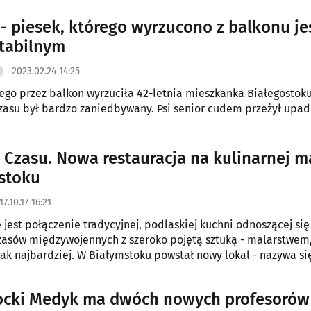
 są dostępne na wyciągnięcie ręki i w bardzo przystępnych ce
- piesek, którego wyrzucono z balkonu je
stabilnym
2023.02.24 14:25
rego przez balkon wyrzuciła 42-letnia mieszkanka Białegostok
zasu był bardzo zaniedbywany. Psi senior cudem przeżył upade
 Czasu. Nowa restauracja na kulinarnej m
stoku
17.10.17 16:21
 jest połączenie tradycyjnej, podlaskiej kuchni odnoszącej się
asów międzywojennych z szeroko pojętą sztuką - malarstwem,
 Jak najbardziej. W Białymstoku powstał nowy lokal - nazywa si
ocki Medyk ma dwóch nowych profesorów