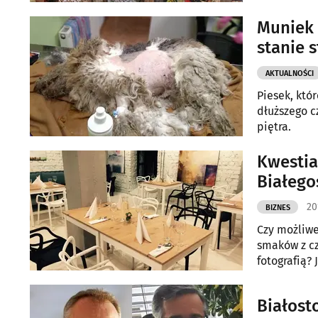
słodkości –
Muniek 
stanie 
AKTUALNOŚCI
Piesek, któ
dłuższego c
piętra.
Kwestia
Białego
20
BIZNES
Czy możliwe
smaków z cz
fotografią?
Czasu.
Białost