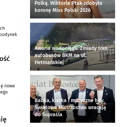
Polką. Wiktoria Ptak zdobyła
koronę Miss Polski 2026
ach
 budynek
Awaria wodociągu. Zmiany tras
autobusów BKM na ul.
ość
Hetmańskiej
się nowa
zego
Babka, kiszka i muzyczne hity.
Światowe Mistrzostwa wracają
do Supraśla
nię