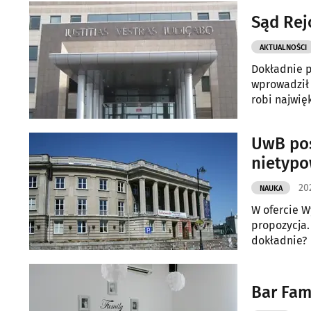
Sąd Rej
AKTUALNOŚCI
Dokładnie p
wprowadził 
robi najwię
UwB pos
nietyp
20
NAUKA
W ofercie W
propozycja.
dokładnie?
Bar Fam