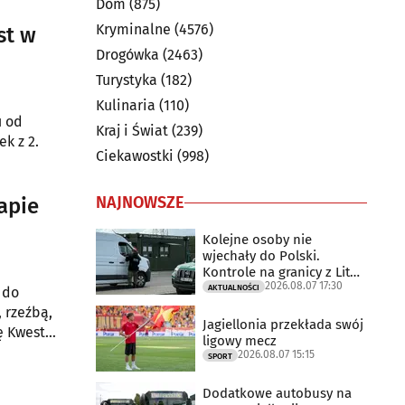
Dom
(875)
nach.
Kryminalne
(4576)
st w
Drogówka
(2463)
Turystyka
(182)
Kulinaria
(110)
u od
Kraj i Świat
(239)
k z 2.
Ciekawostki
(998)
NAJNOWSZE
apie
Kolejne osoby nie
wjechały do Polski.
Kontrole na granicy z Litwą
2026.08.07 17:30
trwają
AKTUALNOŚCI
 do
 rzeźbą,
Jagiellonia przekłada swój
ę Kwestia
ligowy mecz
2026.08.07 15:15
SPORT
Dodatkowe autobusy na