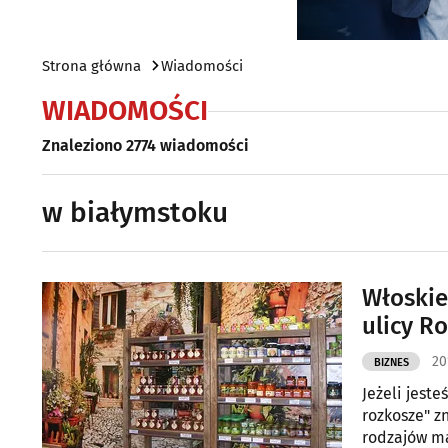
Strona główna
Wiadomości
WIADOMOŚCI
Znaleziono 2774 wiadomości
w białymstoku
Włoskie
ulicy R
20
BIZNES
Jeżeli jest
rozkosze" zn
rodzajów ma