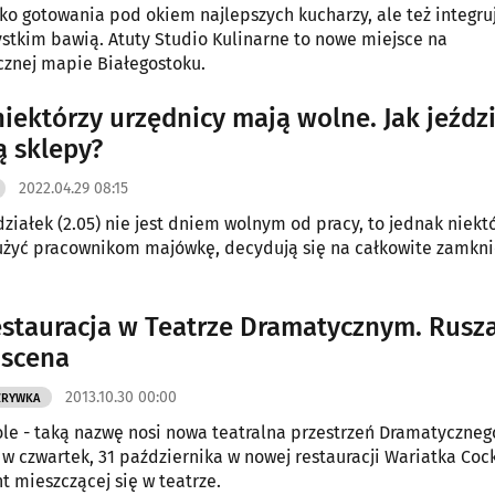
lko gotowania pod okiem najlepszych kucharzy, ale też integruj
stkim bawią. Atuty Studio Kulinarne to nowe miejsce na
znej mapie Białegostoku.
niektórzy urzędnicy mają wolne. Jak jeźd
ą sklepy?
2022.04.29 08:15
ziałek (2.05) nie jest dniem wolnym od pracy, to jednak niekt
użyć pracownikom majówkę, decydują się na całkowite zamkni
stauracja w Teatrze Dramatycznym. Rusza
 scena
2013.10.30 00:00
ZRYWKA
le - taką nazwę nosi nowa teatralna przestrzeń Dramatycznego
 w czwartek, 31 października w nowej restauracji Wariatka Cock
t mieszczącej się w teatrze.