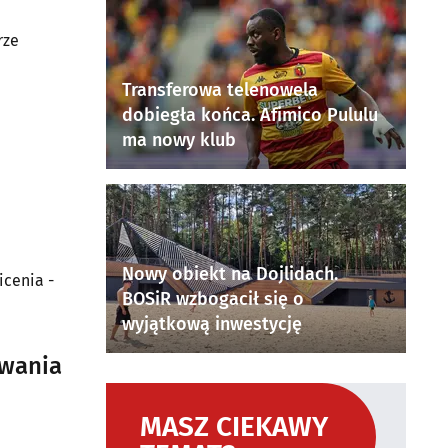
rze
Transferowa telenowela
dobiegła końca. Afimico Pululu
ma nowy klub
Nowy obiekt na Dojlidach.
cenia -
BOSiR wzbogacił się o
wyjątkową inwestycję
owania
MASZ CIEKAWY