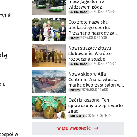
mecz Jagiellonii z
Widzewem Łódź
2026.08.07 15:00
AKTUALNOŚCI
tytuł
Oto złote nazwiska
podlaskiego sportu.
Przyznano nagrody za
2026.08.07 14:30
2025 rok
SPORT
Nowi strażacy złożyli
ślubowanie. Wkrótce
idą
rozpoczną służbę
2026.08.07 14:04
AKTUALNOŚCI
Nowy sklep w Alfa
Centrum. Znana włoska
ku.
marka otworzyła salon w
2026.08.07 14:00
Białymstoku
BIZNES
Ogórki kiszone. Ten
sprawdzony przepis warto
znać
2026.08.07 13:40
KULINARIA
WIĘCEJ WIADOMOŚCI
Zespół w