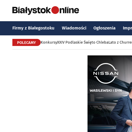
Firmy z Białegostoku
Wiadomości
Ogłoszenia
Imp
Konkursy
XXIV Podlaskie Święto Chleba
Lato z Churr
POLECAMY