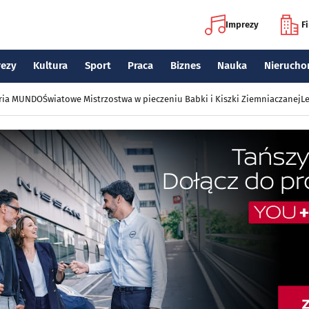
Imprezy
F
rezy
Kultura
Sport
Praca
Biznes
Nauka
Nierucho
eria MUNDO
Światowe Mistrzostwa w pieczeniu Babki i Kiszki Ziemniaczanej
Le