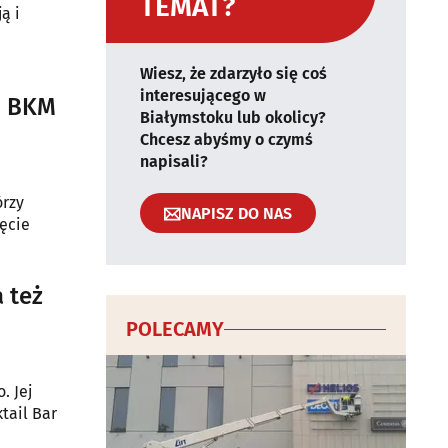
TEMAT?
ą i
Wiesz, że zdarzyło się coś
interesującego w
zi BKM
Białymstoku lub okolicy?
Chcesz abyśmy o czymś
napisali?
órzy
NAPISZ DO NAS
ęcie
 też
POLECAMY
. Jej
tail Bar