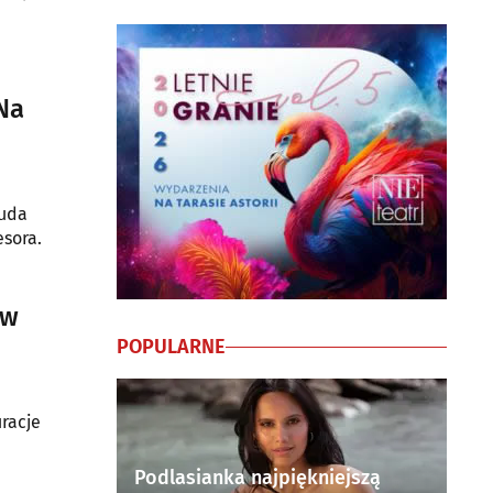
Na
Duda
esora.
 w
POPULARNE
racje
Podlasianka najpiękniejszą