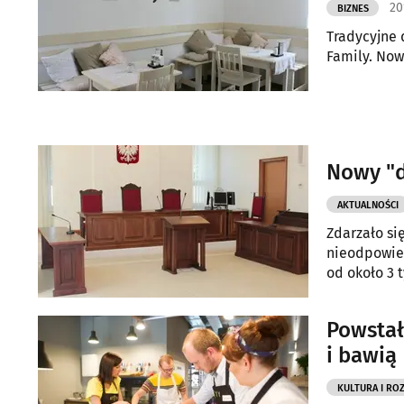
20
BIZNES
Tradycyjne 
Family. Now
Nowy "d
AKTUALNOŚCI
Zdarzało si
nieodpowie
od około 3 
Powstał
i bawią
KULTURA I RO