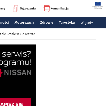
irmy
Ogłoszenia
Komunikacja
mości
Motoryzacja
Zdrowie
Turystyka
Więcej
tnie Granie w Nie Teatrze