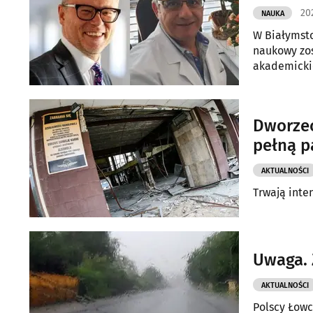
202
NAUKA
W Białymsto
naukowy zos
akademicki
Dworzec
pełną p
AKTUALNOŚCI
Trwają inte
Uwaga. 
AKTUALNOŚCI
Polscy Łowc