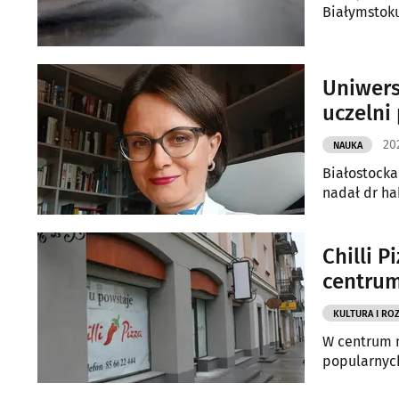
Białymstok
Uniwers
uczelni
20
NAUKA
Białostocka
nadał dr ha
Chilli 
centrum
KULTURA I RO
W centrum m
popularnych