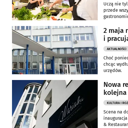
Uczą nie ty
przede wszy
gastronomic
2 maja 
i pracuj
AKTUALNOŚCI
Choć ponied
chcąc wydł
urzędów.
Nowa re
kolejna
KULTURA I RO
Scena na do
inauguracja
& Restauran