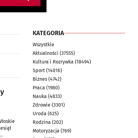
KATEGORIA
Wszystkie
Aktualności
(37555)
Kultura i Rozrywka
(18494)
Sport
(14016)
Biznes
(4742)
Praca
(1980)
zy
Nauka
(4833)
Zdrowie
(3301)
Uroda
(625)
Włoskie
Rodzina
(202)
iesiąt
Motoryzacja
(769)