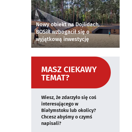
Nowy obiekt na Dojlidach.
BOSiR wzbogacił się o
wyjątkową inwestycję
MASZ CIEKAWY
TEMAT?
Wiesz, że zdarzyło się coś
interesującego w
Białymstoku lub okolicy?
Chcesz abyśmy o czymś
napisali?