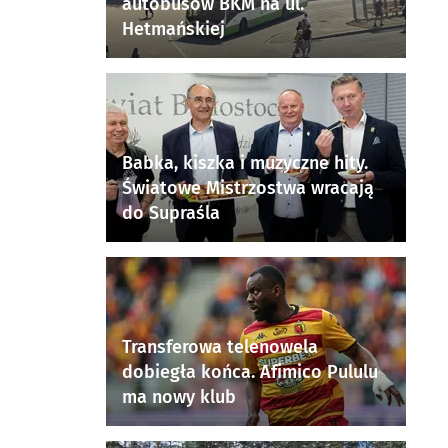
autobusów BKM na ul.
Hetmańskiej
Babka, kiszka i muzyczne hity.
Światowe Mistrzostwa wracają
do Supraśla
Transferowa telenowela
dobiegła końca. Afimico Pululu
ma nowy klub