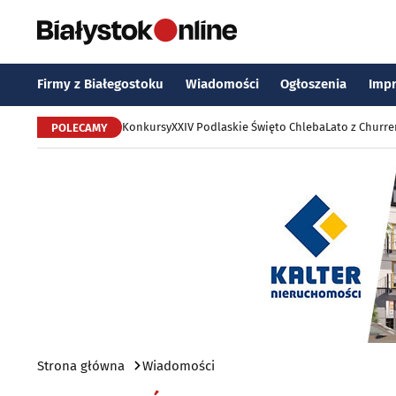
Firmy z Białegostoku
Wiadomości
Ogłoszenia
Imp
Konkursy
XXIV Podlaskie Święto Chleba
Lato z Churr
POLECAMY
Strona główna
Wiadomości