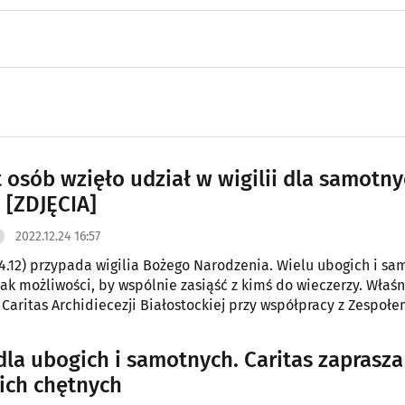
t osób wzięło udział w wigilii dla samotny
 [ZDJĘCIA]
2022.12.24 16:57
4.12) przypada wigilia Bożego Narodzenia. Wielu ubogich i s
ak możliwości, by wspólnie zasiąść z kimś do wieczerzy. Właśn
 Caritas Archidiecezji Białostockiej przy współpracy z Zespołe
 im. Matki Bożej Miłosierdzia w Białymstoku organizuje wigilię.
 dla ubogich i samotnych. Caritas zaprasza
ich chętnych