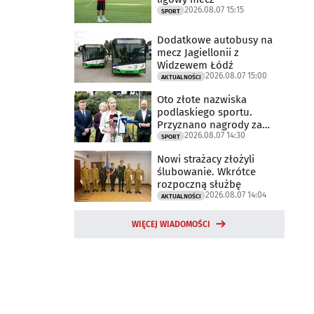
2026.08.07 15:15
SPORT
Dodatkowe autobusy na
mecz Jagiellonii z
Widzewem Łódź
2026.08.07 15:00
AKTUALNOŚCI
Oto złote nazwiska
podlaskiego sportu.
Przyznano nagrody za
2026.08.07 14:30
2025 rok
SPORT
Nowi strażacy złożyli
ślubowanie. Wkrótce
rozpoczną służbę
2026.08.07 14:04
AKTUALNOŚCI
WIĘCEJ WIADOMOŚCI