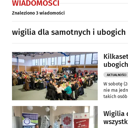
WIADOMOŚCI
Znaleziono 3 wiadomości
wigilia dla samotnych i ubogich
Kilkase
ubogich
AKTUALNOŚCI
W sobotę (2
nie ma jedn
takich osób
Katolickich
Wigilia
wszystk