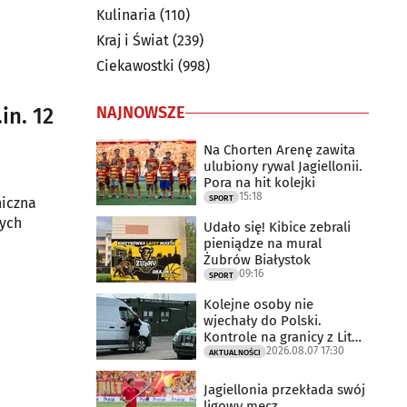
Kulinaria
(110)
Kraj i Świat
(239)
Ciekawostki
(998)
NAJNOWSZE
in. 12
Na Chorten Arenę zawita
ulubiony rywal Jagiellonii.
Pora na hit kolejki
15:18
SPORT
niczna
cych
Udało się! Kibice zebrali
pieniądze na mural
Żubrów Białystok
09:16
SPORT
Kolejne osoby nie
wjechały do Polski.
Kontrole na granicy z Litwą
2026.08.07 17:30
trwają
AKTUALNOŚCI
Jagiellonia przekłada swój
ligowy mecz