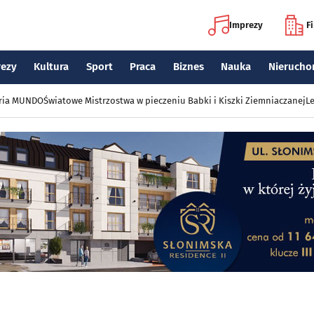
Imprezy
F
rezy
Kultura
Sport
Praca
Biznes
Nauka
Nierucho
eria MUNDO
Światowe Mistrzostwa w pieczeniu Babki i Kiszki Ziemniaczanej
Le