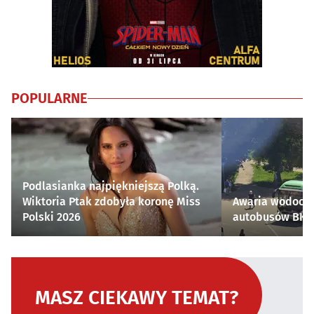
POPULARNE
Podlasianka najpiękniejszą Polką.
Wiktoria Ptak zdobyła koronę Miss
Awaria wodocią
Polski 2026
autobusów BKM 
MASZ CIEKAWY TEMAT?