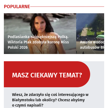
POPULARNE
Podlasianka najpiękniejszą Polką.
Wiktoria Ptak zdobyła koronę Miss
Awaria wodocią
Polski 2026
autobusów BKM 
MASZ CIEKAWY TEMAT?
Wiesz, że zdarzyło się coś interesującego w
Białymstoku lub okolicy? Chcesz abyśmy
o czymś napisali?