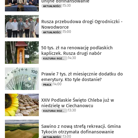
unijne dofinansowanie
15:30
AKTUALNOŚCI
Rusza przebudowa drogi Ogrodniczki -
Nowodworce
15:00
AKTUALNOŚCI
50 tys. zł na renowację podlaskich
kapliczek. Rusza drugi nabór
14:30
KULTURA I ROZRYWKA
Prawie 7 tys. zł miesięcznie dodatku do
emerytury. Kto tyle dostanie?
14:00
PRACA
XXIV Podlaskie Święto Chleba już w
niedzielę w Ciechanowcu
13:30
KULTURA I ROZRYWKA
Sawino z nową strefą rekreacji. Gmina
Tykocin otrzymała dofinansowanie
13:00
AKTUALNOŚCI