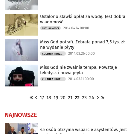
Ustalono stawki opłat za wodę. Jest dobra
wiadomość
2014.04.14 00:00
AKTUALNOŚCI
Miss God potrafi. Zebrała ponad 7,5 tys. zł
na wydanie płyty
2014.03.26 00:00
KULTURA I ROZRYWKA
Miss God nie zwalnia tempa. Powstaje
teledysk i nowa płyta
2014.03.11 00:00
KULTURA I ROZRYWKA
17
18
19
20
21
22
23
24
NAJNOWSZE
45 osób otrzyma wsparcie asystentów. Jest