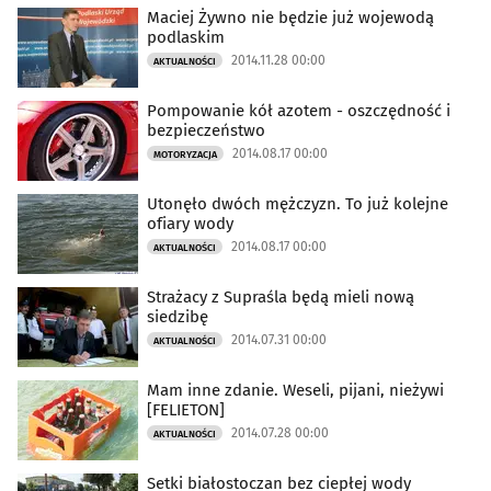
Maciej Żywno nie będzie już wojewodą
podlaskim
2014.11.28 00:00
AKTUALNOŚCI
Pompowanie kół azotem - oszczędność i
bezpieczeństwo
2014.08.17 00:00
MOTORYZACJA
Utonęło dwóch mężczyzn. To już kolejne
ofiary wody
2014.08.17 00:00
AKTUALNOŚCI
Strażacy z Supraśla będą mieli nową
siedzibę
2014.07.31 00:00
AKTUALNOŚCI
Mam inne zdanie. Weseli, pijani, nieżywi
[FELIETON]
2014.07.28 00:00
AKTUALNOŚCI
Setki białostoczan bez ciepłej wody