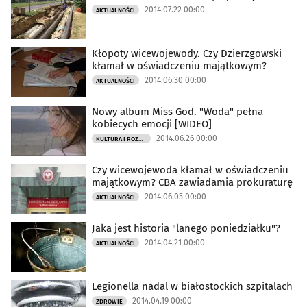
2014.07.22 00:00
AKTUALNOŚCI
Kłopoty wicewojewody. Czy Dzierzgowski
kłamał w oświadczeniu majątkowym?
2014.06.30 00:00
AKTUALNOŚCI
Nowy album Miss God. "Woda" pełna
kobiecych emocji [WIDEO]
2014.06.26 00:00
KULTURA I ROZRYWKA
Czy wicewojewoda kłamał w oświadczeniu
majątkowym? CBA zawiadamia prokuraturę
2014.06.05 00:00
AKTUALNOŚCI
Jaka jest historia "lanego poniedziałku"?
2014.04.21 00:00
AKTUALNOŚCI
Legionella nadal w białostockich szpitalach
2014.04.19 00:00
ZDROWIE