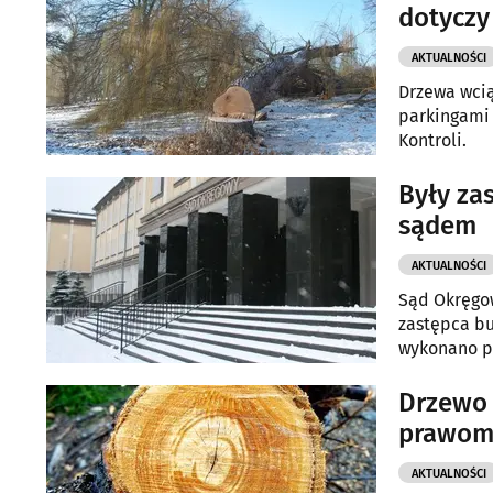
dotyczy
AKTUALNOŚCI
Drzewa wcią
parkingami 
Kontroli.
Były za
sądem
AKTUALNOŚCI
Sąd Okręgow
zastępca bu
wykonano p
Drzewo 
prawom
AKTUALNOŚCI