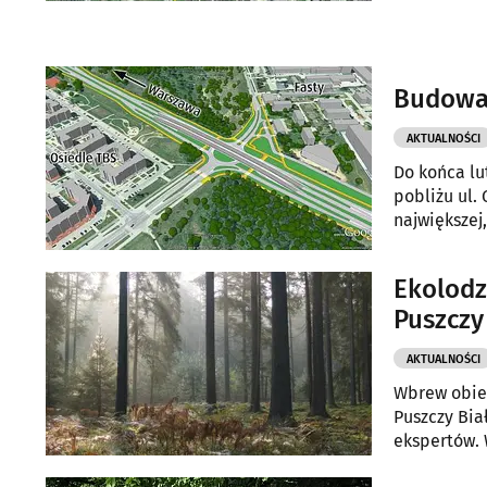
Budowa 
AKTUALNOŚCI
Do końca lu
pobliżu ul.
największej
Ekolodz
Puszczy
AKTUALNOŚCI
Wbrew obiet
Puszczy Bia
ekspertów. 
którym apelowali o 