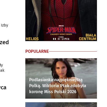
 Izby
rzed
POPULARNE
ły
jak
Podlasianka najpiękniejszą
Polką. Wiktoria Ptak zdobyła
wca
koronę Miss Polski 2026