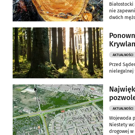
Białostocki
nie zapewni
dwóch mężc
Ponowni
Krywla
AKTUALNOŚCI
Przed Sąde
nielegalnej
Najwięk
pozwol
AKTUALNOŚCI
Wojewoda po
Niestety wc
drogowej w 