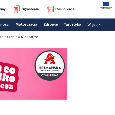
irmy
Ogłoszenia
Komunikacja
mości
Motoryzacja
Zdrowie
Turystyka
Więcej
tnie Granie w Nie Teatrze