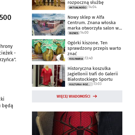
rozpoczną służbę
14:04
AKTUALNOŚCI
 500
Nowy sklep w Alfa
Centrum. Znana włoska
marka otworzyła salon w
14:00
Białymstoku
BIZNES
Ogórki kiszone. Ten
chrony
sprawdzony przepis warto
cieżek -
znać
13:40
rzyńca".
KULINARIA
Historyczna koszulka
Jagiellonii trafi do Galerii
Białostockiego Sportu
13:03
KULTURA I ROZRYWKA
WIĘCEJ WIADOMOŚCI
ki
u będą
m