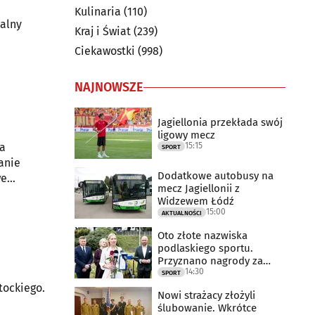
Kulinaria
(110)
jalny
Kraj i Świat
(239)
Ciekawostki
(998)
NAJNOWSZE
Jagiellonia przekłada swój
ligowy mecz
15:15
ja
SPORT
anie
Dodatkowe autobusy na
we
mecz Jagiellonii z
Widzewem Łódź
15:00
AKTUALNOŚCI
Oto złote nazwiska
podlaskiego sportu.
Przyznano nagrody za
14:30
2025 rok
SPORT
tockiego.
Nowi strażacy złożyli
ślubowanie. Wkrótce