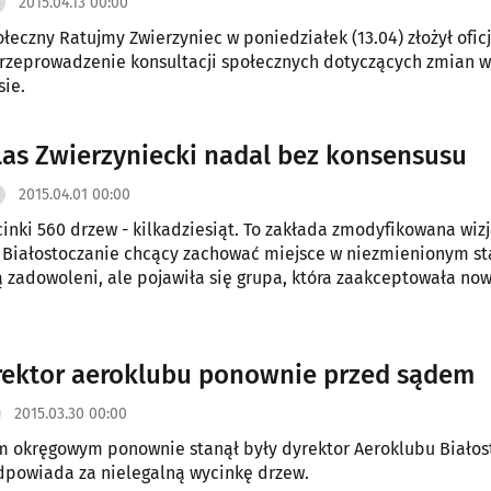
2015.04.13 00:00
łeczny Ratujmy Zwierzyniec w poniedziałek (13.04) złożył ofic
rzeprowadzenie konsultacji społecznych dotyczących zmian w
sie.
Las Zwierzyniecki nadal bez konsensusu
2015.04.01 00:00
inki 560 drzew - kilkadziesiąt. To zakłada zmodyfikowana wiz
 Białostoczanie chcący zachować miejsce w niezmienionym st
ą zadowoleni, ale pojawiła się grupa, która zaakceptowała no
.
rektor aeroklubu ponownie przed sądem
2015.03.30 00:00
 okręgowym ponownie stanął były dyrektor Aeroklubu Białos
dpowiada za nielegalną wycinkę drzew.