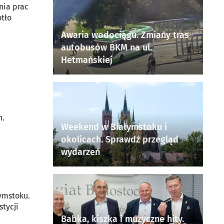
nia prac
tło
Awaria wodociągu. Zmiany tras
autobusów BKM na ul.
Hetmańskiej
h.
Weekend w Białymstoku i
okolicach. Sprawdź przegląd
wydarzeń
ymstoku.
stycji
Babka, kiszka i muzyczne hity.