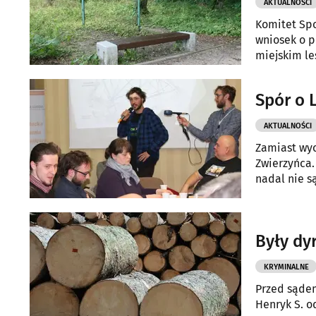
AKTUALNOŚCI
Komitet Spo
wniosek o p
miejskim le
Spór o 
AKTUALNOŚCI
Zamiast wyc
Zwierzyńca.
nadal nie s
rozwiązanie
Były dy
KRYMINALNE
Przed sądem
Henryk S. o