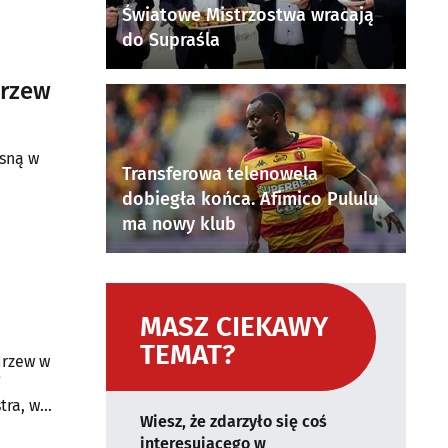
Światowe Mistrzostwa wracają
do Supraśla
drzew
osną w
Transferowa telenowela
dobiegła końca. Afimico Pululu
ma nowy klub
MASZ CIEKAWY
TEMAT?
drzew w
i
tra, w
Wiesz, że zdarzyło się coś
interesującego w