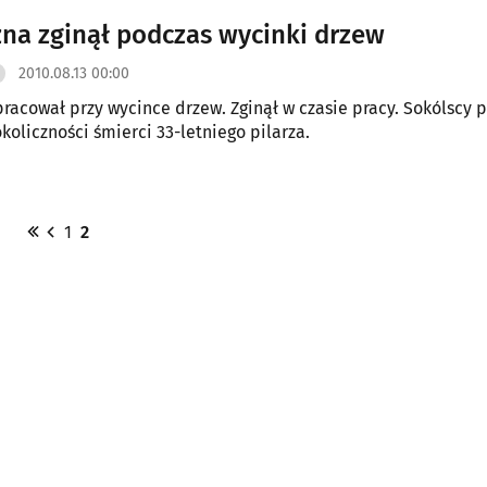
reenpeace rozpoczynają patrole leśne w Puszczy Białowieskiej
na zginął podczas wycinki drzew
2010.08.13 00:00
racował przy wycince drzew. Zginął w czasie pracy. Sokólscy p
koliczności śmierci 33-letniego pilarza.
1
2