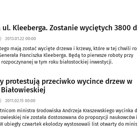
ul. Kleeberga. Zostanie wyciętych 3800 
2013.01.22 00:00
tego mają zostać wycięte drzewa i krzewy, które w tej chwili r
 Generała Franciszka Kleeberga. Będą to pierwsze roboty przy
, rozpoczynanej w tym roku białostockiej inwestycji.
y protestują przeciwko wycince drzew w
 Białowieskiej
2011.02.15 00:00
nicom ministra środowiska Andrzeja Kraszewskiego wycinka 
łowieskiej nie została dostosowana do propozycji naukowców 
W ubiegły czwartek ekolodzy wystosowali list otwarty do minis
powstrzymanie wycinki najcenniejszych obszarów. Dziś