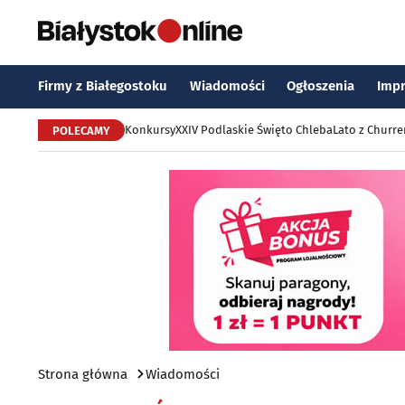
Firmy z Białegostoku
Wiadomości
Ogłoszenia
Imp
Konkursy
XXIV Podlaskie Święto Chleba
Lato z Churr
POLECAMY
Strona główna
Wiadomości