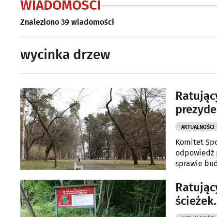
WIADOMOŚCI
Znaleziono 39 wiadomości
wycinka drzew
Ratując
prezyde
AKTUALNOŚCI
Komitet Spo
odpowiedź p
sprawie bud
Ratując
ścieżek