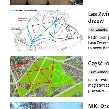
Las Zwi
drzew
AKTUALNOŚCI
Radni podję
Lasu Zwierz
to nowe dec
Część r
AKTUALNOŚCI
Po protesta
magistrat z
prowadzone 
NIK: Dr