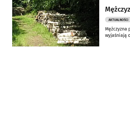
aktywiści G
Mężczyz
AKTUALNOŚCI
Mężczyzna p
wyjaśniają o