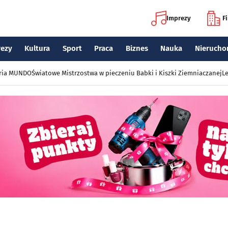
Imprezy
F
rezy
Kultura
Sport
Praca
Biznes
Nauka
Nierucho
eria MUNDO
Światowe Mistrzostwa w pieczeniu Babki i Kiszki Ziemniaczanej
Le