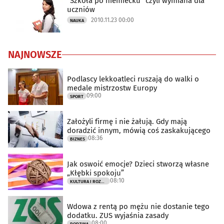
"Szkoła po niemiecku" czyli wymiana dla
uczniów
2010.11.23 00:00
NAUKA
NAJNOWSZE
Podlascy lekkoatleci ruszają do walki o
medale mistrzostw Europy
09:00
SPORT
Założyli firmę i nie żałują. Gdy mają
doradzić innym, mówią coś zaskakującego
08:36
BIZNES
Jak oswoić emocje? Dzieci stworzą własne
„Kłębki spokoju”
08:10
KULTURA I ROZRYWKA
Wdowa z rentą po mężu nie dostanie tego
dodatku. ZUS wyjaśnia zasady
08:00
RODZINA