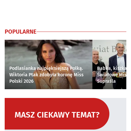
POPULARNE
Podlasianka najpiękniejszą Polką.
Babka, kiszka i
Wiktoria Ptak zdobyła koronę Miss
Światowe Mistr
Polski 2026
Supraśla
MASZ CIEKAWY TEMAT?