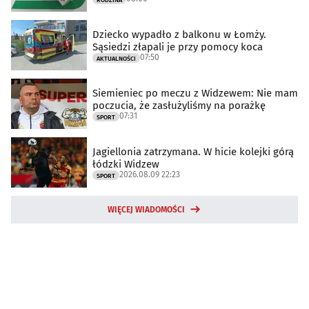
Dziecko wypadło z balkonu w Łomży.
Sąsiedzi złapali je przy pomocy koca
07:50
AKTUALNOŚCI
Siemieniec po meczu z Widzewem: Nie mam
poczucia, że zasłużyliśmy na porażkę
07:31
SPORT
Jagiellonia zatrzymana. W hicie kolejki górą
łódzki Widzew
2026.08.09 22:23
SPORT
WIĘCEJ WIADOMOŚCI